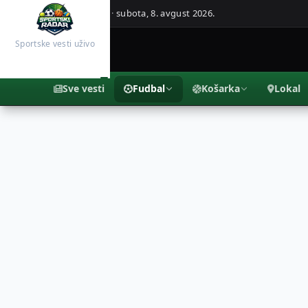
Beograd, Srbija ·
subota, 8. avgust 2026.
Sportske vesti uživo
Sve vesti
Fudbal
Košarka
Lokal