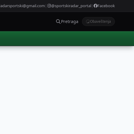
radarsportski@gmail.com
|
@sportskiradar_portal
|
Facebook
Pretraga
Obaveštenja