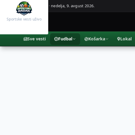
Beograd, Srbija ·
nedelja, 9. avgust 2026.
Sportske vesti uživo
Sve vesti
Fudbal
Košarka
Lokal