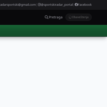
radarsportski@gmail.com
|
@sportskiradar_portal
|
Facebook
Pretraga
Obaveštenja