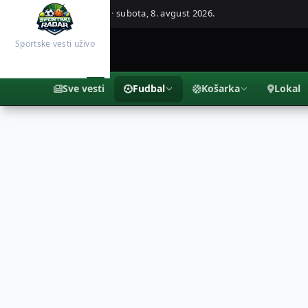
Beograd, Srbija ·
subota, 8. avgust 2026.
Sportske vesti uživo
Sve vesti
Fudbal
Košarka
Lokal