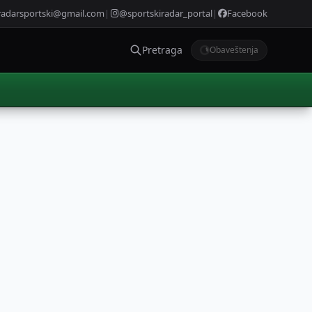
radarsportski@gmail.com
|
@sportskiradar_portal
|
Facebook
Pretraga
Obaveštenja