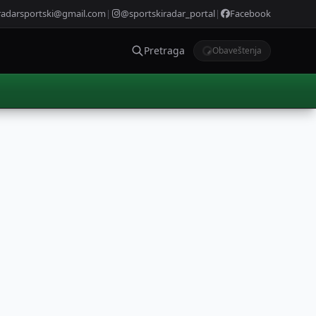
radarsportski@gmail.com
|
@sportskiradar_portal
|
Facebook
Pretraga
Obaveštenja