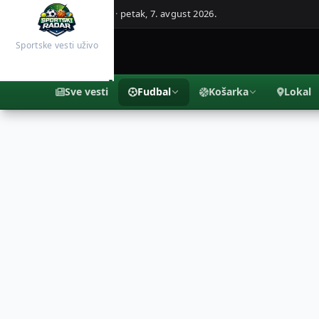
Beograd, Srbija ·
petak, 7. avgust 2026.
Sportske vesti uživo
Sve vesti
Fudbal
Košarka
Lokal