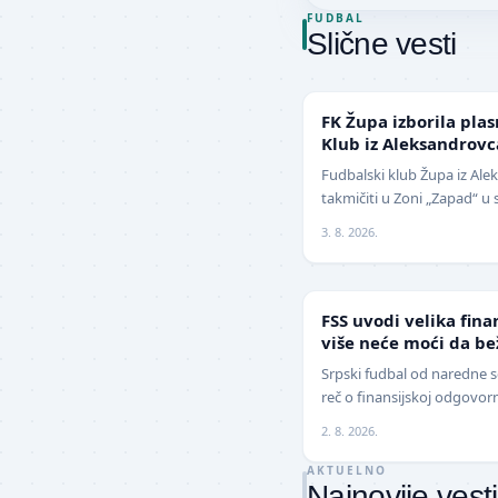
FUDBAL
Slične vesti
NIŽE LIGE
FK Župa izborila pla
Klub iz Aleksandrov
Fudbalski klub Župa iz Ale
takmičiti u Zoni „Zapad“ u 
pobedio na javnom poziv
3. 8. 2026.
FUDBAL
FSS uvodi velika fina
više neće moći da b
Srpski fudbal od naredne s
reč o finansijskoj odgovor
Srbije (FSS) usvojio je zna
2. 8. 2026.
AKTUELNO
Najnovije vesti