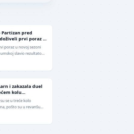
 Partizan pred
 doživeli prvi poraz u
rvi poraz u novoj sezoni
 Humskoj slavio rezultatom
o-beli su…
arn i zakazala duel
ećem kolu
piona
 su se u treće kolo
ona, pošto su u revanšu
Mitić" ubedljivo sav…