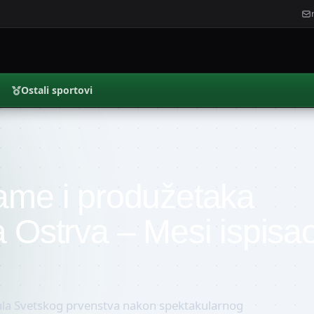
Ostali sportovi
rame i produžetaka
a Ostrva – Mesi ispisa
inala Svetskog prvenstva nakon spektakularnog