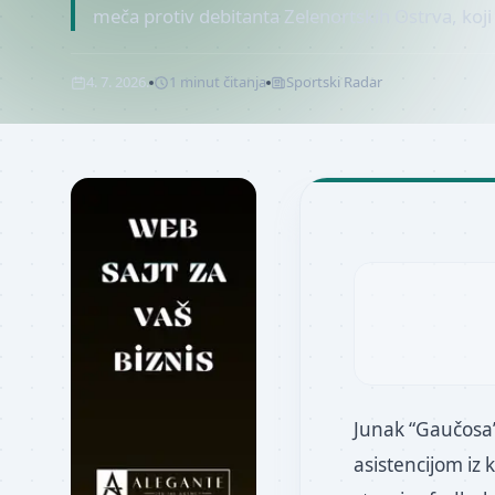
meča protiv debitanta Zelenortskih Ostrva, koji 
4. 7. 2026.
1
minut
čitanja
Sportski Radar
Junak “Gaučosa” 
asistencijom iz