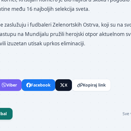
tine među 16 najboljih selekcija sveta.
 zaslužuju i fudbaleri Zelenortskih Ostrva, koji su na s
stupu na Mundijalu pružili herojski otpor aktuelnom s
ili izuzetan utisak uprkos eliminaciji.
Viber
Facebook
X
Kopiraj link
bal
Sve 