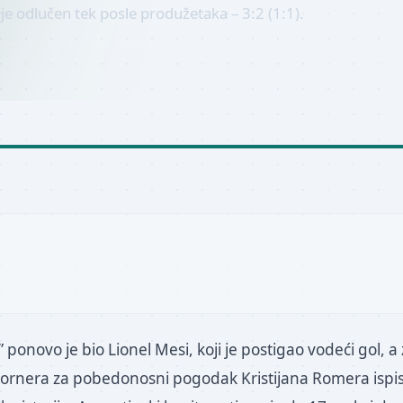
je odlučen tek posle produžetaka – 3:2 (1:1).
ponovo je bio Lionel Mesi, koji je postigao vodeći gol, a
 kornera za pobedonosni pogodak Kristijana Romera ispi