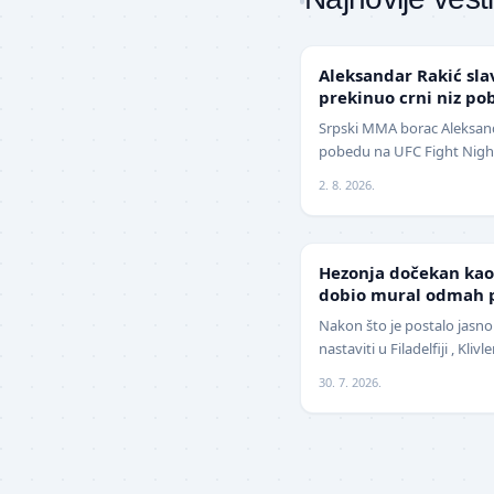
UFC
Aleksandar Rakić sla
prekinuo crni niz po
Srpski MMA borac Aleksanda
pobedu na UFC Fight Night
jednoglasnom odlukom sud
2. 8. 2026.
NBA
Hezonja dočekan kao 
dobio mural odmah p
Nakon što je postalo jasno
nastaviti u Filadelfiji , Kli
pojačanje na spoljnim poz
30. 7. 2026.