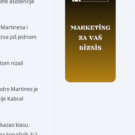
vete asistencije
 Martinesa i
strva još jednom
tom nizali
ndro Martines je
ije Kabral
okazao klasu.
 za konačnih 3:2