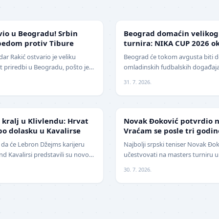
LOKAL
vio u Beogradu! Srbin
Beograd domaćin veliko
bedom protiv Tibure
turnira: NIKA CUP 2026 ok
klubova
r Rakić ostvario je veliku
Beograd će tokom avgusta biti 
 priredbi u Beogradu, pošto je
omladinskih fudbalskih događaj
ija savladao iskusnog Polja…
, međunarodni turnir za mlade f
31. 7. 2026.
TENIS
kralj u Klivlendu: Hrvat
Novak Đoković potvrdio na
o dolasku u Kavalirse
Vraćam se posle tri godin
 da će Lebron Džejms karijeru
Najbolji srpski teniser Novak Đok
vlend Kavalirsi predstavili su novo
učestvovati na masters turniru u S
icijama. Hrvat…
13. avgusta . Đoković je vest sa
30. 7. 2026.