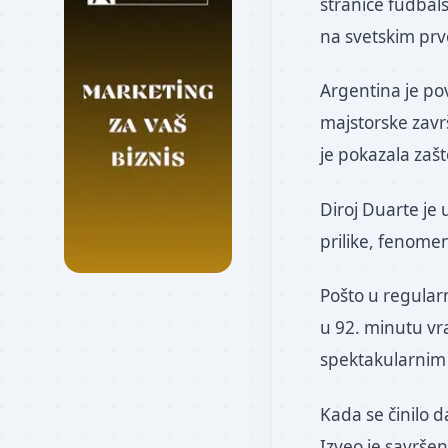
stranice fudbals
na svetskim prv
Argentina je po
majstorske zavr
je pokazala zašt
Diroj Duarte je 
prilike, fenomen
Pošto u regularn
u 92. minutu vra
spektakularnim
Kada se činilo d
Izveo je savršen