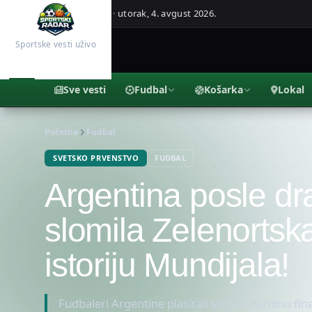
Beograd, Srbija ·
utorak, 4. avgust 2026.
Sportske vesti uživo
Sve vesti
Fudbal
Košarka
Lokal
Početna
Fudbal
SVETSKO PRVENSTVO
FUDBAL
Argentina posle d
slomila Zelenortsk
istoriju Mundijala!
Fudbaleri Argentine plasirali su se u osminu f