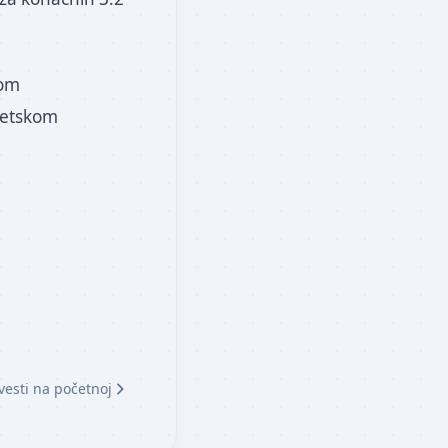
vom
vetskom
vesti na početnoj