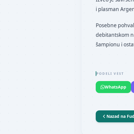
i plasman Argen
Posebne pohvale
debitantskom na
šampionu i ostav
PODELI VEST
WhatsApp
Nazad na
Fud