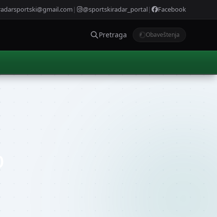
radarsportski@gmail.com
|
@sportskiradar_portal
|
Facebook
Pretraga
Obaveštenja
o