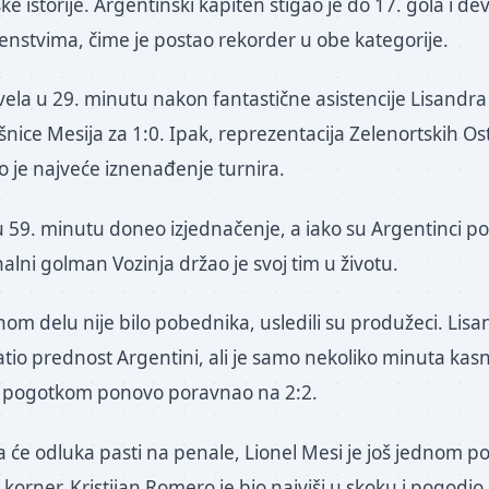
ke istorije. Argentinski kapiten stigao je do 17. gola i de
enstvima, čime je postao rekorder u obe kategorije.
vela u 29. minutu nakon fantastične asistencije Lisandra
šnice Mesija za 1:0. Ipak, reprezentacija Zelenortskih O
o je najveće iznenađenje turnira.
u 59. minutu doneo izjednačenje, a iako su Argentinci po
alni golman Vozinja držao je svoj tim u životu.
om delu nije bilo pobednika, usledili su produžeci. Lisa
tio prednost Argentini, ali je samo nekoliko minuta kasn
 pogotkom ponovo poravnao na 2:2.
a će odluka pasti na penale, Lionel Mesi je još jednom p
 korner, Kristijan Romero je bio najviši u skoku i pogodio