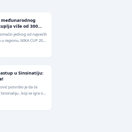
g međunarodnog
uplja više od 300
domaćin jednog od najvećih
a u regionu. NIKA CUP 2026
udbalere, održa…
stup u Sinsinatiju:
e!
ović potvrdio je da će
insinatiju , koji se igra od
opštio pu…