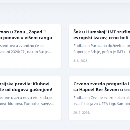
SUPERLIGA
sman u Zonu „Zapad“!
Šok u Humskoj! IMT srušio
ca ponovo u višem rangu
evropski izazov, crno-beli
sezoni
ksandrovca zvanično će se
Fudbaleri Partizana doživeli su p
sezoni 2026/27 , nakon što je
Superlige Srbije, pošto je IMT u
u za popunu upražnjenog mest…
2:1 (0:0) u meču trećeg kola. Crn
3. 8. 2026.
LIGA ŠAMPIONA
nsijska pravila: Klubovi
Crvena zvezda pregazila L
eže od dugova gašenjem!
sa Hapoel Ber Ševom u tr
kvalifikacija za Ligu šam
ezone ulazi u novu eru kada je
Fudbaleri Crvene zvezde plasirali
nosti klubova. Fudbalski savez
kvalifikacija za UEFA Ligu šampi
čajne izmene pravil…
druge runde na stadionu "Rajko 
29. 7. 2026.