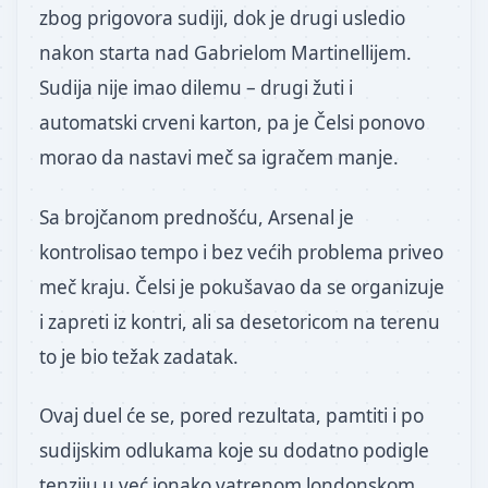
zbog prigovora sudiji, dok je drugi usledio
nakon starta nad Gabrielom Martinellijem.
Sudija nije imao dilemu – drugi žuti i
automatski crveni karton, pa je Čelsi ponovo
morao da nastavi meč sa igračem manje.
Sa brojčanom prednošću, Arsenal je
kontrolisao tempo i bez većih problema priveo
meč kraju. Čelsi je pokušavao da se organizuje
i zapreti iz kontri, ali sa desetoricom na terenu
to je bio težak zadatak.
Ovaj duel će se, pored rezultata, pamtiti i po
sudijskim odlukama koje su dodatno podigle
tenziju u već ionako vatrenom londonskom