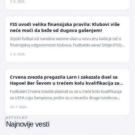
3. 8. 2026.
FUDBAL
FSS uvodi velika finansijska pravila: Klubovi više
neće moći da beže od dugova gašenjem!
Srpski fudbal od naredne sezone ulazi u novu eru kada je reč o
finansijskoj odgovornosti klubova. Fudbalski savez Srbije (FSS)
usvojio je značajne izmene pravil…
2. 8. 2026.
LIGA ŠAMPIONA
Crvena zvezda pregazila Larn i zakazala duel sa
Hapoel Ber Ševom u trećem kolu kvalifikacija za
Ligu šampiona
Fudbaleri Crvene zvezde plasirali su se u treće kolo kvalifikacija
za UEFA Ligu šampiona, pošto su u revanšu druge runde na
stadionu "Rajko Mitić" ubedljivo sav…
29. 7. 2026.
AKTUELNO
Najnovije vesti