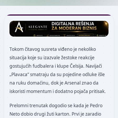
Tokom čitavog susreta viđeno je nekoliko
situacija koje su izazvale žestoke reakcije
gostujućih fudbalera i klupe Čelsija. Navijači
„Plavaca“ smatraju da su pojedine odluke išle
na ruku domaćinu, dok je Arsenal znao da
iskoristi momentum i dodatno pojača pritisak.
Prelomni trenutak dogodio se kada je Pedro
Neto dobio drugi žuti karton. Prvi je zaradio