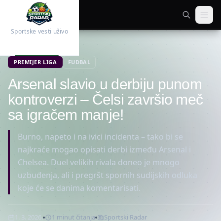
Sportske vesti uživo
Početna
Fudbal
PREMIJER LIGA
FUDBAL
Arsenal slavio u derbiju punom
kontroverzi – Čelsi završio meč
sa igračem manje!
Burno, napeto i na ivici incidenta – tako bi se
najkraće mogao opisati derbi između Arsenal i
Chelsea. Duel velikih rivala doneo je mnogo
uzbuđenja, ali i pregršt spornih sudijskih odluka
koje će se danima komentarisati.
1. 3. 2026.
1
minut
čitanja
Sportski Radar