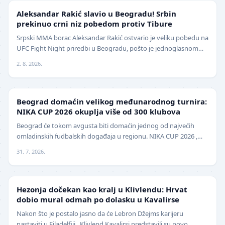
UFC
Aleksandar Rakić slavio u Beogradu! Srbin
prekinuo crni niz pobedom protiv Tibure
Srpski MMA borac Aleksandar Rakić ostvario je veliku pobedu na
UFC Fight Night priredbi u Beogradu, pošto je jednoglasnom
odlukom sudija savladao iskusnog Polja…
2. 8. 2026.
LOKAL
Beograd domaćin velikog međunarodnog turnira:
NIKA CUP 2026 okuplja više od 300 klubova
Beograd će tokom avgusta biti domaćin jednog od najvećih
omladinskih fudbalskih događaja u regionu. NIKA CUP 2026 ,
međunarodni turnir za mlade fudbalere, održa…
31. 7. 2026.
NBA
Hezonja dočekan kao kralj u Klivlendu: Hrvat
dobio mural odmah po dolasku u Kavalirse
Nakon što je postalo jasno da će Lebron Džejms karijeru
nastaviti u Filadelfiji , Klivlend Kavalirsi predstavili su novo