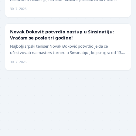
pojačanje na spoljnim pozicijama. Hrvat…
30. 7. 2026.
TENIS
Novak Đoković potvrdio nastup u Sinsinatiju:
Vraćam se posle tri godine!
Najbolji srpski teniser Novak Đoković potvrdio je da će
učestvovati na masters turniru u Sinsinatiju , koji se igra od 13.
avgusta . Đoković je vest saopštio pu…
30. 7. 2026.