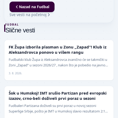
Nazad na
Fudbal
Sve vesti na početnoj
FUDBAL
Slične vesti
NIŽE LIGE
FK Župa izborila plasman u Zonu „Zapad“! Klub iz
Aleksandrovca ponovo u višem rangu
Fudbalski klub Župa iz Aleksandrovca zvanično će se takmičiti u
Zoni „Zapad“ u sezoni 2026/27 , nakon što je pobedio na javnom
pozivu za popunu upražnjenog mest…
3. 8. 2026.
SUPERLIGA
Šok u Humskoj! IMT srušio Partizan pred evropski
izazov, crno-beli doživeli prvi poraz u sezoni
Fudbaleri Partizana doživeli su prvi poraz u novoj sezoni
Superlige Srbije, pošto je IMT u Humskoj slavio rezultatom 2:1
(0:0) u meču trećeg kola. Crno-beli su…