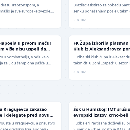
žestoko isprozivao: "Bitan
u dresu Trabzonspora, a
Brazilac asistirao za pobedu Santo
ašio je sve evropske zvezde.
senku ponašanjem posle utakmice
era današnjice, Mohamed Salah,
Nekada jedan od najboljih fudba
5. 8. 2026.
NIŽE LIGE
Hapoela u prvom meču!
FK Župa izborila plasman
m više nisu uspeli da
Klub iz Aleksandrovca po
1:0 u Sombathelju, a odluka o
Fudbalski klub Župa iz Aleksandr
cija za Ligu šampiona pašće u
takmičiti u Zoni „Zapad“ u sezoni
 Mitić". Fudbaleri Cr…
pobedio na javnom pozivu za p
3. 8. 2026.
SUPERLIGA
da Kragujevca zakazao
Šok u Humskoj! IMT srušio
je i delegate pred novu
evropski izazov, crno-beli
sezoni
avgusta u Kragujevcu, a prisustvo
Fudbaleri Partizana doživeli su p
egate gradskih liga. Fudbalski
Superlige Srbije, pošto je IMT u