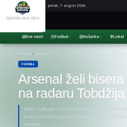
Beograd, Srbija ·
petak, 7. avgust 2026.
Sportske vesti uživo
Sve vesti
Fudbal
Košarka
Lokal
Početna
Fudbal
FUDBAL
Arsenal želi bisera
na radaru Tobdžija
Mladi fudbaler Crvene zvezde Vasilije Kostov nas
prema informacijama Fabricija Romana, za talen
Arsenal.