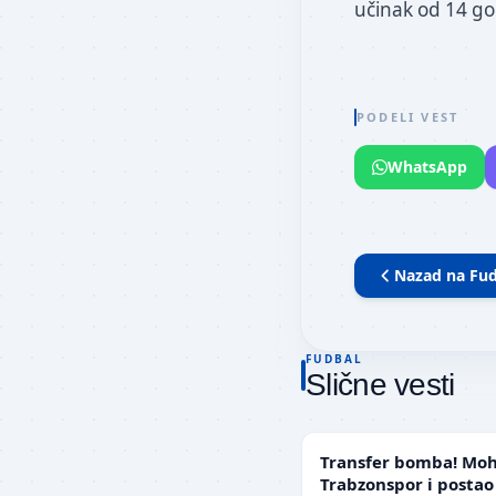
učinak od 14 gol
PODELI VEST
WhatsApp
Nazad na
Fud
FUDBAL
Slične vesti
TRANSFERI
Transfer bomba! Moh
Trabzonspor i postao