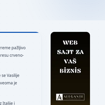
vreme pažljivo
dresu crveno-
e Vasilije
i veoma je
Italije i