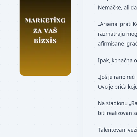
Nemačke, ali da
„Arsenal prati K
razmatraju mogu
afirmisane igrač
Ipak, konačna o
„Još je rano reći
Ovo je priča koj
Na stadionu „Raj
biti realizovan
Talentovani vez