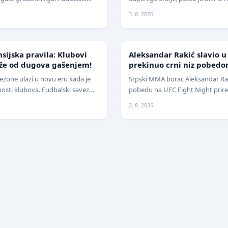
avio je da će pr…
2:1 (0:0) u meču trećeg kola. Crn
3. 8. 2026.
UFC
nsijska pravila: Klubovi
Aleksandar Rakić slavio u
eže od dugova gašenjem!
prekinuo crni niz pobedo
ezone ulazi u novu eru kada je
Srpski MMA borac Aleksandar Raki
nosti klubova. Fudbalski savez
pobedu na UFC Fight Night prire
čajne izmene pravil…
jednoglasnom odlukom sudija sa
2. 8. 2026.