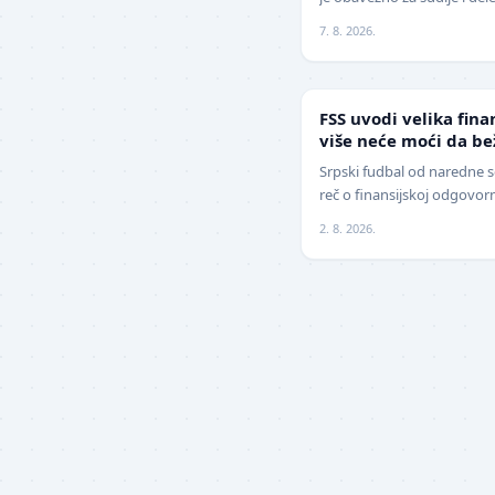
savez grada Kragujevca obj
7. 8. 2026.
FUDBAL
FSS uvodi velika fina
više neće moći da b
Srpski fudbal od naredne s
reč o finansijskoj odgovor
Srbije (FSS) usvojio je zna
2. 8. 2026.