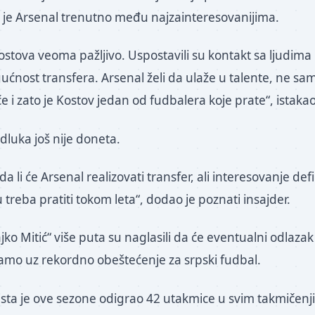
 je Arsenal trenutno među najzainteresovanijima.
ostova veoma pažljivo. Uspostavili su kontakt sa ljudima 
ćnost transfera. Arsenal želi da ulaže u talente, ne sa
e i zato je Kostov jedan od fudbalera koje prate“, istak
dluka još nije doneta.
 da li će Arsenal realizovati transfer, ali interesovanje defi
u treba pratiti tokom leta“, dodao je poznati insajder.
ko Mitić“ više puta su naglasili da će eventualni odlazak 
 samo uz rekordno obeštećenje za srpski fudbal.
ista je ove sezone odigrao 42 utakmice u svim takmičenji