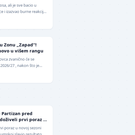
ga i klovn!" (VIDEO)
sa, ali je sve bacio u
 i izazvao burne reakcije.
lera sveta, Ne…
 u Zonu „Zapad“!
novo u višem rangu
ovca zvanično će se
 2026/27 , nakon što je
opunu upražnjenog mest…
 Partizan pred
 doživeli prvi poraz u
rvi poraz u novoj sezoni
 Humskoj slavio rezultatom