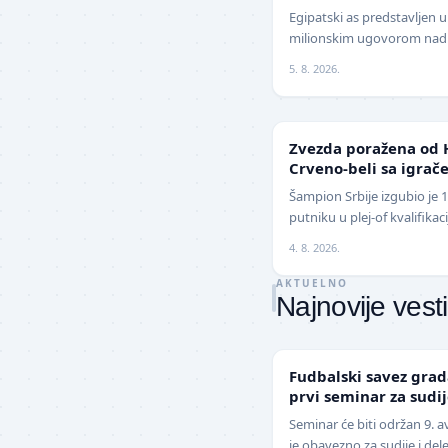
Evrope
Egipatski as predstavljen 
milionskim ugovorom nadm
Jedan od najboljih fudbal
5. 8. 2026.
z…
LIGA ŠAMPIONA
Zvezda poražena od 
Crveno-beli sa igrače
izbegnu poraz
Šampion Srbije izgubio je 
putniku u plej-of kvalifika
revanšu na stadionu "Rajko
4. 8. 2026.
AKTUELNO
Najnovije vesti
LOKAL
Fudbalski savez gra
prvi seminar za sudi
sezonu
Seminar će biti održan 9. 
je obavezno za sudije i del