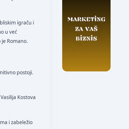
bliskim igraču i
mo u već
ao je Romano.
nitivno postoji.
Vasilija Kostova
ma i zabeležio