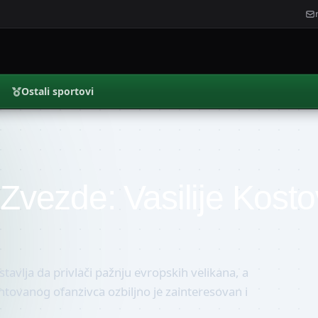
Ostali sportovi
 Zvezde: Vasilije Kosto
tavlja da privlači pažnju evropskih velikana, a
tovanog ofanzivca ozbiljno je zainteresovan i