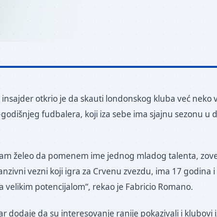
 insajder otkrio je da skauti londonskog kluba već neko 
-godišnjeg fudbalera, koji iza sebe ima sjajnu sezonu u 
am želeo da pomenem ime jednog mladog talenta, zove s
anzivni vezni koji igra za Crvenu zvezdu, ima 17 godina 
sa velikim potencijalom“, rekao je Fabricio Romano.
ar dodaje da su interesovanje ranije pokazivali i klubovi iz 