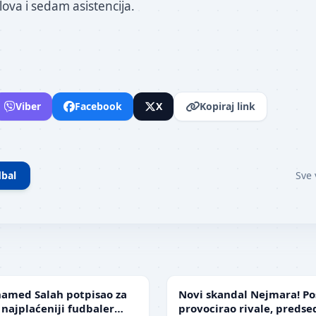
ova i sedam asistencija.
Viber
Facebook
X
Kopiraj link
bal
Sve 
FUDBAL
amed Salah potpisao za
Novi skandal Nejmara! Po
 najplaćeniji fudbaler
provocirao rivale, preds