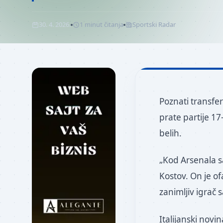
30. 4. 2026.
1
minut
čitanja
Sportski Radar
Poznati transfer
prate partije 17
belih.
„Kod Arsenala s
Kostov. On je of
zanimljiv igrač 
Italijanski novin