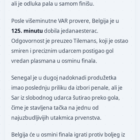
ali je odluka pala u samom finišu.
Posle višeminutne VAR provere, Belgija je u
125. minutu
dobila jedanaesterac.
Odgovornost je preuzeo Tilemans, koji je ostao
smiren i preciznim udarcem postigao gol
vredan plasmana u osminu finala.
Senegal je u dugoj nadoknadi produžetka
imao poslednju priliku da izbori penale, ali je
Sar iz slobodnog udarca šutirao preko gola,
čime je stavljena tačka na jednu od
najuzbudljivijih utakmica prvenstva.
Belgija će u osmini finala igrati protiv boljeg iz