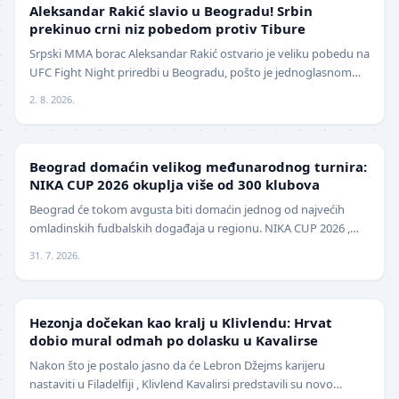
UFC
Aleksandar Rakić slavio u Beogradu! Srbin
prekinuo crni niz pobedom protiv Tibure
Srpski MMA borac Aleksandar Rakić ostvario je veliku pobedu na
UFC Fight Night priredbi u Beogradu, pošto je jednoglasnom
odlukom sudija savladao iskusnog Polja…
2. 8. 2026.
LOKAL
Beograd domaćin velikog međunarodnog turnira:
NIKA CUP 2026 okuplja više od 300 klubova
Beograd će tokom avgusta biti domaćin jednog od najvećih
omladinskih fudbalskih događaja u regionu. NIKA CUP 2026 ,
međunarodni turnir za mlade fudbalere, održa…
31. 7. 2026.
NBA
Hezonja dočekan kao kralj u Klivlendu: Hrvat
dobio mural odmah po dolasku u Kavalirse
Nakon što je postalo jasno da će Lebron Džejms karijeru
nastaviti u Filadelfiji , Klivlend Kavalirsi predstavili su novo