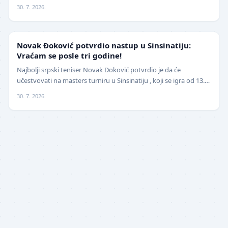
pojačanje na spoljnim pozicijama. Hrvat…
30. 7. 2026.
TENIS
Novak Đoković potvrdio nastup u Sinsinatiju:
Vraćam se posle tri godine!
Najbolji srpski teniser Novak Đoković potvrdio je da će
učestvovati na masters turniru u Sinsinatiju , koji se igra od 13.
avgusta . Đoković je vest saopštio pu…
30. 7. 2026.