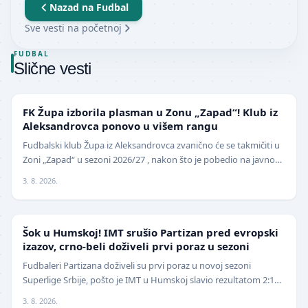
Nazad na
Fudbal
Sve vesti na početnoj
FUDBAL
Slične vesti
NIŽE LIGE
FK Župa izborila plasman u Zonu „Zapad“! Klub iz
Aleksandrovca ponovo u višem rangu
Fudbalski klub Župa iz Aleksandrovca zvanično će se takmičiti u
Zoni „Zapad“ u sezoni 2026/27 , nakon što je pobedio na javnom
pozivu za popunu upražnjenog mest…
3. 8. 2026.
SUPERLIGA
Šok u Humskoj! IMT srušio Partizan pred evropski
izazov, crno-beli doživeli prvi poraz u sezoni
Fudbaleri Partizana doživeli su prvi poraz u novoj sezoni
Superlige Srbije, pošto je IMT u Humskoj slavio rezultatom 2:1
(0:0) u meču trećeg kola. Crno-beli su…
3. 8. 2026.