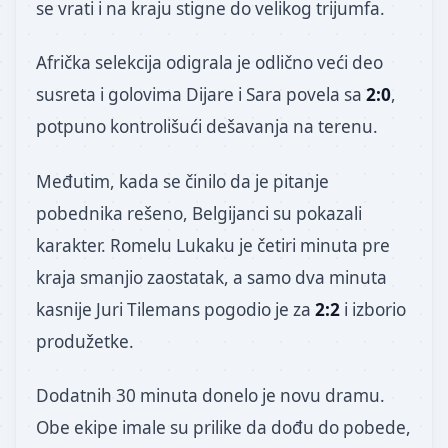
se vrati i na kraju stigne do velikog trijumfa.
Afrička selekcija odigrala je odlično veći deo
susreta i golovima Dijare i Sara povela sa
2:0
,
potpuno kontrolišući dešavanja na terenu.
Međutim, kada se činilo da je pitanje
pobednika rešeno, Belgijanci su pokazali
karakter. Romelu Lukaku je četiri minuta pre
kraja smanjio zaostatak, a samo dva minuta
kasnije Juri Tilemans pogodio je za
2:2
i izborio
produžetke.
Dodatnih 30 minuta donelo je novu dramu.
Obe ekipe imale su prilike da dođu do pobede,