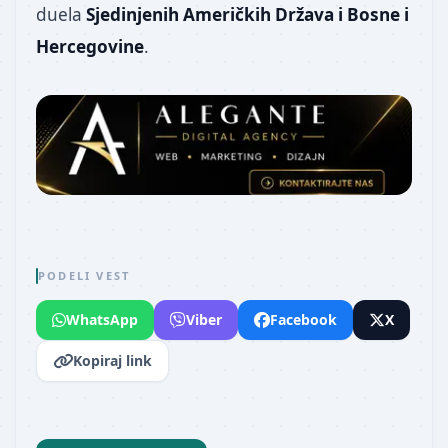
duela
Sjedinjenih Američkih Država i Bosne i
Hercegovine
.
PODELI VEST
WhatsApp
Viber
Facebook
X
Kopiraj link