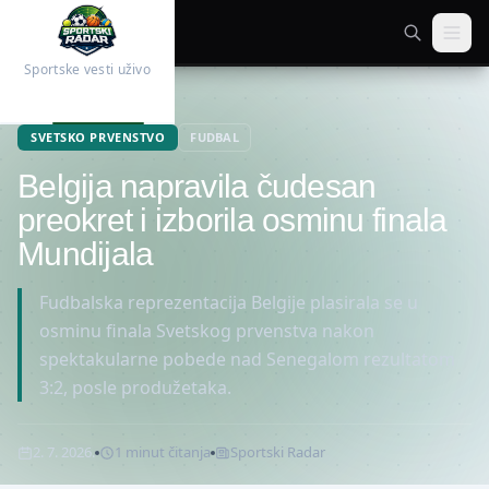
Sportske vesti uživo
Početna
Fudbal
SVETSKO PRVENSTVO
FUDBAL
Belgija napravila čudesan
preokret i izborila osminu finala
Mundijala
Fudbalska reprezentacija Belgije plasirala se u
osminu finala Svetskog prvenstva nakon
spektakularne pobede nad Senegalom rezultatom
3:2, posle produžetaka.
2. 7. 2026.
1
minut
čitanja
Sportski Radar