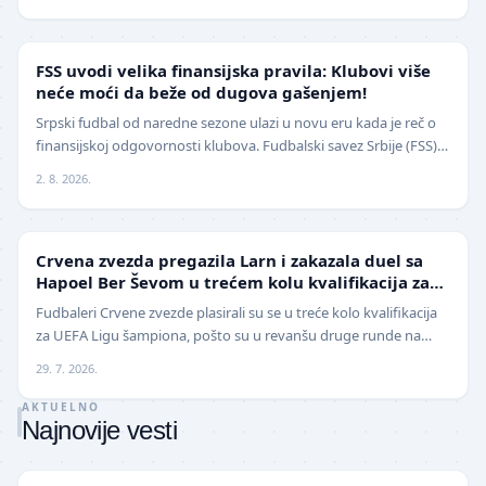
FUDBAL
FSS uvodi velika finansijska pravila: Klubovi više
neće moći da beže od dugova gašenjem!
Srpski fudbal od naredne sezone ulazi u novu eru kada je reč o
finansijskoj odgovornosti klubova. Fudbalski savez Srbije (FSS)
usvojio je značajne izmene pravil…
2. 8. 2026.
LIGA ŠAMPIONA
Crvena zvezda pregazila Larn i zakazala duel sa
Hapoel Ber Ševom u trećem kolu kvalifikacija za
Ligu šampiona
Fudbaleri Crvene zvezde plasirali su se u treće kolo kvalifikacija
za UEFA Ligu šampiona, pošto su u revanšu druge runde na
stadionu "Rajko Mitić" ubedljivo sav…
29. 7. 2026.
AKTUELNO
Najnovije vesti