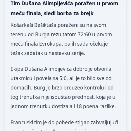
Tim Dušana Alimpijevića poražen u prvom
meču finala, sledi borba za brejk
Košarkaši Bešiktaša poraženi su na svom
terenu od Burga rezultatom 72:60 u prvom
meču finala Evrokupa, pa ih sada očekuje
težak zadatak u nastavku serije.
Ekipa Dušana Alimpijevića dobro je otvorila
utakmicu i povela sa 5:0, ali je to bilo sve od
domaćih. Burg je brzo preuzeo kontrolu i od
tog trenutka nije ispuštao prednost, koja je u
jednom trenutku dostizala i 18 poena razlike.
Francuski tim je do pobede stigao zahvaljujući