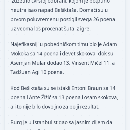
izuzetno čvrstoj odbrani, kojom je potpuno
neutralisao napad Bešiktaša. Domaći su u
prvom poluvremenu postigli svega 26 poena
uz veoma loš procenat šuta iz igre.
Najefikasniji u pobedničkom timu bio je Adam
Mokoka sa 14 poena i devet skokova, dok su
Asemjan Mular dodao 13, Vinsent Mičel 11, a
Tadžuan Agi 10 poena.
Kod Bešiktaša su se istakli Entoni Braun sa 14
poena i Ante Žižić sa 13 poena i osam skokova,
ali to nije bilo dovoljno za bolji rezultat.
Burg je u Istanbul stigao sa jasnim ciljem da