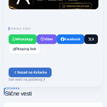
PODELI VEST
WhatsApp
Viber
Facebook
X
Kopiraj link
Nazad na
Košarka
Sve vesti na početnoj
KOŠARKA
Slične vesti
NBA