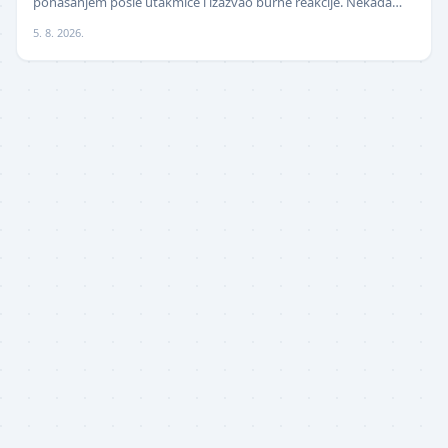
ponašanjem posle utakmice i izazvao burne reakcije. Nekada
jedan od najboljih fudbalera sveta, Ne…
5. 8. 2026.