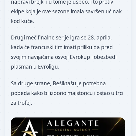
napravi brejk, i u tome je uspeo, i to protiv
ekipe koja je ove sezone imala savršen učinak
kod kuće.
Drugi meč finalne serije igra se 28. aprila,
kada će francuski tim imati priliku da pred
svojim navijačima osvoji Evrokup i obezbedi
plasman u Evroligu.
Sa druge strane, Bešiktašu je potrebna
pobeda kako bi izborio majstoricu i ostao u trci
za trofej.