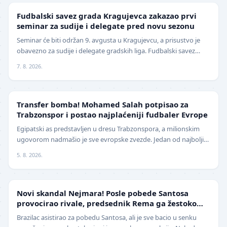
LOKAL
Fudbalski savez grada Kragujevca zakazao prvi
seminar za sudije i delegate pred novu sezonu
Seminar će biti održan 9. avgusta u Kragujevcu, a prisustvo je
obavezno za sudije i delegate gradskih liga. Fudbalski savez
grada Kragujevca objavio je da će pr…
7. 8. 2026.
TRANSFERI
Transfer bomba! Mohamed Salah potpisao za
Trabzonspor i postao najplaćeniji fudbaler Evrope
Egipatski as predstavljen u dresu Trabzonspora, a milionskim
ugovorom nadmašio je sve evropske zvezde. Jedan od najboljih
fudbalera današnjice, Mohamed Salah, z…
5. 8. 2026.
FUDBAL
Novi skandal Nejmara! Posle pobede Santosa
provocirao rivale, predsednik Rema ga žestoko
isprozivao: "Bitanga i klovn!" (VIDEO)
Brazilac asistirao za pobedu Santosa, ali je sve bacio u senku