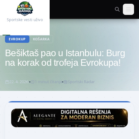
Sportske vesti uživo
Početna
Košarka
EVROKUP
KOŠARKA
Bešiktaš pao u Istanbulu: Burg
na korak od trofeja Evrokupa!
22. 4. 2026.
1
minut
čitanja
Sportski Radar