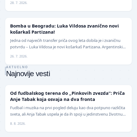
28. 7. 2026.
KOŠARKA
Bomba u Beogradu: Luka Vildosa zvanično novi
košarkaš Partizana!
Jedna od najvećih transfer priča ovog leta dobila je i zvaničnu
potvrdu – Luka Vildosa je novi košarkaš Partizana. Argentinski
reprezentativac i bivši plejmejke…
26. 7. 2026.
AKTUELNO
Najnovije vesti
NIŽE LIGE
Od fudbalskog terena do „Pinkovih zvezda“: Priča
Anje Tabak koja osvaja na dva fronta
Fudbal i muzika na prvi pogled deluju kao dva potpuno različita
sveta, ali Anja Tabak uspela je da ih spoji u jedinstvenu životnu
priču. Fudbalerka ŽFK Fruška G…
8. 8. 2026.