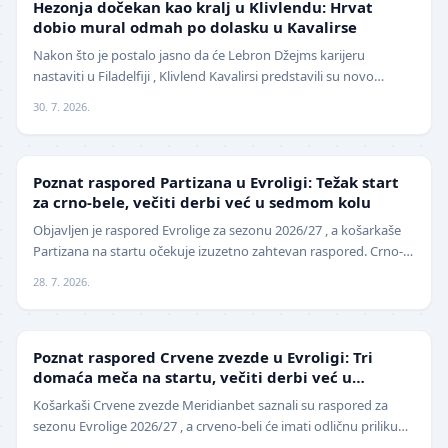
Hezonja dočekan kao kralj u Klivlendu: Hrvat
dobio mural odmah po dolasku u Kavalirse
Nakon što je postalo jasno da će Lebron Džejms karijeru
nastaviti u Filadelfiji , Klivlend Kavalirsi predstavili su novo
pojačanje na spoljnim pozicijama. Hrvat…
30. 7. 2026.
EVROLIGA
Poznat raspored Partizana u Evroligi: Težak start
za crno-bele, večiti derbi već u sedmom kolu
Objavljen je raspored Evrolige za sezonu 2026/27 , a košarkaše
Partizana na startu očekuje izuzetno zahtevan raspored. Crno-
beli sezonu otvaraju 25. septembra p…
28. 7. 2026.
EVROLIGA
Poznat raspored Crvene zvezde u Evroligi: Tri
domaća meča na startu, večiti derbi već u
oktobru
Košarkaši Crvene zvezde Meridianbet saznali su raspored za
sezonu Evrolige 2026/27 , a crveno-beli će imati odličnu priliku
da sezonu otvore na najbolji mogući…