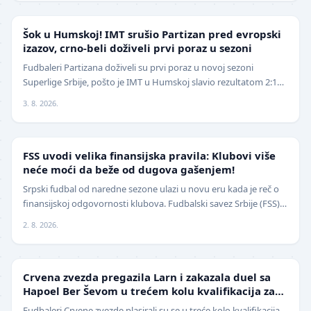
SUPERLIGA
Šok u Humskoj! IMT srušio Partizan pred evropski
izazov, crno-beli doživeli prvi poraz u sezoni
Fudbaleri Partizana doživeli su prvi poraz u novoj sezoni
Superlige Srbije, pošto je IMT u Humskoj slavio rezultatom 2:1
(0:0) u meču trećeg kola. Crno-beli su…
3. 8. 2026.
FUDBAL
FSS uvodi velika finansijska pravila: Klubovi više
neće moći da beže od dugova gašenjem!
Srpski fudbal od naredne sezone ulazi u novu eru kada je reč o
finansijskoj odgovornosti klubova. Fudbalski savez Srbije (FSS)
usvojio je značajne izmene pravil…
2. 8. 2026.
LIGA ŠAMPIONA
Crvena zvezda pregazila Larn i zakazala duel sa
Hapoel Ber Ševom u trećem kolu kvalifikacija za
Ligu šampiona
Fudbaleri Crvene zvezde plasirali su se u treće kolo kvalifikacija