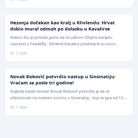
NBA
Hezonja dočekan kao kralj u Klivlendu: Hrvat
dobio mural odmah po dolasku u Kavalirse
Nakon što je postalo jasno da će Lebron Džejms karijeru
nastaviti u Filadelfiji , Klivlend Kavalirsi predstavili su novo
pojačanje na spoljnim pozicijama. Hrvat…
30. 7. 2026.
TENIS
Novak Đoković potvrdio nastup u Sinsinatiju:
Vraćam se posle tri godine!
Najbolji srpski teniser Novak Đoković potvrdio je da će
učestvovati na masters turniru u Sinsinatiju , koji se igra od 13.
avgusta . Đoković je vest saopštio pu…
30. 7. 2026.