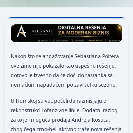
Nakon što se angažovanje Sebastiana Poltera
ove zime nije pokazalo kao uspešno rešenje,
gotovo je izvesno da će doći do rastanka sa
nemačkim napadačem po završetku sezone.
U Humskoj su već počeli da razmišljaju o
rekonstrukciji ofanzivne linije. Dodatni razlog
za to je i moguća prodaja Andreja Kostića,
zbog čega crno-beli aktivno traže nova rešenja