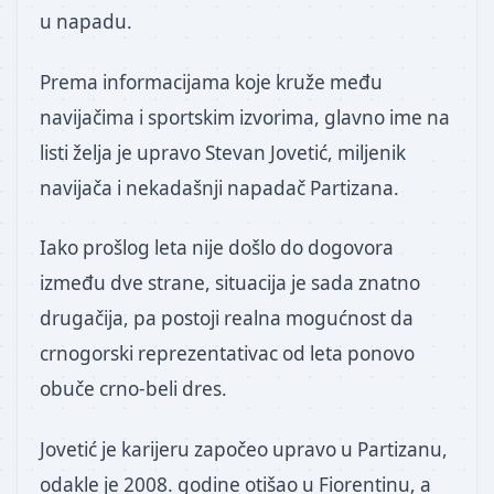
u napadu.
Prema informacijama koje kruže među
navijačima i sportskim izvorima, glavno ime na
listi želja je upravo Stevan Jovetić, miljenik
navijača i nekadašnji napadač Partizana.
Iako prošlog leta nije došlo do dogovora
između dve strane, situacija je sada znatno
drugačija, pa postoji realna mogućnost da
crnogorski reprezentativac od leta ponovo
obuče crno-beli dres.
Jovetić je karijeru započeo upravo u Partizanu,
odakle je 2008. godine otišao u Fiorentinu, a