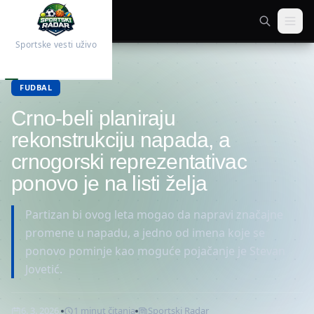
Sportske vesti uživo
Početna
Fudbal
FUDBAL
Crno-beli planiraju
rekonstrukciju napada, a
crnogorski reprezentativac
ponovo je na listi želja
Partizan bi ovog leta mogao da napravi značajne
promene u napadu, a jedno od imena koje se
ponovo pominje kao moguće pojačanje je Stevan
Jovetić.
6. 3. 2026.
1
minut
čitanja
Sportski Radar