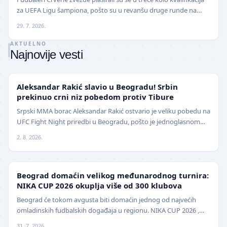
za UEFA Ligu šampiona, pošto su u revanšu druge runde na
stadionu "Rajko Mitić" ubedljivo sav…
29. 7. 2026.
AKTUELNO
Najnovije vesti
UFC
Aleksandar Rakić slavio u Beogradu! Srbin
prekinuo crni niz pobedom protiv Tibure
Srpski MMA borac Aleksandar Rakić ostvario je veliku pobedu na
UFC Fight Night priredbi u Beogradu, pošto je jednoglasnom
odlukom sudija savladao iskusnog Polja…
2. 8. 2026.
LOKAL
Beograd domaćin velikog međunarodnog turnira:
NIKA CUP 2026 okuplja više od 300 klubova
Beograd će tokom avgusta biti domaćin jednog od najvećih
omladinskih fudbalskih događaja u regionu. NIKA CUP 2026 ,
međunarodni turnir za mlade fudbalere, održa…
31. 7. 2026.