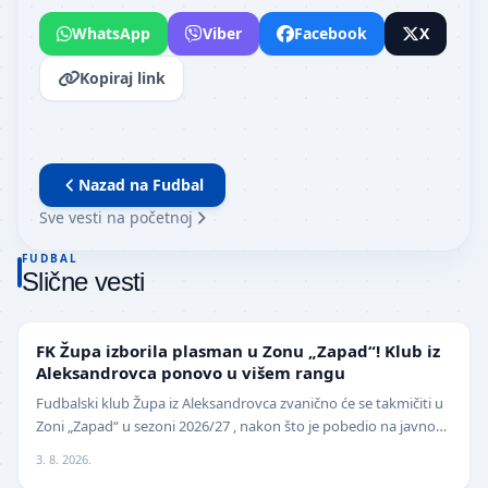
WhatsApp
Viber
Facebook
X
Kopiraj link
Nazad na
Fudbal
Sve vesti na početnoj
FUDBAL
Slične vesti
NIŽE LIGE
FK Župa izborila plasman u Zonu „Zapad“! Klub iz
Aleksandrovca ponovo u višem rangu
Fudbalski klub Župa iz Aleksandrovca zvanično će se takmičiti u
Zoni „Zapad“ u sezoni 2026/27 , nakon što je pobedio na javnom
pozivu za popunu upražnjenog mest…
3. 8. 2026.