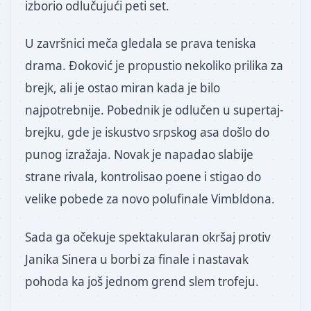
izborio odlučujući peti set.
U završnici meča gledala se prava teniska
drama. Đoković je propustio nekoliko prilika za
brejk, ali je ostao miran kada je bilo
najpotrebnije. Pobednik je odlučen u supertaj-
brejku, gde je iskustvo srpskog asa došlo do
punog izražaja. Novak je napadao slabije
strane rivala, kontrolisao poene i stigao do
velike pobede za novo polufinale Vimbldona.
Sada ga očekuje spektakularan okršaj protiv
Janika Sinera u borbi za finale i nastavak
pohoda ka još jednom grend slem trofeju.