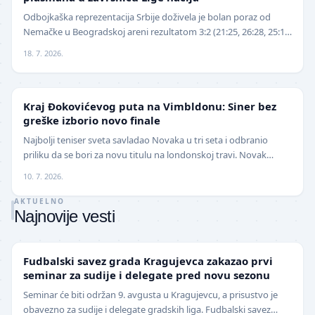
Odbojkaška reprezentacija Srbije doživela je bolan poraz od
Nemačke u Beogradskoj areni rezultatom 3:2 (21:25, 26:28, 25:16,
25:18, 15:13), nakon što je imala v…
18. 7. 2026.
TENIS
Kraj Đokovićevog puta na Vimbldonu: Siner bez
greške izborio novo finale
Najbolji teniser sveta savladao Novaka u tri seta i odbranio
priliku da se bori za novu titulu na londonskoj travi. Novak
Đoković završio je ovogodišnje učešće…
10. 7. 2026.
AKTUELNO
Najnovije vesti
LOKAL
Fudbalski savez grada Kragujevca zakazao prvi
seminar za sudije i delegate pred novu sezonu
Seminar će biti održan 9. avgusta u Kragujevcu, a prisustvo je
obavezno za sudije i delegate gradskih liga. Fudbalski savez