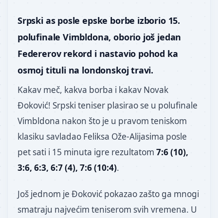
Srpski as posle epske borbe izborio 15.
polufinale Vimbldona, oborio još jedan
Federerov rekord i nastavio pohod ka
osmoj tituli na londonskoj travi.
Kakav meč, kakva borba i kakav Novak
Đoković! Srpski teniser plasirao se u polufinale
Vimbldona nakon što je u pravom teniskom
klasiku savladao Feliksa Ože-Alijasima posle
pet sati i 15 minuta igre rezultatom
7:6 (10),
3:6, 6:3, 6:7 (4), 7:6 (10:4)
.
Još jednom je Đoković pokazao zašto ga mnogi
smatraju najvećim teniserom svih vremena. U