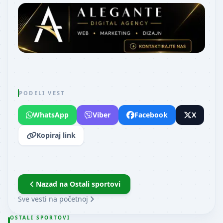
PODELI VEST
WhatsApp
Viber
Facebook
X
Kopiraj link
Nazad na
Ostali sportovi
Sve vesti na početnoj
OSTALI SPORTOVI