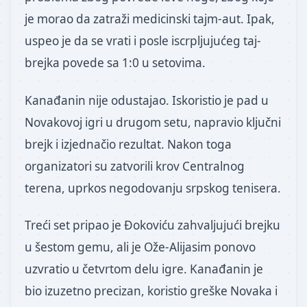
je morao da zatraži medicinski tajm-aut. Ipak,
uspeo je da se vrati i posle iscrpljujućeg taj-
brejka povede sa 1:0 u setovima.
Kanađanin nije odustajao. Iskoristio je pad u
Novakovoj igri u drugom setu, napravio ključni
brejk i izjednačio rezultat. Nakon toga
organizatori su zatvorili krov Centralnog
terena, uprkos negodovanju srpskog tenisera.
Treći set pripao je Đokoviću zahvaljujući brejku
u šestom gemu, ali je Ože-Alijasim ponovo
uzvratio u četvrtom delu igre. Kanađanin je
bio izuzetno precizan, koristio greške Novaka i