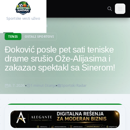
Sportske vesti uživo
Početna
Ostali sportovi
TENIS
OSTALI SPORTOVI
Đoković posle pet sati teniske
drame srušio Ože-Alijasima i
zakazao spektakl sa Sinerom!
8. 7. 2026.
1
minut
čitanja
Sportski Radar