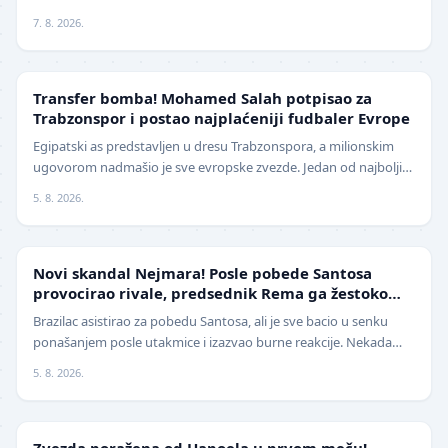
grada Kragujevca objavio je da će pr…
7. 8. 2026.
TRANSFERI
Transfer bomba! Mohamed Salah potpisao za
Trabzonspor i postao najplaćeniji fudbaler Evrope
Egipatski as predstavljen u dresu Trabzonspora, a milionskim
ugovorom nadmašio je sve evropske zvezde. Jedan od najboljih
fudbalera današnjice, Mohamed Salah, z…
5. 8. 2026.
FUDBAL
Novi skandal Nejmara! Posle pobede Santosa
provocirao rivale, predsednik Rema ga žestoko
isprozivao: "Bitanga i klovn!" (VIDEO)
Brazilac asistirao za pobedu Santosa, ali je sve bacio u senku
ponašanjem posle utakmice i izazvao burne reakcije. Nekada
jedan od najboljih fudbalera sveta, Ne…
5. 8. 2026.
LIGA ŠAMPIONA
Zvezda poražena od Hapoela u prvom meču!