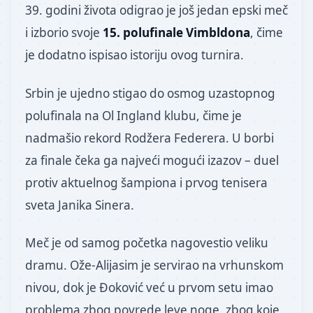
39. godini života odigrao je još jedan epski meč
i izborio svoje
15. polufinale Vimbldona
, čime
je dodatno ispisao istoriju ovog turnira.
Srbin je ujedno stigao do osmog uzastopnog
polufinala na Ol Ingland klubu, čime je
nadmašio rekord Rodžera Federera. U borbi
za finale čeka ga najveći mogući izazov – duel
protiv aktuelnog šampiona i prvog tenisera
sveta Janika Sinera.
Meč je od samog početka nagovestio veliku
dramu. Ože-Alijasim je servirao na vrhunskom
nivou, dok je Đoković već u prvom setu imao
problema zbog povrede leve noge, zbog koje