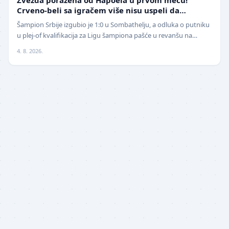
Crveno-beli sa igračem više nisu uspeli da
izbegnu poraz
Šampion Srbije izgubio je 1:0 u Sombathelju, a odluka o putniku
u plej-of kvalifikacija za Ligu šampiona pašće u revanšu na
stadionu "Rajko Mitić". Fudbaleri Cr…
4. 8. 2026.