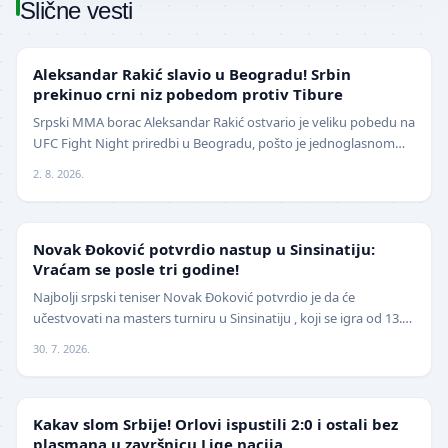
Slične vesti
UFC
Aleksandar Rakić slavio u Beogradu! Srbin
prekinuo crni niz pobedom protiv Tibure
Srpski MMA borac Aleksandar Rakić ostvario je veliku pobedu na
UFC Fight Night priredbi u Beogradu, pošto je jednoglasnom
odlukom sudija savladao iskusnog Polja…
2. 8. 2026.
TENIS
Novak Đoković potvrdio nastup u Sinsinatiju:
Vraćam se posle tri godine!
Najbolji srpski teniser Novak Đoković potvrdio je da će
učestvovati na masters turniru u Sinsinatiju , koji se igra od 13.
avgusta . Đoković je vest saopštio pu…
30. 7. 2026.
ODBOJKA
Kakav slom Srbije! Orlovi ispustili 2:0 i ostali bez
plasmana u završnicu Lige nacija