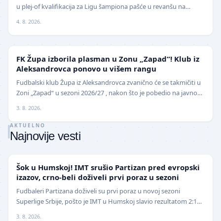
u plej-of kvalifikacija za Ligu šampiona pašće u revanšu na
stadionu "Rajko Mitić". Fudbaleri Cr…
4. 8. 2026.
NIŽE LIGE
FK Župa izborila plasman u Zonu „Zapad“! Klub iz
Aleksandrovca ponovo u višem rangu
Fudbalski klub Župa iz Aleksandrovca zvanično će se takmičiti u
Zoni „Zapad“ u sezoni 2026/27 , nakon što je pobedio na javnom
pozivu za popunu upražnjenog mest…
3. 8. 2026.
AKTUELNO
Najnovije vesti
SUPERLIGA
Šok u Humskoj! IMT srušio Partizan pred evropski
izazov, crno-beli doživeli prvi poraz u sezoni
Fudbaleri Partizana doživeli su prvi poraz u novoj sezoni
Superlige Srbije, pošto je IMT u Humskoj slavio rezultatom 2:1
(0:0) u meču trećeg kola. Crno-beli su…
3. 8. 2026.