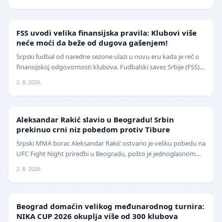
FUDBAL
FSS uvodi velika finansijska pravila: Klubovi više
neće moći da beže od dugova gašenjem!
Srpski fudbal od naredne sezone ulazi u novu eru kada je reč o
finansijskoj odgovornosti klubova. Fudbalski savez Srbije (FSS)
usvojio je značajne izmene pravil…
2. 8. 2026.
UFC
Aleksandar Rakić slavio u Beogradu! Srbin
prekinuo crni niz pobedom protiv Tibure
Srpski MMA borac Aleksandar Rakić ostvario je veliku pobedu na
UFC Fight Night priredbi u Beogradu, pošto je jednoglasnom
odlukom sudija savladao iskusnog Polja…
2. 8. 2026.
LOKAL
Beograd domaćin velikog međunarodnog turnira:
NIKA CUP 2026 okuplja više od 300 klubova