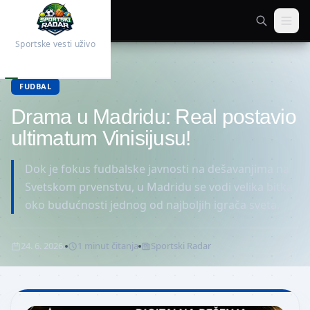
Sportske vesti uživo
Početna
Fudbal
FUDBAL
Drama u Madridu: Real postavio
ultimatum Vinisijusu!
Dok je fokus fudbalske javnosti na dešavanjima na
Svetskom prvenstvu, u Madridu se vodi velika bitka
oko budućnosti jednog od najboljih igrača sveta.
24. 6. 2026.
1
minut
čitanja
Sportski Radar