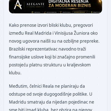
Kako prenose izvori bliski klubu, pregovori
između Real Madrida i Vinisijusa Žuniora oko
novog ugovora naišli su na ozbiljne prepreke.
Brazilski reprezentativac navodno traži
finansijske uslove koji bi značajno promenili
postojeću platnu strukturu u kraljevskom
klubu.
Međutim, čelnici Reala ne planiraju da
odstupe od svoje dugogodišnje politike. U
Madridu smatraju da nijedan pojedinac ne
sme biti iznad kluba, bez obzira na njegov