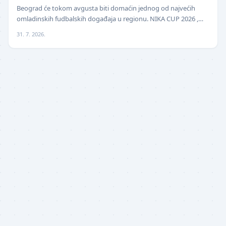
Beograd će tokom avgusta biti domaćin jednog od najvećih
omladinskih fudbalskih događaja u regionu. NIKA CUP 2026 ,
međunarodni turnir za mlade fudbalere, održa…
31. 7. 2026.