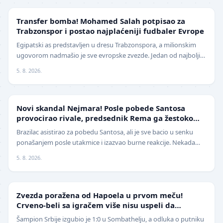
TRANSFERI
Transfer bomba! Mohamed Salah potpisao za
Trabzonspor i postao najplaćeniji fudbaler Evrope
Egipatski as predstavljen u dresu Trabzonspora, a milionskim
ugovorom nadmašio je sve evropske zvezde. Jedan od najboljih
fudbalera današnjice, Mohamed Salah, z…
5. 8. 2026.
FUDBAL
Novi skandal Nejmara! Posle pobede Santosa
provocirao rivale, predsednik Rema ga žestoko
isprozivao: "Bitanga i klovn!" (VIDEO)
Brazilac asistirao za pobedu Santosa, ali je sve bacio u senku
ponašanjem posle utakmice i izazvao burne reakcije. Nekada
jedan od najboljih fudbalera sveta, Ne…
5. 8. 2026.
LIGA ŠAMPIONA
Zvezda poražena od Hapoela u prvom meču!
Crveno-beli sa igračem više nisu uspeli da
izbegnu poraz
Šampion Srbije izgubio je 1:0 u Sombathelju, a odluka o putniku