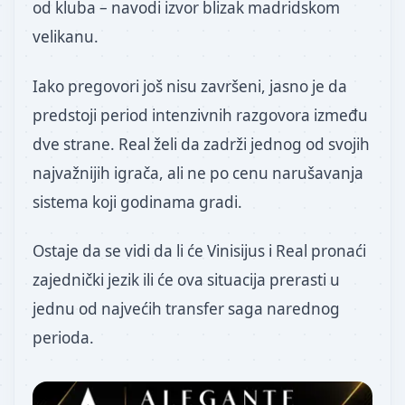
od kluba – navodi izvor blizak madridskom
velikanu.
Iako pregovori još nisu završeni, jasno je da
predstoji period intenzivnih razgovora između
dve strane. Real želi da zadrži jednog od svojih
najvažnijih igrača, ali ne po cenu narušavanja
sistema koji godinama gradi.
Ostaje da se vidi da li će Vinisijus i Real pronaći
zajednički jezik ili će ova situacija prerasti u
jednu od najvećih transfer saga narednog
perioda.