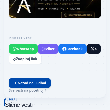
PODELI VEST
WhatsApp
Viber
Facebook
X
Kopiraj link
Nazad na
Fudbal
Sve vesti na početnoj
FUDBAL
Slične vesti