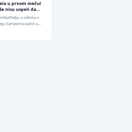
ela u prvom meču!
še nisu uspeli da
Sombathelju, a odluka o
a Ligu šampiona pašće u
". Fudbaleri Cr…