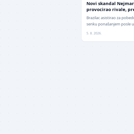
Novi skandal Nejmar
provocirao rivale, p
žestoko isprozivao: "
Brazilac asistirao za pobedu
senku ponašanjem posle ut
Nekada jedan od najboljih
5. 8. 2026.