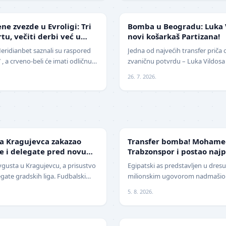
KOŠARKA
e zvezde u Evroligi: Tri
Bomba u Beogradu: Luka 
u, večiti derbi već u
novi košarkaš Partizana!
eridianbet saznali su raspored
Jedna od najvećih transfer priča o
, a crveno-beli će imati odličnu
zvaničnu potvrdu – Luka Vildosa 
a najbolji mogući…
Argentinski reprezentativac i biv
26. 7. 2026.
TRANSFERI
da Kragujevca zakazao
Transfer bomba! Mohamed
je i delegate pred novu
Trabzonspor i postao najp
Evrope
avgusta u Kragujevcu, a prisustvo
Egipatski as predstavljen u dres
egate gradskih liga. Fudbalski
milionskim ugovorom nadmašio j
avio je da će pr…
Jedan od najboljih fudbalera da
5. 8. 2026.
z…
LIGA ŠAMPIONA