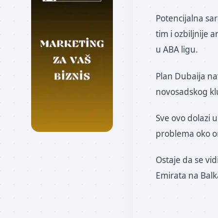
Potencijalna sar
tim i ozbiljnij
u ABA ligu.
Plan Dubaija nav
novosadskog klub
Sve ovo dolazi 
problema oko or
Ostaje da se vidi
Emirata na Bal