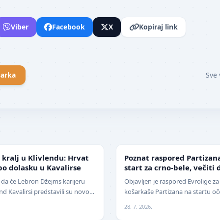
Viber
Facebook
X
Kopiraj link
arka
Sve 
EVROLIGA
kralj u Klivlendu: Hrvat
Poznat raspored Partizana
o dolasku u Kavalirse
start za crno-bele, večit
kolu
 da će Lebron Džejms karijeru
Objavljen je raspored Evrolige za
vlend Kavalirsi predstavili su novo
košarkaše Partizana na startu o
icijama. Hrvat…
raspored. Crno-beli sezonu otva
28. 7. 2026.