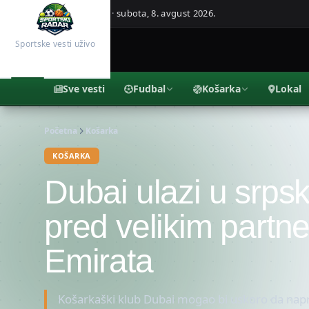
Beograd, Srbija ·
subota, 8. avgust 2026.
Sportske vesti uživo
Sve vesti
Fudbal
Košarka
Lokal
Početna
Košarka
KOŠARKA
Dubai ulazi u srps
pred velikim partn
Emirata
Košarkaški klub Dubai mogao bi uskoro da napra