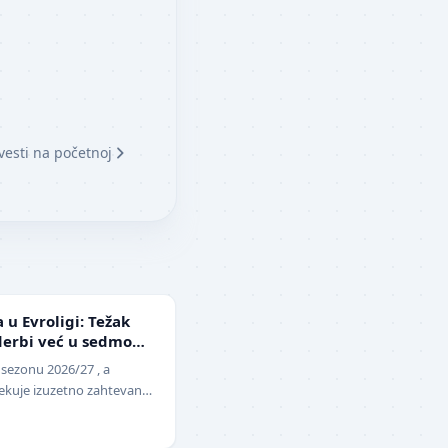
vesti na početnoj
 u Evroligi: Težak
i derbi već u sedmom
 sezonu 2026/27 , a
čekuje izuzetno zahtevan
raju 25. septembra p…