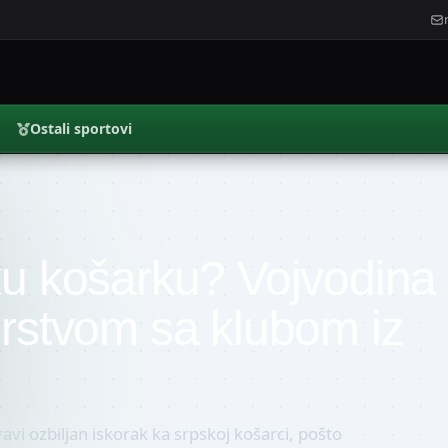
Ostali sportovi
ku košarku? Vojvodina
erstvom sa klubom iz
vi ozbiljan iskorak ka srpskoj košarci, pošto