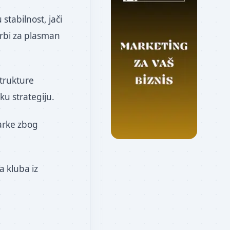
stabilnost, jači
orbi za plasman
strukture
ku strategiju.
arke zbog
.
ta kluba iz