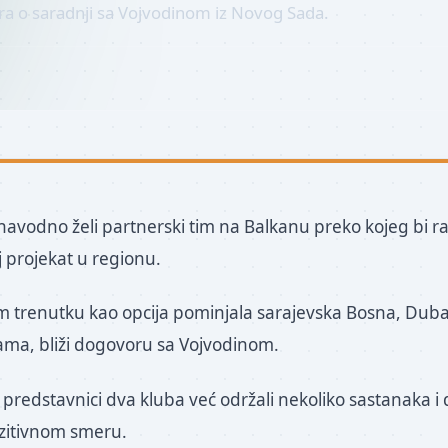
a o saradnji sa Vojvodinom iz Novog Sada.
 navodno želi partnerski tim na Balkanu preko kojeg bi r
oj projekat u regionu.
m trenutku kao opcija pominjala sarajevska Bosna, Duba
jama, bliži dogovoru sa Vojvodinom.
 predstavnici dva kluba već održali nekoliko sastanaka i
zitivnom smeru.