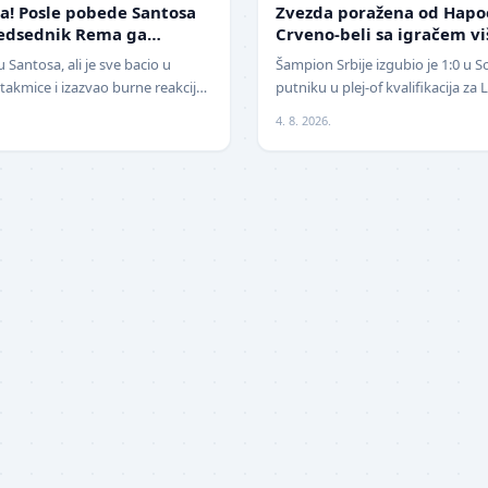
a! Posle pobede Santosa
Zvezda poražena od Hapo
redsednik Rema ga
Crveno-beli sa igračem vi
Bitanga i klovn!" (VIDEO)
izbegnu poraz
 Santosa, ali je sve bacio u
Šampion Srbije izgubio je 1:0 u 
akmice i izazvao burne reakcije.
putniku u plej-of kvalifikacija z
 fudbalera sveta, Ne…
revanšu na stadionu "Rajko Mitić
4. 8. 2026.