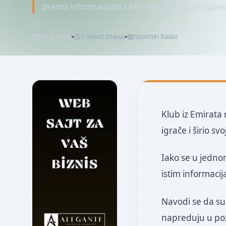
prema informacijama Meridian Sporta pregovar
16. 5. 2026.
1
minut
čitanja
Sportski Radar
Klub iz Emirata
igrače i širio sv
Iako se u jedno
istim informaci
Navodi se da su
napreduju u po