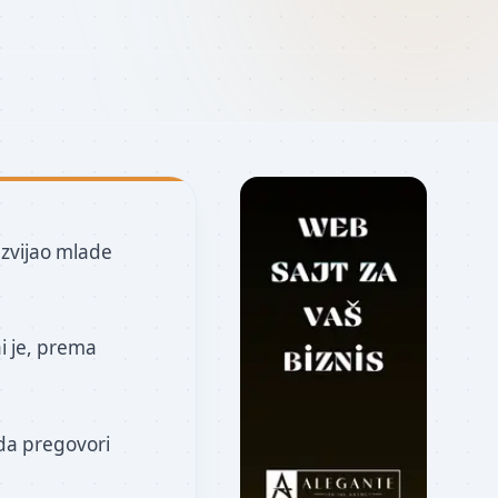
azvijao mlade
i je, prema
 da pregovori