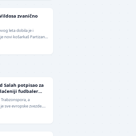
Vildosa zvanično
vog leta dobila je i
je novi košarkaš Partizana.
ši plejmejke…
 Salah potpisao za
laćeniji fudbaler
u Trabzonspora, a
e sve evropske zvezde.
našnjice, Mohamed Salah,