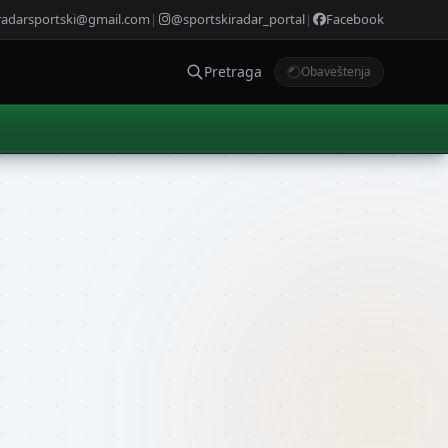
radarsportski@gmail.com
|
@sportskiradar_portal
|
Facebook
Pretraga
Obaveštenja