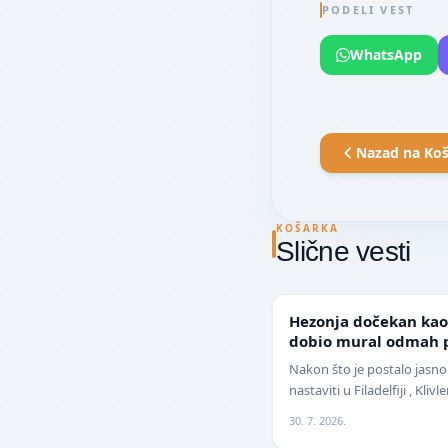
PODELI VEST
WhatsApp
Nazad na
Koš
KOŠARKA
Slične vesti
NBA
Hezonja dočekan kao 
dobio mural odmah p
Nakon što je postalo jasno
nastaviti u Filadelfiji , Kli
pojačanje na spoljnim poz
30. 7. 2026.