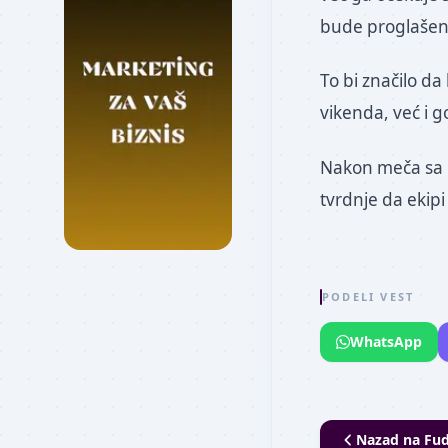
bude proglašen 
To bi značilo d
vikenda, već i g
Nakon meča sa B
tvrdnje da ekipi
PODELI VEST
WhatsApp
Nazad na
Fud