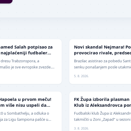
FUDBAL
amed Salah potpisao za
Novi skandal Nejmara! Po
 najplaćeniji fudbaler
provocirao rivale, preds
žestoko isprozivao: "Bitan
u dresu Trabzonspora, a
Brazilac asistirao za pobedu Santo
ašio je sve evropske zvezde.
senku ponašanjem posle utakmice
era današnjice, Mohamed Salah,
Nekada jedan od najboljih fudba
5. 8. 2026.
NIŽE LIGE
Hapoela u prvom meču!
FK Župa izborila plasman
m više nisu uspeli da
Klub iz Aleksandrovca po
1:0 u Sombathelju, a odluka o
Fudbalski klub Župa iz Aleksandr
cija za Ligu šampiona pašće u
takmičiti u Zoni „Zapad“ u sezoni
 Mitić". Fudbaleri Cr…
pobedio na javnom pozivu za p
3. 8. 2026.