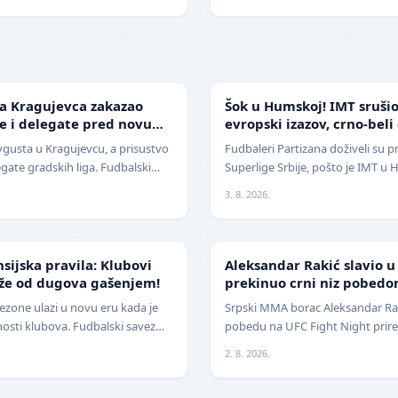
SUPERLIGA
da Kragujevca zakazao
Šok u Humskoj! IMT srušio
je i delegate pred novu
evropski izazov, crno-beli
sezoni
avgusta u Kragujevcu, a prisustvo
Fudbaleri Partizana doživeli su p
egate gradskih liga. Fudbalski
Superlige Srbije, pošto je IMT u
avio je da će pr…
2:1 (0:0) u meču trećeg kola. Crn
3. 8. 2026.
UFC
nsijska pravila: Klubovi
Aleksandar Rakić slavio u
eže od dugova gašenjem!
prekinuo crni niz pobedo
ezone ulazi u novu eru kada je
Srpski MMA borac Aleksandar Raki
nosti klubova. Fudbalski savez
pobedu na UFC Fight Night prire
čajne izmene pravil…
jednoglasnom odlukom sudija sa
2. 8. 2026.