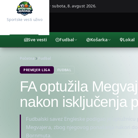
Beograd, Srbija ·
subota, 8. avgust 2026.
Sportske vesti uživo
Sve vesti
Fudbal
Košarka
Lokal
Početna
Fudbal
PREMIJER LIGA
FUDBAL
FA optužila Megvaj
nakon isključenja 
Fudbalski savez Engleske podigao je optužnicu 
Megvajera, zbog njegovog ponašanja nakon dob
Bornmuta.