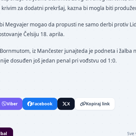
krivim za dodatni prekršaj, kazna bi mogla biti produže
a bi Megvajer mogao da propusti ne samo derbi protiv Li
ostovanje Čelsiju 18. aprila.
ornmutom, iz Mančester junajteda je podneta i žalba n
 nije dosuđen još jedan penal pri vođstvu od 1:0.
Viber
Facebook
X
Kopiraj link
bal
Sve 