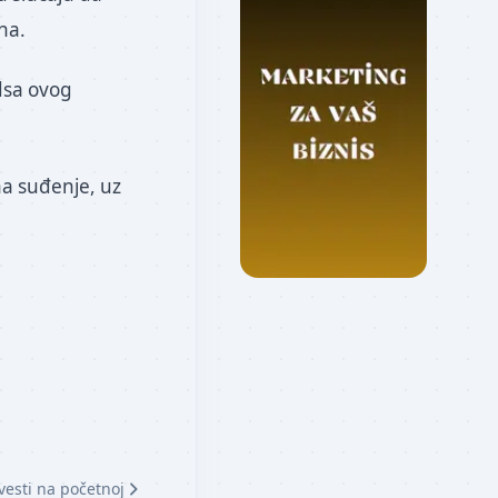
na.
dsa ovog
a suđenje, uz
vesti na početnoj