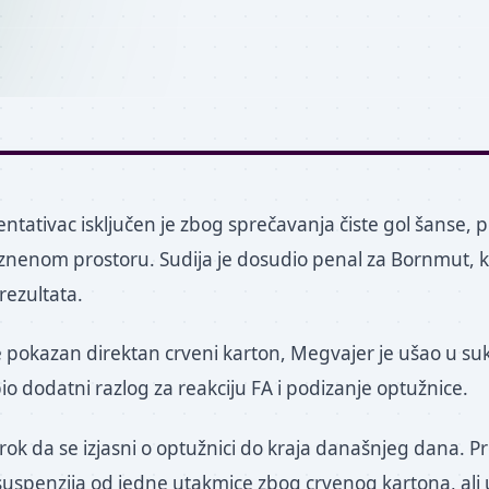
ntativac isključen je zbog sprečavanja čiste gol šanse, p
znenom prostoru. Sudija je dosudio penal za Bornmut, koj
rezultata.
 pokazan direktan crveni karton, Megvajer je ušao u su
bio dodatni razlog za reakciju FA i podizanje optužnice.
rok da se izjasni o optužnici do kraja današnjeg dana. P
suspenzija od jedne utakmice zbog crvenog kartona, ali 