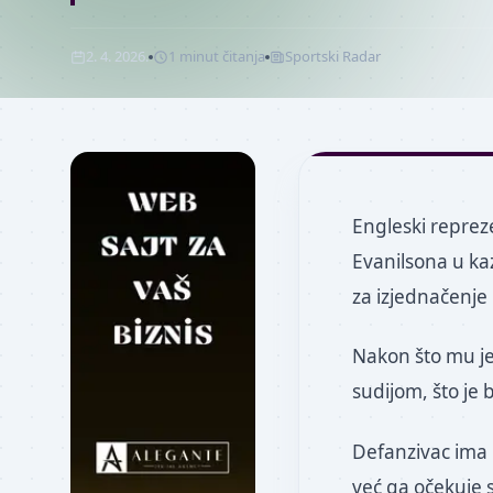
2. 4. 2026.
1
minut
čitanja
Sportski Radar
Engleski repreze
Evanilsona u ka
za izjednačenje 
Nakon što mu je
sudijom, što je 
Defanzivac ima 
već ga očekuje 