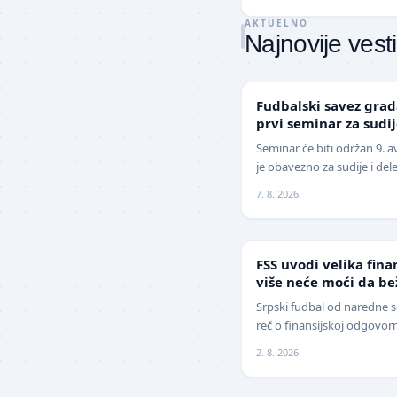
AKTUELNO
Najnovije vesti
LOKAL
Fudbalski savez gra
prvi seminar za sudi
sezonu
Seminar će biti održan 9. 
je obavezno za sudije i del
savez grada Kragujevca obj
7. 8. 2026.
FUDBAL
FSS uvodi velika fina
više neće moći da b
Srpski fudbal od naredne s
reč o finansijskoj odgovor
Srbije (FSS) usvojio je zna
2. 8. 2026.