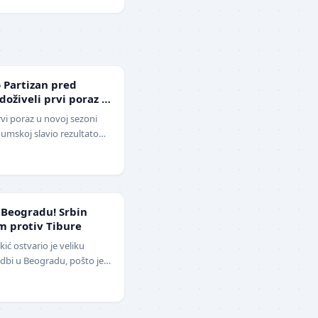
 Partizan pred
 doživeli prvi poraz u
rvi poraz u novoj sezoni
 Humskoj slavio rezultatom
o-beli su…
 Beogradu! Srbin
m protiv Tibure
ć ostvario je veliku
dbi u Beogradu, pošto je
vladao iskusnog Polja…