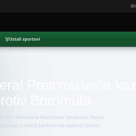
Ostali sportovi
era! Preti mu veća ka
protiv Bornmuta
protiv defanzivca Mančester junajteda, Harija
ijenog crvenog kartona na utakmici protiv