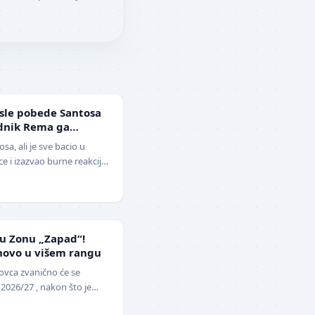
sle pobede Santosa
ednik Rema ga
ga i klovn!" (VIDEO)
sa, ali je sve bacio u
 i izazvao burne reakcije.
lera sveta, Ne…
 u Zonu „Zapad“!
novo u višem rangu
ovca zvanično će se
 2026/27 , nakon što je
opunu upražnjenog mest…