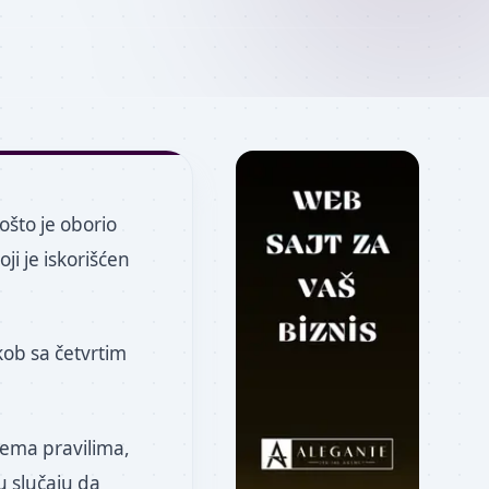
ošto je oborio
i je iskorišćen
kob sa četvrtim
rema pravilima,
u slučaju da