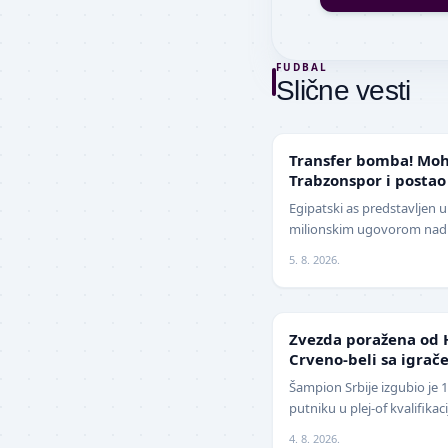
FUDBAL
Slične vesti
TRANSFERI
Transfer bomba! Moh
Trabzonspor i postao
Evrope
Egipatski as predstavljen 
milionskim ugovorom nadm
Jedan od najboljih fudbal
5. 8. 2026.
z…
LIGA ŠAMPIONA
Zvezda poražena od 
Crveno-beli sa igrače
izbegnu poraz
Šampion Srbije izgubio je 
putniku u plej-of kvalifika
revanšu na stadionu "Rajko
4. 8. 2026.