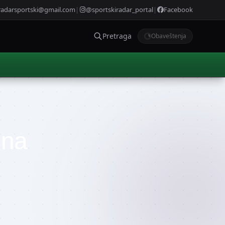
radarsportski@gmail.com
|
@sportskiradar_portal
|
Facebook
Pretraga
Obaveštenja
zna