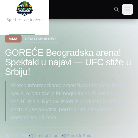
Sportske vesti uživo
Početna
Ostali sportovi
MMA
OSTALI SPORTOVI
GOREĆE Beogradska arena!
Spektakl u najavi — UFC stiže u
Srbiju!
Prema informacijama američkog insajdera Krazy
Kevin, organizacija bi mogla da održi veliki događaj
već 16. maja. Njegovi izvori iz podkasta Best MMA
često su se pokazali pouzdanim, ali zvanična
potvrda se još čeka.
19. 2. 2026.
1
minut
čitanja
Sportski Radar