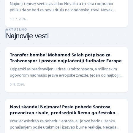
Najbolji teniser sveta savladao Novaka u tri seta i odbranio
priliku da se bori za novu titulu na londonskoj travi. Novak
Đoković završio je ovogodišnje učešće…
10. 7. 2026.
AKTUELNO
Najnovije vesti
TRANSFERI
Transfer bomba! Mohamed Salah potpisao za
Trabzonspor i postao najplaćeniji fudbaler Evrope
Egipatski as predstavljen u dresu Trabzonspora, a milionskim
ugovorom nadmašio je sve evropske zvezde. Jedan od najboljih
fudbalera današnjice, Mohamed Salah, z…
5. 8. 2026.
FUDBAL
Novi skandal Nejmara! Posle pobede Santosa
provocirao rivale, predsednik Rema ga žestoko
isprozivao: "Bitanga i klovn!" (VIDEO)
Brazilac asistirao za pobedu Santosa, ali je sve bacio u senku
ponašanjem posle utakmice i izazvao burne reakcije. Nekada