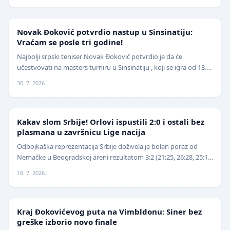
TENIS
Novak Đoković potvrdio nastup u Sinsinatiju:
Vraćam se posle tri godine!
Najbolji srpski teniser Novak Đoković potvrdio je da će
učestvovati na masters turniru u Sinsinatiju , koji se igra od 13.
avgusta . Đoković je vest saopštio pu…
30. 7. 2026.
ODBOJKA
Kakav slom Srbije! Orlovi ispustili 2:0 i ostali bez
plasmana u završnicu Lige nacija
Odbojkaška reprezentacija Srbije doživela je bolan poraz od
Nemačke u Beogradskoj areni rezultatom 3:2 (21:25, 26:28, 25:16,
25:18, 15:13), nakon što je imala v…
18. 7. 2026.
TENIS
Kraj Đokovićevog puta na Vimbldonu: Siner bez
greške izborio novo finale