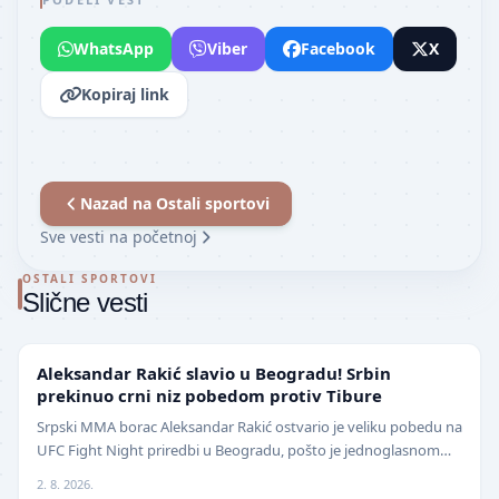
WhatsApp
Viber
Facebook
X
Kopiraj link
Nazad na
Ostali sportovi
Sve vesti na početnoj
OSTALI SPORTOVI
Slične vesti
UFC
Aleksandar Rakić slavio u Beogradu! Srbin
prekinuo crni niz pobedom protiv Tibure
Srpski MMA borac Aleksandar Rakić ostvario je veliku pobedu na
UFC Fight Night priredbi u Beogradu, pošto je jednoglasnom
odlukom sudija savladao iskusnog Polja…
2. 8. 2026.