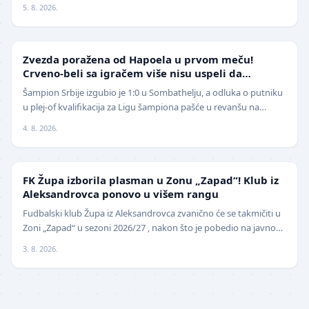
jedan od najboljih fudbalera sveta, Ne…
5. 8. 2026.
LIGA ŠAMPIONA
Zvezda poražena od Hapoela u prvom meču!
Crveno-beli sa igračem više nisu uspeli da
izbegnu poraz
Šampion Srbije izgubio je 1:0 u Sombathelju, a odluka o putniku
u plej-of kvalifikacija za Ligu šampiona pašće u revanšu na
stadionu "Rajko Mitić". Fudbaleri Cr…
4. 8. 2026.
NIŽE LIGE
FK Župa izborila plasman u Zonu „Zapad“! Klub iz
Aleksandrovca ponovo u višem rangu
Fudbalski klub Župa iz Aleksandrovca zvanično će se takmičiti u
Zoni „Zapad“ u sezoni 2026/27 , nakon što je pobedio na javnom
pozivu za popunu upražnjenog mest…
3. 8. 2026.