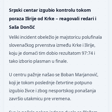
Srpski centar izgubio kontrolu tokom
poraza Ilirije od Krke – reagovali redari i
Saša Dončić
Veliki incident obeležio je majstoricu polufinala
slovenačkog prvenstva između Krke i Ilirije,
koju je domaći tim dobio rezultatom 97:74 i
tako izborio plasman u finale.
U centru pažnje našao se Boban Marjanović,
koji je tokom poslednje četvrtine potpuno
izgubio živce i zbog nesportskog ponašanja
završio utakmicu pre vremena.