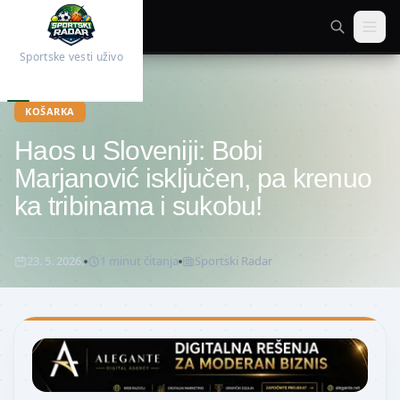
Sportske vesti uživo
Početna
Košarka
KOŠARKA
Haos u Sloveniji: Bobi
Marjanović isključen, pa krenuo
ka tribinama i sukobu!
23. 5. 2026.
1
minut
čitanja
Sportski Radar