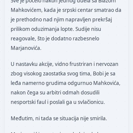
Sve je počelo nakon jednog duela sa Blažom
Mahkovićem, kada je srpski centar smatrao da
je prethodno nad njim napravljen prekršaj
prilikom oduzimanja lopte. Sudije nisu
reagovale, što je dodatno razbesnelo
Marjanovića.
U nastavku akcije, vidno frustriran i nervozan
zbog visokog zaostatka svog tima, Bobi je sa
leđa namerno grudima odgurnuo Mahkovića,
nakon čega su arbitri odmah dosudili
nesportski faul i poslali ga u svlačionicu.
Međutim, ni tada se situacija nije smirila.