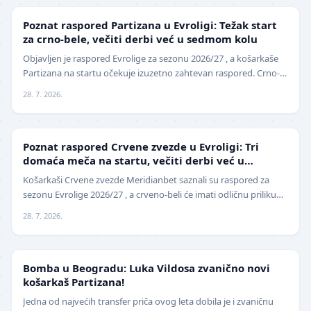
EVROLIGA
Poznat raspored Partizana u Evroligi: Težak start
za crno-bele, večiti derbi već u sedmom kolu
Objavljen je raspored Evrolige za sezonu 2026/27 , a košarkaše
Partizana na startu očekuje izuzetno zahtevan raspored. Crno-
beli sezonu otvaraju 25. septembra p…
28. 7. 2026.
EVROLIGA
Poznat raspored Crvene zvezde u Evroligi: Tri
domaća meča na startu, večiti derbi već u
oktobru
Košarkaši Crvene zvezde Meridianbet saznali su raspored za
sezonu Evrolige 2026/27 , a crveno-beli će imati odličnu priliku
da sezonu otvore na najbolji mogući…
28. 7. 2026.
KOŠARKA
Bomba u Beogradu: Luka Vildosa zvanično novi
košarkaš Partizana!
Jedna od najvećih transfer priča ovog leta dobila je i zvaničnu