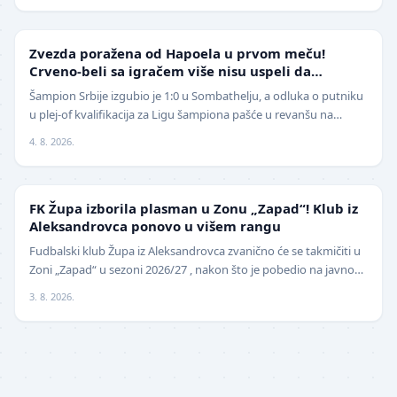
LIGA ŠAMPIONA
Zvezda poražena od Hapoela u prvom meču!
Crveno-beli sa igračem više nisu uspeli da
izbegnu poraz
Šampion Srbije izgubio je 1:0 u Sombathelju, a odluka o putniku
u plej-of kvalifikacija za Ligu šampiona pašće u revanšu na
stadionu "Rajko Mitić". Fudbaleri Cr…
4. 8. 2026.
NIŽE LIGE
FK Župa izborila plasman u Zonu „Zapad“! Klub iz
Aleksandrovca ponovo u višem rangu
Fudbalski klub Župa iz Aleksandrovca zvanično će se takmičiti u
Zoni „Zapad“ u sezoni 2026/27 , nakon što je pobedio na javnom
pozivu za popunu upražnjenog mest…
3. 8. 2026.