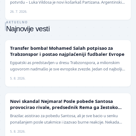
potvrdu – Luka Vildosa je novi košarkaš Partizana. Argentinski
reprezentativac i bivši plejmejke…
26. 7. 2026.
AKTUELNO
Najnovije vesti
TRANSFERI
Transfer bomba! Mohamed Salah potpisao za
Trabzonspor i postao najplaćeniji fudbaler Evrope
Egipatski as predstavljen u dresu Trabzonspora, a milionskim
ugovorom nadmašio je sve evropske zvezde. Jedan od najboljih
fudbalera današnjice, Mohamed Salah, z…
5. 8. 2026.
FUDBAL
Novi skandal Nejmara! Posle pobede Santosa
provocirao rivale, predsednik Rema ga žestoko
isprozivao: "Bitanga i klovn!" (VIDEO)
Brazilac asistirao za pobedu Santosa, ali je sve bacio u senku
ponašanjem posle utakmice i izazvao burne reakcije. Nekada
jedan od najboljih fudbalera sveta, Ne…
5. 8. 2026.