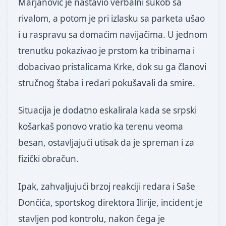
Marjanović je nastavio verbalni sukob sa
rivalom, a potom je pri izlasku sa parketa ušao
i u raspravu sa domaćim navijačima. U jednom
trenutku pokazivao je prstom ka tribinama i
dobacivao pristalicama Krke, dok su ga članovi
stručnog štaba i redari pokušavali da smire.
Situacija je dodatno eskalirala kada se srpski
košarkaš ponovo vratio ka terenu veoma
besan, ostavljajući utisak da je spreman i za
fizički obračun.
Ipak, zahvaljujući brzoj reakciji redara i Saše
Dončića, sportskog direktora Ilirije, incident je
stavljen pod kontrolu, nakon čega je