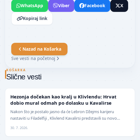
WhatsApp
Viber
Facebook
X
Kopiraj link
Nazad na
Košarka
Sve vesti na početnoj
KOŠARKA
Slične vesti
NBA
Hezonja dočekan kao kralj u Klivlendu: Hrvat
dobio mural odmah po dolasku u Kavalirse
Nakon što je postalo jasno da će Lebron Džejms karijeru
nastaviti u Filadelfiji , Klivlend Kavalirsi predstavili su novo
pojačanje na spoljnim pozicijama. Hrvat…
30. 7. 2026.