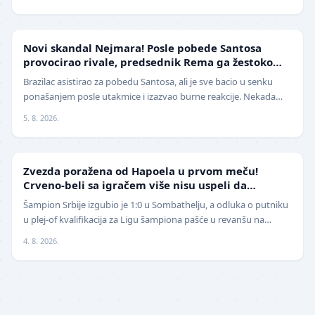
FUDBAL
Novi skandal Nejmara! Posle pobede Santosa
provocirao rivale, predsednik Rema ga žestoko
isprozivao: "Bitanga i klovn!" (VIDEO)
Brazilac asistirao za pobedu Santosa, ali je sve bacio u senku
ponašanjem posle utakmice i izazvao burne reakcije. Nekada
jedan od najboljih fudbalera sveta, Ne…
5. 8. 2026.
LIGA ŠAMPIONA
Zvezda poražena od Hapoela u prvom meču!
Crveno-beli sa igračem više nisu uspeli da
izbegnu poraz
Šampion Srbije izgubio je 1:0 u Sombathelju, a odluka o putniku
u plej-of kvalifikacija za Ligu šampiona pašće u revanšu na
stadionu "Rajko Mitić". Fudbaleri Cr…
4. 8. 2026.