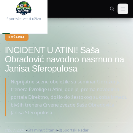
Sportske vesti uživo
Početna
Košarka
KOŠARKA
INCIDENT U ATINI! Saša
Obradović navodno nasrnuo na
Janisa Sferopulosa
Neprijatne scene obeležile su seminar Udruženja
trenera Evrolige u Atini, gde je, prema navodima
portala Direktno, došlo do žestokog sukoba između
bivših trenera Crvene zvezde Saše Obradovića i
Janisa Sferopulosa.
5. 7. 2026.
1
minut
čitanja
Sportski Radar