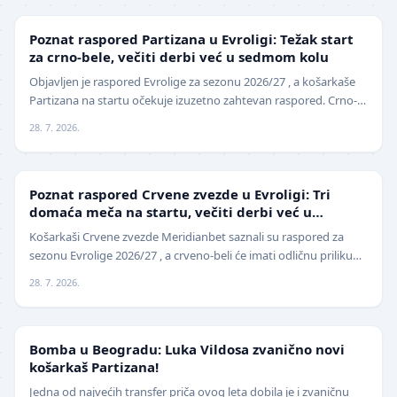
EVROLIGA
Poznat raspored Partizana u Evroligi: Težak start
za crno-bele, večiti derbi već u sedmom kolu
Objavljen je raspored Evrolige za sezonu 2026/27 , a košarkaše
Partizana na startu očekuje izuzetno zahtevan raspored. Crno-
beli sezonu otvaraju 25. septembra p…
28. 7. 2026.
EVROLIGA
Poznat raspored Crvene zvezde u Evroligi: Tri
domaća meča na startu, večiti derbi već u
oktobru
Košarkaši Crvene zvezde Meridianbet saznali su raspored za
sezonu Evrolige 2026/27 , a crveno-beli će imati odličnu priliku
da sezonu otvore na najbolji mogući…
28. 7. 2026.
KOŠARKA
Bomba u Beogradu: Luka Vildosa zvanično novi
košarkaš Partizana!
Jedna od najvećih transfer priča ovog leta dobila je i zvaničnu