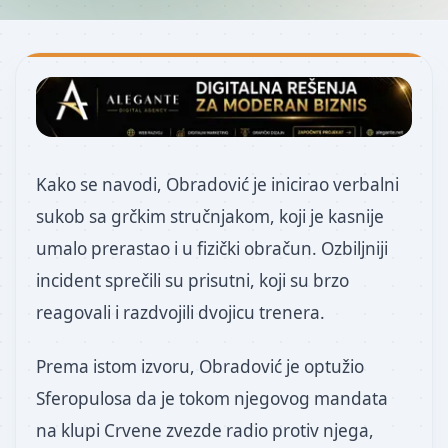
Kako se navodi, Obradović je inicirao verbalni
sukob sa grčkim stručnjakom, koji je kasnije
umalo prerastao i u fizički obračun. Ozbiljniji
incident sprečili su prisutni, koji su brzo
reagovali i razdvojili dvojicu trenera.
Prema istom izvoru, Obradović je optužio
Sferopulosa da je tokom njegovog mandata
na klupi Crvene zvezde radio protiv njega,