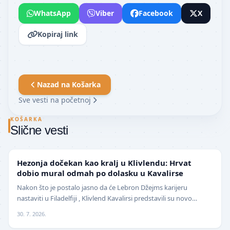
WhatsApp
Viber
Facebook
X
Kopiraj link
Nazad na
Košarka
Sve vesti na početnoj
KOŠARKA
Slične vesti
NBA
Hezonja dočekan kao kralj u Klivlendu: Hrvat
dobio mural odmah po dolasku u Kavalirse
Nakon što je postalo jasno da će Lebron Džejms karijeru
nastaviti u Filadelfiji , Klivlend Kavalirsi predstavili su novo
pojačanje na spoljnim pozicijama. Hrvat…
30. 7. 2026.