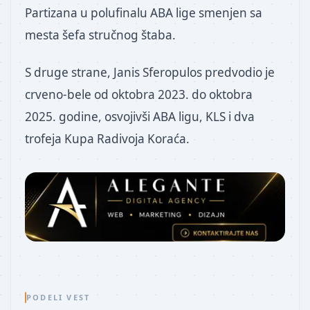
Partizana u polufinalu ABA lige smenjen sa
mesta šefa stručnog štaba.
S druge strane, Janis Sferopulos predvodio je
crveno-bele od oktobra 2023. do oktobra
2025. godine, osvojivši ABA ligu, KLS i dva
trofeja Kupa Radivoja Koraća.
PODELI VEST