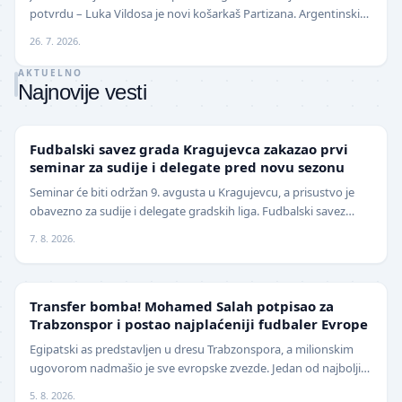
potvrdu – Luka Vildosa je novi košarkaš Partizana. Argentinski
reprezentativac i bivši plejmejke…
26. 7. 2026.
AKTUELNO
Najnovije vesti
LOKAL
Fudbalski savez grada Kragujevca zakazao prvi
seminar za sudije i delegate pred novu sezonu
Seminar će biti održan 9. avgusta u Kragujevcu, a prisustvo je
obavezno za sudije i delegate gradskih liga. Fudbalski savez
grada Kragujevca objavio je da će pr…
7. 8. 2026.
TRANSFERI
Transfer bomba! Mohamed Salah potpisao za
Trabzonspor i postao najplaćeniji fudbaler Evrope
Egipatski as predstavljen u dresu Trabzonspora, a milionskim
ugovorom nadmašio je sve evropske zvezde. Jedan od najboljih
fudbalera današnjice, Mohamed Salah, z…
5. 8. 2026.