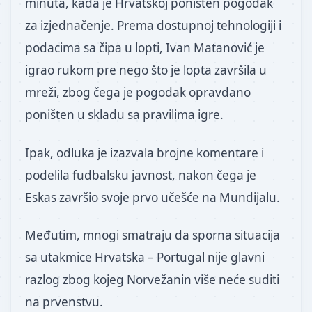
minuta, kada je Hrvatskoj poništen pogodak
za izjednačenje. Prema dostupnoj tehnologiji i
podacima sa čipa u lopti, Ivan Matanović je
igrao rukom pre nego što je lopta završila u
mreži, zbog čega je pogodak opravdano
poništen u skladu sa pravilima igre.
Ipak, odluka je izazvala brojne komentare i
podelila fudbalsku javnost, nakon čega je
Eskas završio svoje prvo učešće na Mundijalu.
Međutim, mnogi smatraju da sporna situacija
sa utakmice Hrvatska – Portugal nije glavni
razlog zbog kojeg Norvežanin više neće suditi
na prvenstvu.