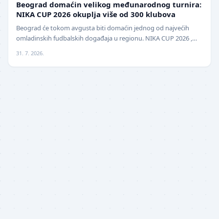
Beograd domaćin velikog međunarodnog turnira:
NIKA CUP 2026 okuplja više od 300 klubova
Beograd će tokom avgusta biti domaćin jednog od najvećih
omladinskih fudbalskih događaja u regionu. NIKA CUP 2026 ,
međunarodni turnir za mlade fudbalere, održa…
31. 7. 2026.