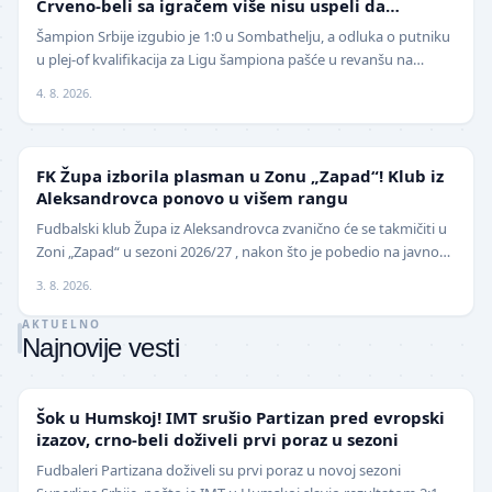
Crveno-beli sa igračem više nisu uspeli da
izbegnu poraz
Šampion Srbije izgubio je 1:0 u Sombathelju, a odluka o putniku
u plej-of kvalifikacija za Ligu šampiona pašće u revanšu na
stadionu "Rajko Mitić". Fudbaleri Cr…
4. 8. 2026.
NIŽE LIGE
FK Župa izborila plasman u Zonu „Zapad“! Klub iz
Aleksandrovca ponovo u višem rangu
Fudbalski klub Župa iz Aleksandrovca zvanično će se takmičiti u
Zoni „Zapad“ u sezoni 2026/27 , nakon što je pobedio na javnom
pozivu za popunu upražnjenog mest…
3. 8. 2026.
AKTUELNO
Najnovije vesti
SUPERLIGA
Šok u Humskoj! IMT srušio Partizan pred evropski
izazov, crno-beli doživeli prvi poraz u sezoni
Fudbaleri Partizana doživeli su prvi poraz u novoj sezoni