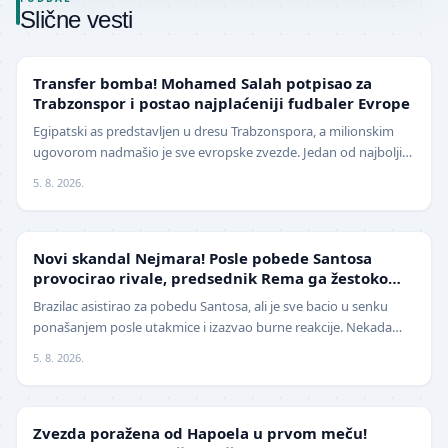
Slične vesti
TRANSFERI
Transfer bomba! Mohamed Salah potpisao za
Trabzonspor i postao najplaćeniji fudbaler Evrope
Egipatski as predstavljen u dresu Trabzonspora, a milionskim
ugovorom nadmašio je sve evropske zvezde. Jedan od najboljih
fudbalera današnjice, Mohamed Salah, z…
5. 8. 2026.
FUDBAL
Novi skandal Nejmara! Posle pobede Santosa
provocirao rivale, predsednik Rema ga žestoko
isprozivao: "Bitanga i klovn!" (VIDEO)
Brazilac asistirao za pobedu Santosa, ali je sve bacio u senku
ponašanjem posle utakmice i izazvao burne reakcije. Nekada
jedan od najboljih fudbalera sveta, Ne…
5. 8. 2026.
LIGA ŠAMPIONA
Zvezda poražena od Hapoela u prvom meču!