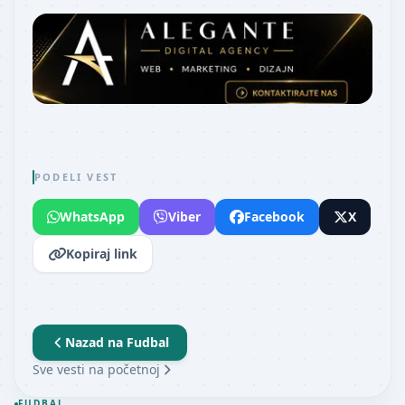
PODELI VEST
WhatsApp
Viber
Facebook
X
Kopiraj link
Nazad na
Fudbal
Sve vesti na početnoj
FUDBAL