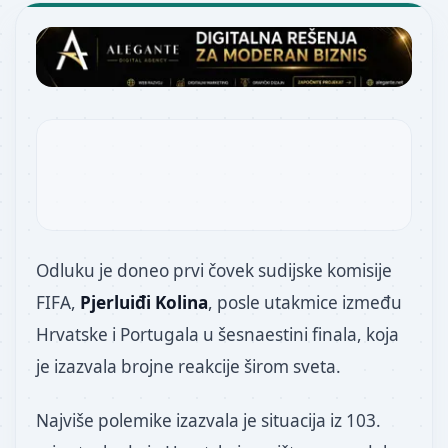
Odluku je doneo prvi čovek sudijske komisije
FIFA,
Pjerluiđi Kolina
, posle utakmice između
Hrvatske i Portugala u šesnaestini finala, koja
je izazvala brojne reakcije širom sveta.
Najviše polemike izazvala je situacija iz 103.