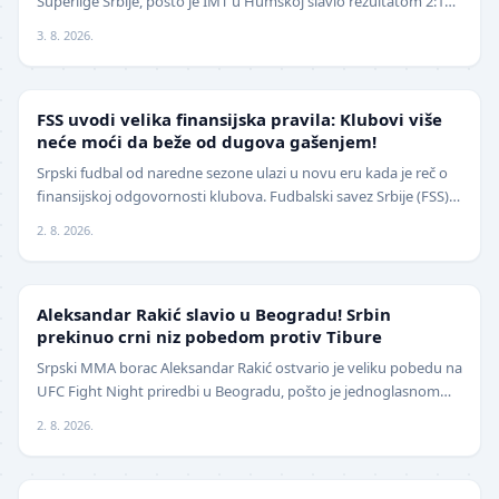
Superlige Srbije, pošto je IMT u Humskoj slavio rezultatom 2:1
(0:0) u meču trećeg kola. Crno-beli su…
3. 8. 2026.
FUDBAL
FSS uvodi velika finansijska pravila: Klubovi više
neće moći da beže od dugova gašenjem!
Srpski fudbal od naredne sezone ulazi u novu eru kada je reč o
finansijskoj odgovornosti klubova. Fudbalski savez Srbije (FSS)
usvojio je značajne izmene pravil…
2. 8. 2026.
UFC
Aleksandar Rakić slavio u Beogradu! Srbin
prekinuo crni niz pobedom protiv Tibure
Srpski MMA borac Aleksandar Rakić ostvario je veliku pobedu na
UFC Fight Night priredbi u Beogradu, pošto je jednoglasnom
odlukom sudija savladao iskusnog Polja…
2. 8. 2026.
LOKAL