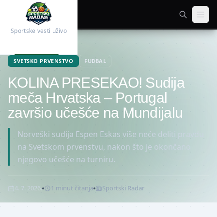
Sportske vesti uživo
Početna
Fudbal
SVETSKO PRVENSTVO
FUDBAL
KOLINA PRESEKAO! Sudija
meča Hrvatska – Portugal
završio učešće na Mundijalu
Norveški sudija Espen Eskas više neće deliti pravdu
na Svetskom prvenstvu, nakon što je okončano
njegovo učešće na turniru.
4. 7. 2026.
1
minut
čitanja
Sportski Radar