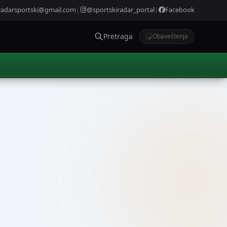
radarsportski@gmail.com
|
@sportskiradar_portal
|
Facebook
Pretraga
Obaveštenja