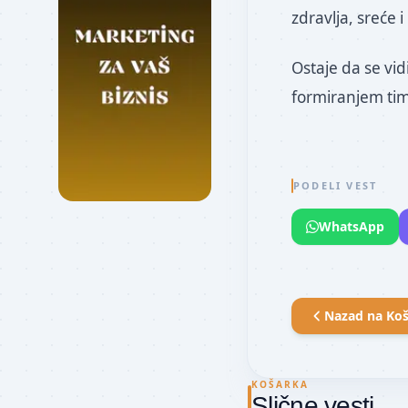
zdravlja, sreće 
Ostaje da se vid
formiranjem ti
PODELI VEST
WhatsApp
Nazad na
Koš
KOŠARKA
Slične vesti