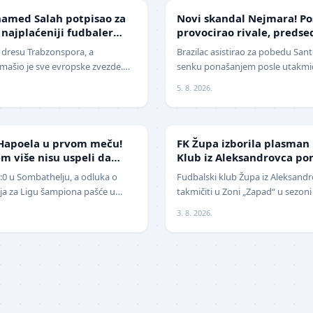
FUDBAL
amed Salah potpisao za
Novi skandal Nejmara! Po
 najplaćeniji fudbaler
provocirao rivale, preds
žestoko isprozivao: "Bitan
u dresu Trabzonspora, a
Brazilac asistirao za pobedu Santo
ašio je sve evropske zvezde.
senku ponašanjem posle utakmice
era današnjice, Mohamed Salah,
Nekada jedan od najboljih fudba
5. 8. 2026.
NIŽE LIGE
Hapoela u prvom meču!
FK Župa izborila plasman
m više nisu uspeli da
Klub iz Aleksandrovca po
1:0 u Sombathelju, a odluka o
Fudbalski klub Župa iz Aleksandr
cija za Ligu šampiona pašće u
takmičiti u Zoni „Zapad“ u sezoni
 Mitić". Fudbaleri Cr…
pobedio na javnom pozivu za p
3. 8. 2026.