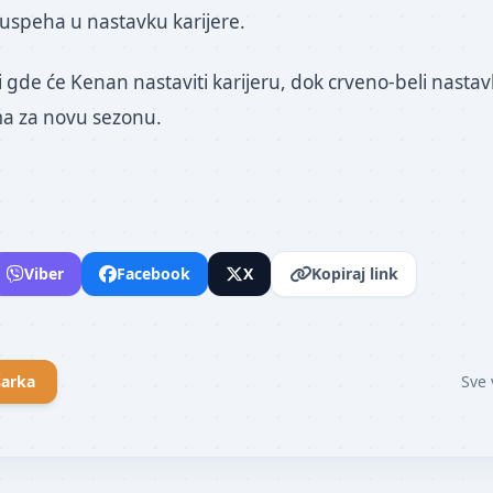
i uspeha u nastavku karijere.
i gde će Kenan nastaviti karijeru, dok crveno-beli nastavl
ma za novu sezonu.
Viber
Facebook
X
Kopiraj link
arka
Sve 