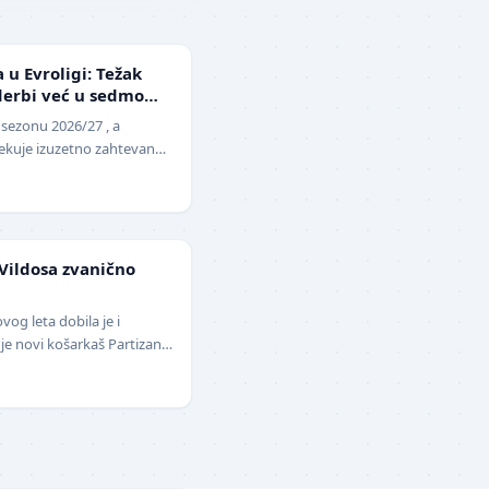
 u Evroligi: Težak
i derbi već u sedmom
 sezonu 2026/27 , a
čekuje izuzetno zahtevan
raju 25. septembra p…
Vildosa zvanično
vog leta dobila je i
je novi košarkaš Partizana.
ši plejmejke…