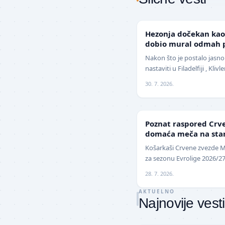
NBA
Hezonja dočekan kao 
dobio mural odmah p
Nakon što je postalo jasno
nastaviti u Filadelfiji , Kli
pojačanje na spoljnim poz
30. 7. 2026.
EVROLIGA
Poznat raspored Crven
domaća meča na start
oktobru
Košarkaši Crvene zvezde M
za sezonu Evrolige 2026/27 
priliku da sezonu otvore n
28. 7. 2026.
AKTUELNO
Najnovije vesti