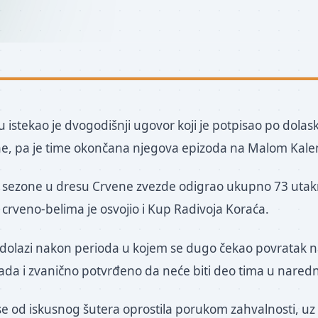
istekao je dvogodišnji ugovor koji je potpisao po dolas
ine, pa je time okončana njegova epizoda na Malom Ka
 sezone u dresu Crvene zvezde odigrao ukupno 73 utakm
 crveno-belima je osvojio i Kup Radivoja Koraća.
dolazi nakon perioda u kojem se dugo čekao povratak n
sada i zvanično potvrđeno da neće biti deo tima u naredn
e od iskusnog šutera oprostila porukom zahvalnosti, uz