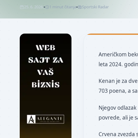
25. 6. 2026.
1
minut
čitanja
Sportski Radar
Američkom beku 
leta 2024. god
Kenan je za dve
703 poena, a sa
Njegov odlazak 
povrede, ali je 
Crvena zvezda s