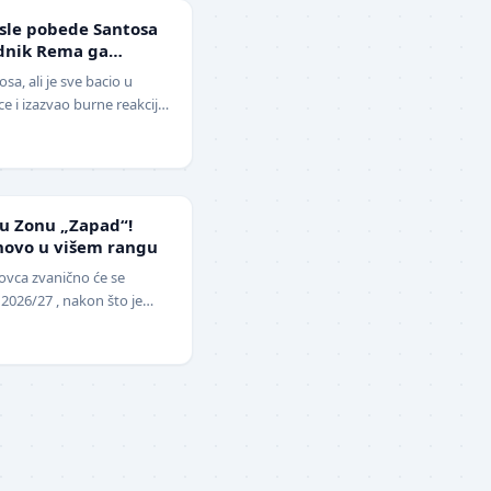
sle pobede Santosa
ednik Rema ga
ga i klovn!" (VIDEO)
sa, ali je sve bacio u
 i izazvao burne reakcije.
lera sveta, Ne…
 u Zonu „Zapad“!
novo u višem rangu
ovca zvanično će se
 2026/27 , nakon što je
opunu upražnjenog mest…