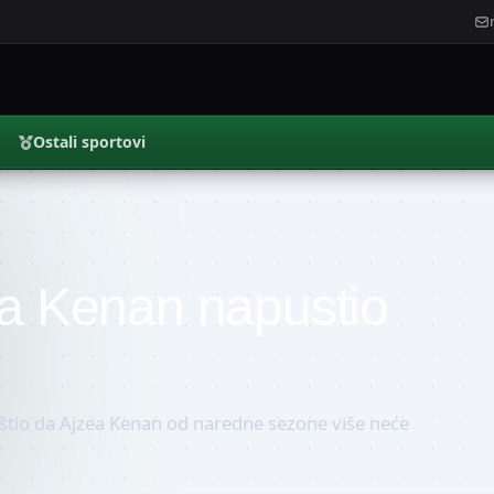
Ostali sportovi
ea Kenan napustio
štio da Ajzea Kenan od naredne sezone više neće