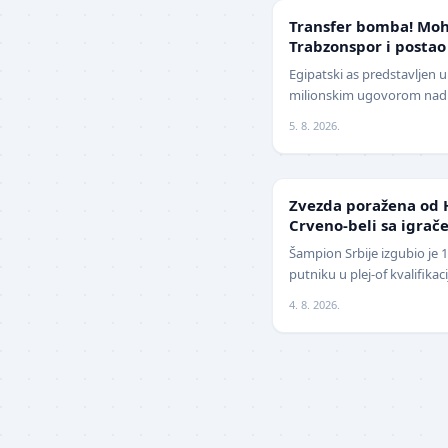
TRANSFERI
Transfer bomba! Moh
Trabzonspor i postao
Evrope
Egipatski as predstavljen 
milionskim ugovorom nadm
Jedan od najboljih fudbal
5. 8. 2026.
z…
LIGA ŠAMPIONA
Zvezda poražena od 
Crveno-beli sa igrače
izbegnu poraz
Šampion Srbije izgubio je 
putniku u plej-of kvalifika
revanšu na stadionu "Rajko
4. 8. 2026.