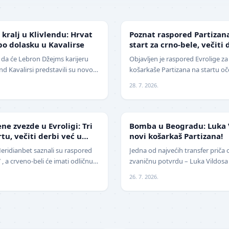
EVROLIGA
kralj u Klivlendu: Hrvat
Poznat raspored Partizana
o dolasku u Kavalirse
start za crno-bele, večit
kolu
 da će Lebron Džejms karijeru
Objavljen je raspored Evrolige za
vlend Kavalirsi predstavili su novo
košarkaše Partizana na startu o
icijama. Hrvat…
raspored. Crno-beli sezonu otva
28. 7. 2026.
KOŠARKA
e zvezde u Evroligi: Tri
Bomba u Beogradu: Luka 
u, večiti derbi već u
novi košarkaš Partizana!
eridianbet saznali su raspored
Jedna od najvećih transfer priča o
, a crveno-beli će imati odličnu
zvaničnu potvrdu – Luka Vildosa 
a najbolji mogući…
Argentinski reprezentativac i biv
26. 7. 2026.