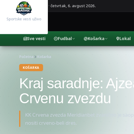
Beograd, Srbija ·
četvrtak, 6. avgust 2026.
Sportske vesti uživo
Sve vesti
Fudbal
Košarka
Lokal
Početna
Košarka
KOŠARKA
Kraj saradnje: Ajz
Crvenu zvezdu
KK Crvena zvezda Meridianbet zvanično je saop
nositi crveno-beli dres.