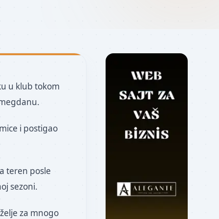
ku u klub tokom
lemegdanu.
ice i postigao
a teren posle
oj sezoni.
 želje za mnogo