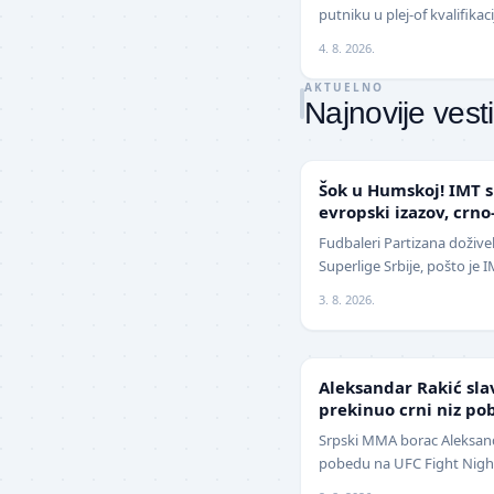
putniku u plej-of kvalifika
revanšu na stadionu "Rajko
4. 8. 2026.
AKTUELNO
Najnovije vesti
SUPERLIGA
Šok u Humskoj! IMT s
evropski izazov, crno
sezoni
Fudbaleri Partizana doživel
Superlige Srbije, pošto je
2:1 (0:0) u meču trećeg kol
3. 8. 2026.
UFC
Aleksandar Rakić sla
prekinuo crni niz po
Srpski MMA borac Aleksanda
pobedu na UFC Fight Night
jednoglasnom odlukom sud