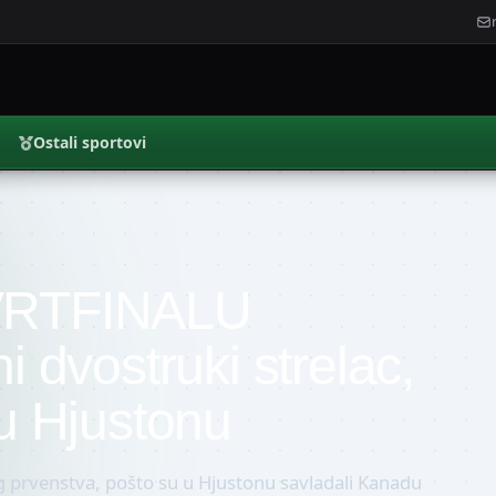
Ostali sportovi
RTFINALU
dvostruki strelac,
 Hjustonu
og prvenstva, pošto su u Hjustonu savladali Kanadu