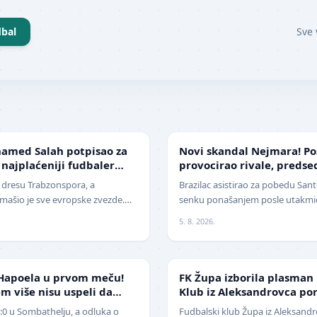
bal
Sve 
FUDBAL
amed Salah potpisao za
Novi skandal Nejmara! Po
 najplaćeniji fudbaler
provocirao rivale, preds
žestoko isprozivao: "Bitan
u dresu Trabzonspora, a
Brazilac asistirao za pobedu Santo
ašio je sve evropske zvezde.
senku ponašanjem posle utakmice
era današnjice, Mohamed Salah,
Nekada jedan od najboljih fudba
5. 8. 2026.
NIŽE LIGE
Hapoela u prvom meču!
FK Župa izborila plasman
m više nisu uspeli da
Klub iz Aleksandrovca po
1:0 u Sombathelju, a odluka o
Fudbalski klub Župa iz Aleksandr