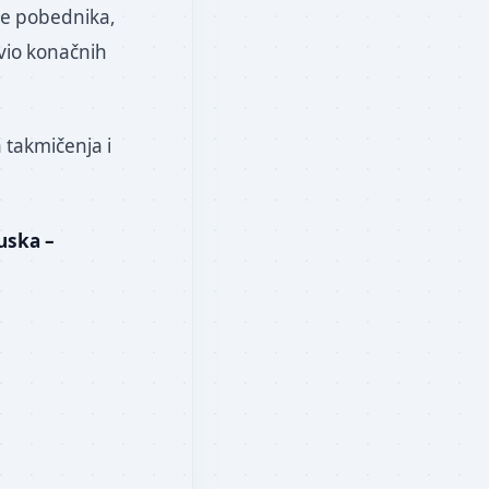
nje pobednika,
vio konačnih
 takmičenja i
uska –