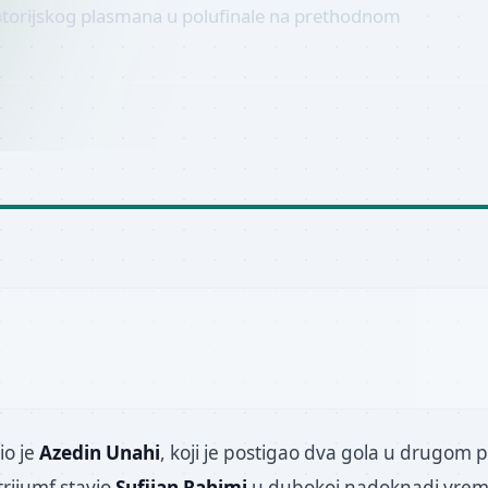
 istorijskog plasmana u polufinale na prethodnom
io je
Azedin Unahi
, koji je postigao dva gola u drugom
trijumf stavio
Sufijan Rahimi
u dubokoj nadoknadi vre