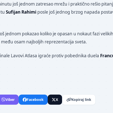
minutu još jednom zatresao mrežu i praktično rešio pita
utu
Sufijan Rahimi
posle još jednog brzog napada posta
oš jednom pokazao koliko je opasan u nokaut fazi velikih
 među osam najboljih reprezentacija sveta.
finale Lavovi Atlasa igraće protiv pobednika duela
Franc
Viber
Facebook
X
Kopiraj link