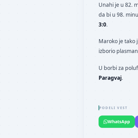
Unahi je u 82. 
da bi u 98. min
3:0
.
Maroko je tako j
izborio plasman
U borbi za polu
Paragvaj
.
PODELI VEST
WhatsApp