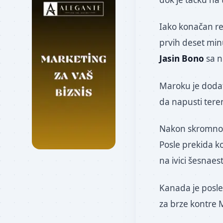
Iako konačan re
prvih deset minu
Jasin Bono
sa n
Maroku je dodat
da napusti ter
Nakon skromnog 
Posle prekida ko
na ivici šesnae
Kanada je posle 
za brze kontre