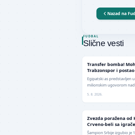
Nazad na
Fud
FUDBAL
Slične vesti
TRANSFERI
Transfer bomba! Moh
Trabzonspor i postao
Evrope
Egipatski as predstavljen 
milionskim ugovorom nadm
Jedan od najboljih fudbal
5. 8. 2026.
z…
LIGA ŠAMPIONA
Zvezda poražena od 
Crveno-beli sa igrače
izbegnu poraz
Šampion Srbije izgubio je 