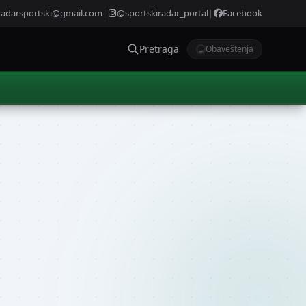
radarsportski@gmail.com
|
@sportskiradar_portal
|
Facebook
Pretraga
Obaveštenja