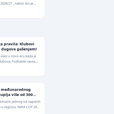
 2026/27 , nakon što je
opunu upražnjenog mest…
ka pravila: Klubovi
d dugova gašenjem!
ulazi u novu eru kada je
klubova. Fudbalski savez
izmene pravil…
g međunarodnog
uplja više od 300
domaćin jednog od najvećih
a u regionu. NIKA CUP 2026
udbalere, održa…