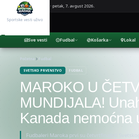
Beograd, Srbija ·
petak, 7. avgust 2026.
Sportske vesti uživo
Sve vesti
Fudbal
Košarka
Lokal
Početna
Fudbal
SVETSKO PRVENSTVO
FUDBAL
MAROKO U ČETV
MUNDIJALA! Unahi 
Kanada nemoćna u
Fudbaleri Maroka prvi su četvrtfinalisti Svetsk