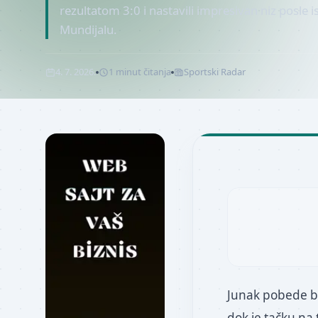
rezultatom 3:0 i nastavili impresivan niz posle
Mundijalu.
4. 7. 2026.
1
minut
čitanja
Sportski Radar
Junak pobede b
dok je tačku na 