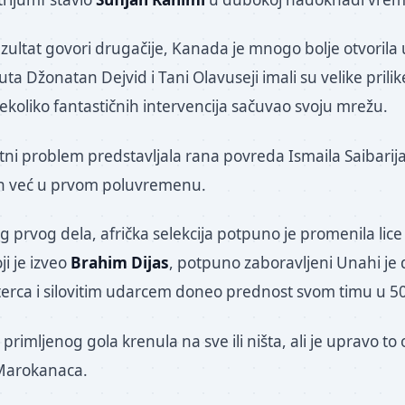
zultat govori drugačije, Kanada je mnogo bolje otvorila
ta Džonatan Dejvid i Tani Olavuseji imali su velike prilik
ekoliko fantastičnih intervencija sačuvao svoju mrežu.
ni problem predstavljala rana povreda Ismaila Saibarija,
en već u prvom poluvremenu.
prvog dela, afrička selekcija potpuno je promenila lice
ji je izveo
Brahim Dijas
, potpuno zaboravljeni Unahi je
sterca i silovitim udarcem doneo prednost svom timu u 5
primljenog gola krenula na sve ili ništa, ali je upravo to 
 Marokanaca.