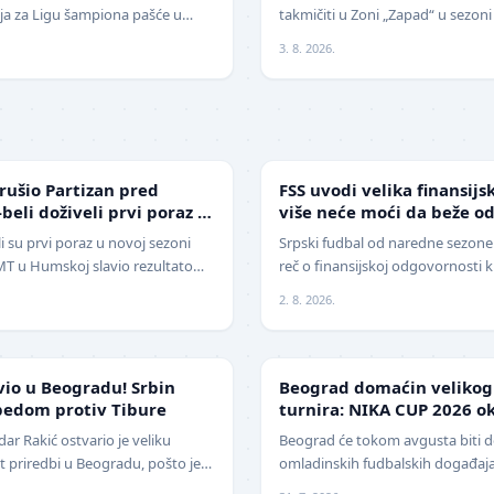
cija za Ligu šampiona pašće u
takmičiti u Zoni „Zapad“ u sezoni
 Mitić". Fudbaleri Cr…
pobedio na javnom pozivu za p
3. 8. 2026.
FUDBAL
rušio Partizan pred
FSS uvodi velika finansijs
-beli doživeli prvi poraz u
više neće moći da beže o
i su prvi poraz u novoj sezoni
Srpski fudbal od naredne sezone 
 IMT u Humskoj slavio rezultatom
reč o finansijskoj odgovornosti 
a. Crno-beli su…
Srbije (FSS) usvojio je značajne 
2. 8. 2026.
LOKAL
vio u Beogradu! Srbin
Beograd domaćin veliko
bedom protiv Tibure
turnira: NIKA CUP 2026 ok
klubova
r Rakić ostvario je veliku
Beograd će tokom avgusta biti 
 priredbi u Beogradu, pošto je
omladinskih fudbalskih događaj
ija savladao iskusnog Polja…
, međunarodni turnir za mlade f