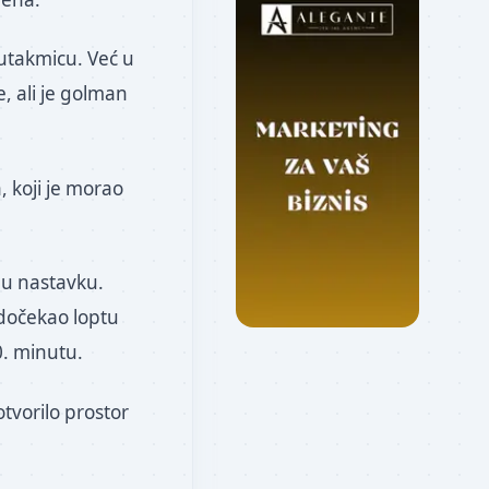
 utakmicu. Već u
e, ali je golman
 koji je morao
 u nastavku.
 dočekao loptu
0. minutu.
otvorilo prostor