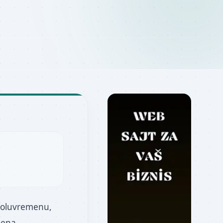
 poluvremenu,
mena.