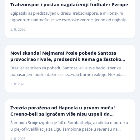
Trabzonspor i postao najplaćeniji fudbaler Evrope
Egipatski as predstavljen u dresu Trabzonspora, a milionskim
ugovorom nadmašio je sve evropske zvezde. Jedan od najboljih
fudbalera današnjice, Mohamed Salah, z…
5. 8. 2026.
FUDBAL
Novi skandal Nejmara! Posle pobede Santosa
provocirao rivale, predsednik Rema ga žestoko
isprozivao: "Bitanga i klovn!" (VIDEO)
Brazilac asistirao za pobedu Santosa, ali je sve bacio u senku
ponašanjem posle utakmice i izazvao burne reakcije. Nekada
jedan od najboljih fudbalera sveta, Ne…
5. 8. 2026.
LIGA ŠAMPIONA
Zvezda poražena od Hapoela u prvom meču!
Crveno-beli sa igračem više nisu uspeli da
izbegnu poraz
Šampion Srbije izgubio je 1:0 u Sombathelju, a odluka o putniku
u plej-of kvalifikacija za Ligu šampiona pašće u revanšu na
stadionu "Rajko Mitić". Fudbaleri Cr…
4. 8. 2026.