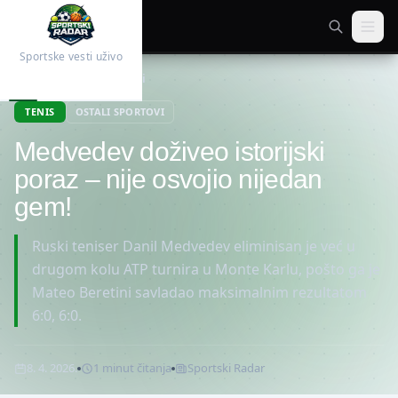
Sportske vesti uživo
Početna
Ostali sportovi
TENIS
OSTALI SPORTOVI
Medvedev doživeo istorijski
poraz – nije osvojio nijedan
gem!
Ruski teniser Danil Medvedev eliminisan je već u
drugom kolu ATP turnira u Monte Karlu, pošto ga je
Mateo Beretini savladao maksimalnim rezultatom
6:0, 6:0.
8. 4. 2026.
1
minut
čitanja
Sportski Radar