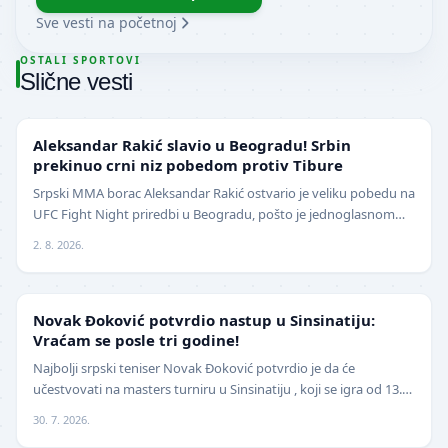
Sve vesti na početnoj
OSTALI SPORTOVI
Slične vesti
UFC
Aleksandar Rakić slavio u Beogradu! Srbin
prekinuo crni niz pobedom protiv Tibure
Srpski MMA borac Aleksandar Rakić ostvario je veliku pobedu na
UFC Fight Night priredbi u Beogradu, pošto je jednoglasnom
odlukom sudija savladao iskusnog Polja…
2. 8. 2026.
TENIS
Novak Đoković potvrdio nastup u Sinsinatiju:
Vraćam se posle tri godine!
Najbolji srpski teniser Novak Đoković potvrdio je da će
učestvovati na masters turniru u Sinsinatiju , koji se igra od 13.
avgusta . Đoković je vest saopštio pu…
30. 7. 2026.