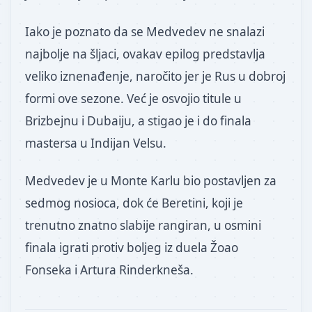
Iako je poznato da se Medvedev ne snalazi
najbolje na šljaci, ovakav epilog predstavlja
veliko iznenađenje, naročito jer je Rus u dobroj
formi ove sezone. Već je osvojio titule u
Brizbejnu i Dubaiju, a stigao je i do finala
mastersa u Indijan Velsu.
Medvedev je u Monte Karlu bio postavljen za
sedmog nosioca, dok će Beretini, koji je
trenutno znatno slabije rangiran, u osmini
finala igrati protiv boljeg iz duela Žoao
Fonseka i Artura Rinderkneša.