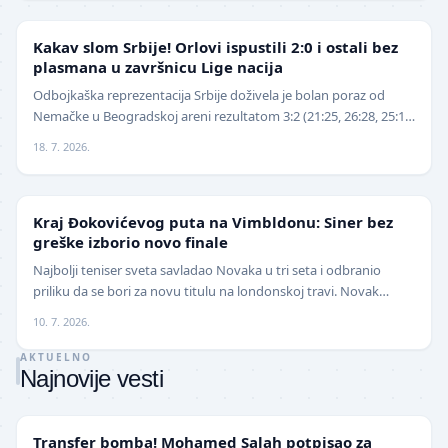
ODBOJKA
Kakav slom Srbije! Orlovi ispustili 2:0 i ostali bez
plasmana u završnicu Lige nacija
Odbojkaška reprezentacija Srbije doživela je bolan poraz od
Nemačke u Beogradskoj areni rezultatom 3:2 (21:25, 26:28, 25:16,
25:18, 15:13), nakon što je imala v…
18. 7. 2026.
TENIS
Kraj Đokovićevog puta na Vimbldonu: Siner bez
greške izborio novo finale
Najbolji teniser sveta savladao Novaka u tri seta i odbranio
priliku da se bori za novu titulu na londonskoj travi. Novak
Đoković završio je ovogodišnje učešće…
10. 7. 2026.
AKTUELNO
Najnovije vesti
TRANSFERI
Transfer bomba! Mohamed Salah potpisao za