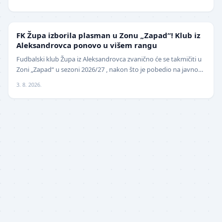
NIŽE LIGE
FK Župa izborila plasman u Zonu „Zapad“! Klub iz
Aleksandrovca ponovo u višem rangu
Fudbalski klub Župa iz Aleksandrovca zvanično će se takmičiti u
Zoni „Zapad“ u sezoni 2026/27 , nakon što je pobedio na javnom
pozivu za popunu upražnjenog mest…
3. 8. 2026.