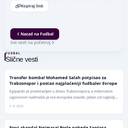
Kopiraj link
Nazad na
Fudbal
Sve vesti na početnoj
FUDBAL
Slične vesti
TRANSFERI
Transfer bomba! Mohamed Salah potpisao za
Trabzonspor i postao najplaćeniji fudbaler Evrope
Egipatski as predstavljen u dresu Trabzonspora, a milionskim
ugovorom nadmašio je sve evropske zvezde. Jedan od najboljih
fudbalera današnjice, Mohamed Salah, z…
5. 8. 2026.
FUDBAL
Novi skandal Nejmara! Posle pobede Santosa