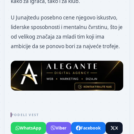
kako za igrača, tako i za klub.
U Junajtedu posebno cene njegovo iskustvo,
liderske sposobnosti i mentalnu čvrstinu, što je
od velikog značaja za mladi tim koji ima
ambicije da se ponovo bori za najveće trofeje.
PODELI VEST
WhatsApp
Viber
Facebook
X