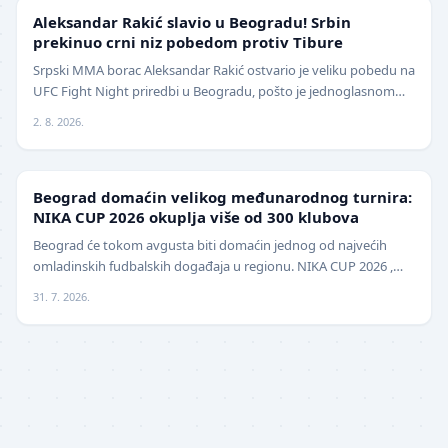
UFC
Aleksandar Rakić slavio u Beogradu! Srbin
prekinuo crni niz pobedom protiv Tibure
Srpski MMA borac Aleksandar Rakić ostvario je veliku pobedu na
UFC Fight Night priredbi u Beogradu, pošto je jednoglasnom
odlukom sudija savladao iskusnog Polja…
2. 8. 2026.
LOKAL
Beograd domaćin velikog međunarodnog turnira:
NIKA CUP 2026 okuplja više od 300 klubova
Beograd će tokom avgusta biti domaćin jednog od najvećih
omladinskih fudbalskih događaja u regionu. NIKA CUP 2026 ,
međunarodni turnir za mlade fudbalere, održa…
31. 7. 2026.