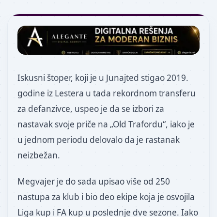
Iskusni štoper, koji je u Junajted stigao 2019.
godine iz Lestera u tada rekordnom transferu
za defanzivce, uspeo je da se izbori za
nastavak svoje priče na „Old Trafordu“, iako je
u jednom periodu delovalo da je rastanak
neizbežan.
Megvajer je do sada upisao više od 250
nastupa za klub i bio deo ekipe koja je osvojila
Liga kup i FA kup u poslednje dve sezone. Iako