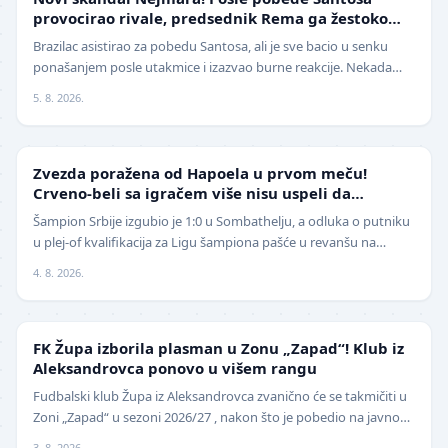
provocirao rivale, predsednik Rema ga žestoko
isprozivao: "Bitanga i klovn!" (VIDEO)
Brazilac asistirao za pobedu Santosa, ali je sve bacio u senku
ponašanjem posle utakmice i izazvao burne reakcije. Nekada
jedan od najboljih fudbalera sveta, Ne…
5. 8. 2026.
LIGA ŠAMPIONA
Zvezda poražena od Hapoela u prvom meču!
Crveno-beli sa igračem više nisu uspeli da
izbegnu poraz
Šampion Srbije izgubio je 1:0 u Sombathelju, a odluka o putniku
u plej-of kvalifikacija za Ligu šampiona pašće u revanšu na
stadionu "Rajko Mitić". Fudbaleri Cr…
4. 8. 2026.
NIŽE LIGE
FK Župa izborila plasman u Zonu „Zapad“! Klub iz
Aleksandrovca ponovo u višem rangu
Fudbalski klub Župa iz Aleksandrovca zvanično će se takmičiti u
Zoni „Zapad“ u sezoni 2026/27 , nakon što je pobedio na javnom
pozivu za popunu upražnjenog mest…
3. 8. 2026.