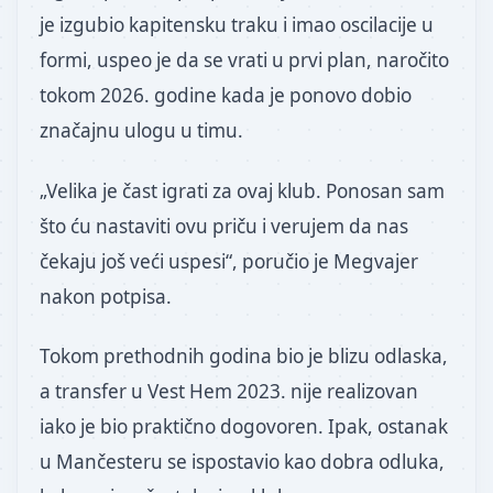
je izgubio kapitensku traku i imao oscilacije u
formi, uspeo je da se vrati u prvi plan, naročito
tokom 2026. godine kada je ponovo dobio
značajnu ulogu u timu.
„Velika je čast igrati za ovaj klub. Ponosan sam
što ću nastaviti ovu priču i verujem da nas
čekaju još veći uspesi“, poručio je Megvajer
nakon potpisa.
Tokom prethodnih godina bio je blizu odlaska,
a transfer u Vest Hem 2023. nije realizovan
iako je bio praktično dogovoren. Ipak, ostanak
u Mančesteru se ispostavio kao dobra odluka,