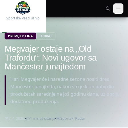
Sportske vesti uživo
Početna
Fudbal
PREMIJER LIGA
FUDBAL
Megvajer ostaje na „Old
Trafordu“: Novi ugovor sa
Mančester junajtedom
Hari Megvajer će i naredne sezone nositi dres
Mančester junajteda, nakon što je klub potvrdio
produžetak saradnje na još godinu dana, uz opciju
dodatnog produženja.
7. 4. 2026.
1
minut
čitanja
Sportski Radar