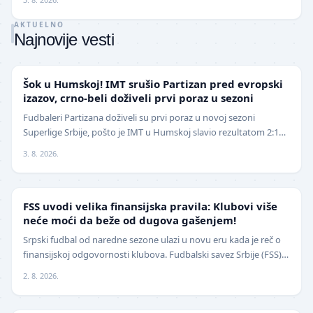
AKTUELNO
Najnovije vesti
SUPERLIGA
Šok u Humskoj! IMT srušio Partizan pred evropski
izazov, crno-beli doživeli prvi poraz u sezoni
Fudbaleri Partizana doživeli su prvi poraz u novoj sezoni
Superlige Srbije, pošto je IMT u Humskoj slavio rezultatom 2:1
(0:0) u meču trećeg kola. Crno-beli su…
3. 8. 2026.
FUDBAL
FSS uvodi velika finansijska pravila: Klubovi više
neće moći da beže od dugova gašenjem!
Srpski fudbal od naredne sezone ulazi u novu eru kada je reč o
finansijskoj odgovornosti klubova. Fudbalski savez Srbije (FSS)
usvojio je značajne izmene pravil…
2. 8. 2026.