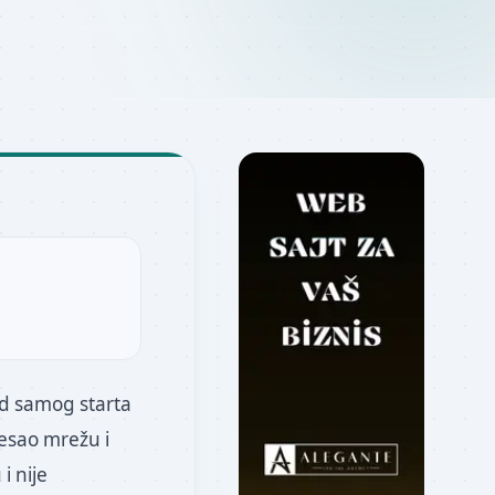
 od samog starta
resao mrežu i
i nije