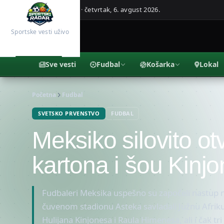
Beograd, Srbija ·
četvrtak, 6. avgust 2026.
Sportske vesti uživo
Sve vesti
Fudbal
Košarka
Lokal
Početna
Fudbal
SVETSKO PRVENSTVO
FUDBAL
Meksiko silovito ot
kartona i šou Kinj
Fudbaleri Meksika uspešno su započeli nastup 
čuvenom stadionu Asteka savladali Južnu Afriku 
Hulijana Kinjonesa i Raula Himenesa, ali i čak tr