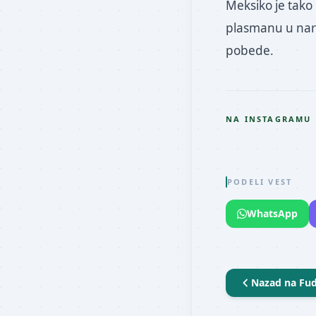
Meksiko je tako
plasmanu u nare
pobede.
NA INSTAGRAMU
PODELI VEST
WhatsApp
Nazad na
Fud