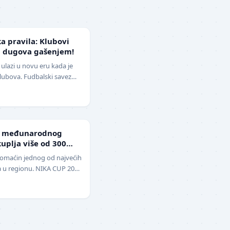
ka pravila: Klubovi
d dugova gašenjem!
ulazi u novu eru kada je
klubova. Fudbalski savez
izmene pravil…
g međunarodnog
uplja više od 300
domaćin jednog od najvećih
a u regionu. NIKA CUP 2026
udbalere, održa…