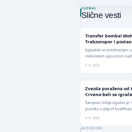
FUDBAL
Slične vesti
TRANSFERI
Transfer bomba! Moh
Trabzonspor i postao
Evrope
Egipatski as predstavljen 
milionskim ugovorom nadm
Jedan od najboljih fudbal
5. 8. 2026.
z…
LIGA ŠAMPIONA
Zvezda poražena od 
Crveno-beli sa igrače
izbegnu poraz
Šampion Srbije izgubio je 
putniku u plej-of kvalifika
revanšu na stadionu "Rajko
4. 8. 2026.
AKTUELNO