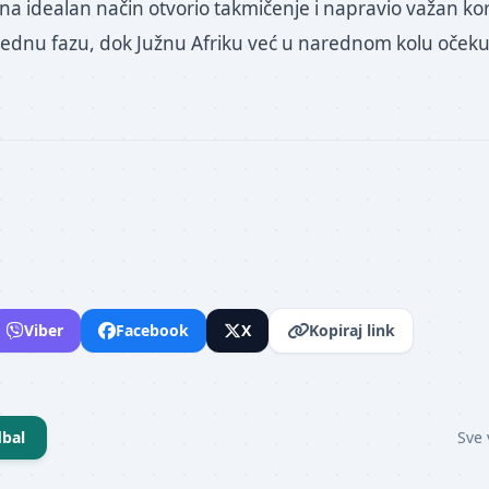
 na idealan način otvorio takmičenje i napravio važan ko
dnu fazu, dok Južnu Afriku već u narednom kolu očeku
Viber
Facebook
X
Kopiraj link
bal
Sve 