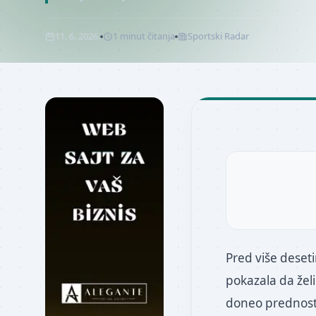
11. 6. 2026.
1
minut
čitanja
Sportski Radar
Pred više deseti
pokazala da žel
doneo prednost „