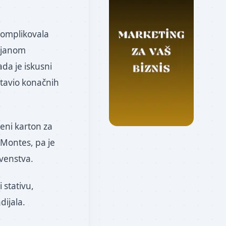
komplikovala
rajanom
ada je iskusni
tavio konačnih
veni karton za
 Montes, pa je
venstva.
 stativu,
ijala.