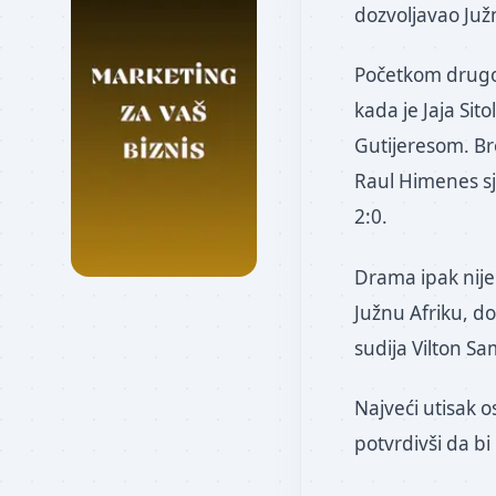
dozvoljavao Juž
Početkom drugog
kada je Jaja Si
Gutijeresom. Bro
Raul Himenes sj
2:0.
Drama ipak nije 
Južnu Afriku, do
sudija Vilton S
Najveći utisak o
potvrdivši da b