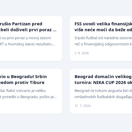
FUDBAL
rušio Partizan pred
FSS uvodi velika finansijs
-beli doživeli prvi poraz u
više neće moći da beže o
i su prvi poraz u novoj sezoni
Srpski fudbal od naredne sezone 
 IMT u Humskoj slavio rezultatom
reč o finansijskoj odgovornosti 
a. Crno-beli su…
Srbije (FSS) usvojio je značajne 
2. 8. 2026.
LOKAL
vio u Beogradu! Srbin
Beograd domaćin veliko
bedom protiv Tibure
turnira: NIKA CUP 2026 ok
klubova
r Rakić ostvario je veliku
Beograd će tokom avgusta biti 
 priredbi u Beogradu, pošto je
omladinskih fudbalskih događaj
ija savladao iskusnog Polja…
, međunarodni turnir za mlade f
31. 7. 2026.