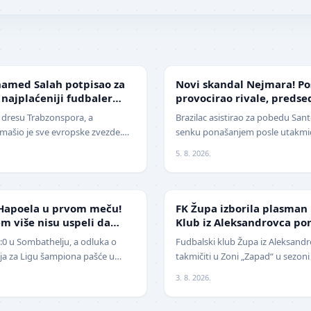
FUDBAL
amed Salah potpisao za
Novi skandal Nejmara! Po
 najplaćeniji fudbaler
provocirao rivale, preds
žestoko isprozivao: "Bitan
u dresu Trabzonspora, a
Brazilac asistirao za pobedu Santo
ašio je sve evropske zvezde.
senku ponašanjem posle utakmice
era današnjice, Mohamed Salah,
Nekada jedan od najboljih fudba
5. 8. 2026.
NIŽE LIGE
Hapoela u prvom meču!
FK Župa izborila plasman
m više nisu uspeli da
Klub iz Aleksandrovca po
1:0 u Sombathelju, a odluka o
Fudbalski klub Župa iz Aleksandr
cija za Ligu šampiona pašće u
takmičiti u Zoni „Zapad“ u sezoni
 Mitić". Fudbaleri Cr…
pobedio na javnom pozivu za p
3. 8. 2026.