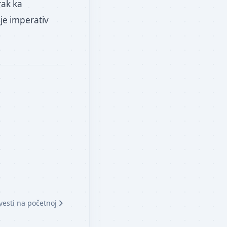
rak ka
je imperativ
vesti na početnoj