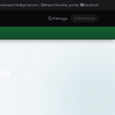
radarsportski@gmail.com
|
@sportskiradar_portal
|
Facebook
Pretraga
Obaveštenja
ena