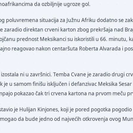
noafrikancima da ozbiljnije ugroze gol.
 poluvremena situacija za Južnu Afriku dodatno se za
tole zaradio direktan crveni karton zbog prekršaja nad B
jčanu prednost Meksikanci su iskoristili u 66. minutu, k
ajno reagovao nakon centaršuta Roberta Alvarada i pos
izostala ni u završnici. Temba Cvane je zaradio drugi cr
k je u samom finišu isključen i defanzivac Meksika Sesar
ampajo pokazao čak tri crvena kartona na prvom meču pr
stavio je Hulijan Kinjones, koji je pored pogotka pogodio i
i mogao da bude jedno od najvećih otkrovenja ovog Mund