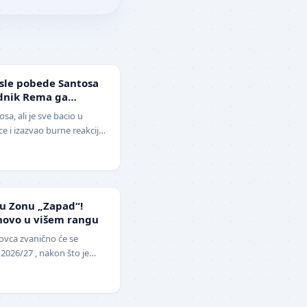
sle pobede Santosa
ednik Rema ga
ga i klovn!" (VIDEO)
sa, ali je sve bacio u
 i izazvao burne reakcije.
lera sveta, Ne…
 u Zonu „Zapad“!
novo u višem rangu
ovca zvanično će se
 2026/27 , nakon što je
opunu upražnjenog mest…