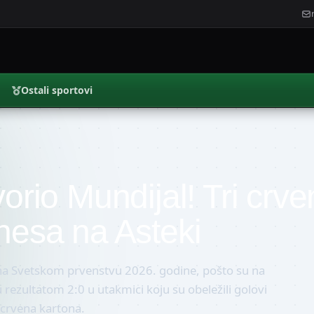
Ostali sportovi
vorio Mundijal! Tri crv
onesa na Asteki
na Svetskom prvenstvu 2026. godine, pošto su na
rezultatom 2:0 u utakmici koju su obeležili golovi
i crvena kartona.