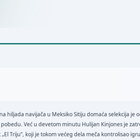
na hiljada navijača u Meksiko Sitiju domaća selekcija je
i pobedu. Već u devetom minutu Hulijan Kinjones je zat
El Triju“, koji je tokom većeg dela meča kontrolisao igru 