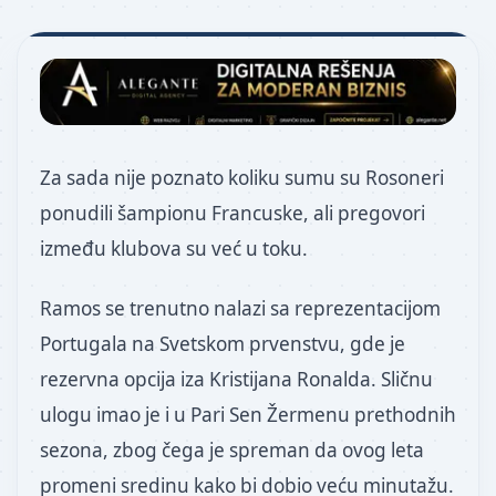
Za sada nije poznato koliku sumu su Rosoneri
ponudili šampionu Francuske, ali pregovori
između klubova su već u toku.
Ramos se trenutno nalazi sa reprezentacijom
Portugala na Svetskom prvenstvu, gde je
rezervna opcija iza Kristijana Ronalda. Sličnu
ulogu imao je i u Pari Sen Žermenu prethodnih
sezona, zbog čega je spreman da ovog leta
promeni sredinu kako bi dobio veću minutažu.