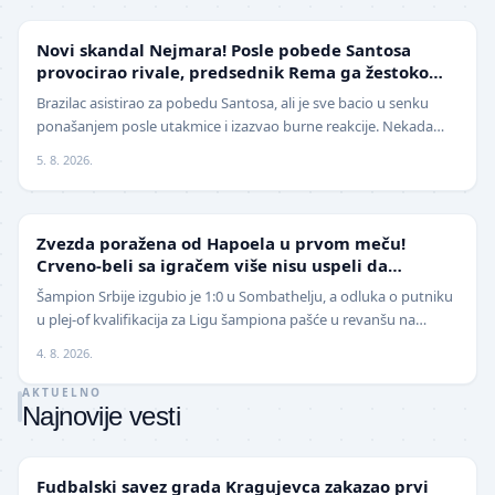
FUDBAL
Novi skandal Nejmara! Posle pobede Santosa
provocirao rivale, predsednik Rema ga žestoko
isprozivao: "Bitanga i klovn!" (VIDEO)
Brazilac asistirao za pobedu Santosa, ali je sve bacio u senku
ponašanjem posle utakmice i izazvao burne reakcije. Nekada
jedan od najboljih fudbalera sveta, Ne…
5. 8. 2026.
LIGA ŠAMPIONA
Zvezda poražena od Hapoela u prvom meču!
Crveno-beli sa igračem više nisu uspeli da
izbegnu poraz
Šampion Srbije izgubio je 1:0 u Sombathelju, a odluka o putniku
u plej-of kvalifikacija za Ligu šampiona pašće u revanšu na
stadionu "Rajko Mitić". Fudbaleri Cr…
4. 8. 2026.
AKTUELNO
Najnovije vesti
LOKAL
Fudbalski savez grada Kragujevca zakazao prvi