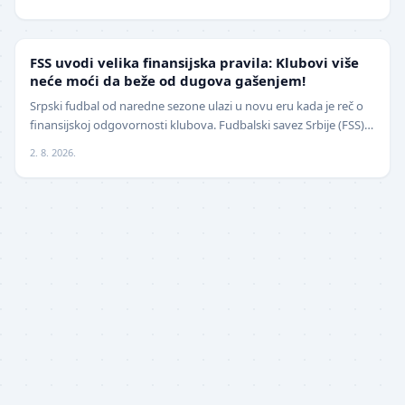
FUDBAL
FSS uvodi velika finansijska pravila: Klubovi više
neće moći da beže od dugova gašenjem!
Srpski fudbal od naredne sezone ulazi u novu eru kada je reč o
finansijskoj odgovornosti klubova. Fudbalski savez Srbije (FSS)
usvojio je značajne izmene pravil…
2. 8. 2026.