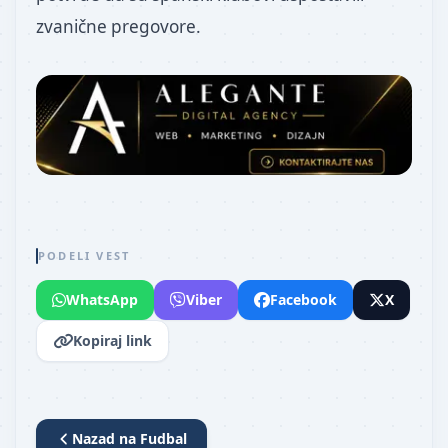
zvanične pregovore.
PODELI VEST
WhatsApp
Viber
Facebook
X
Kopiraj link
Nazad na
Fudbal