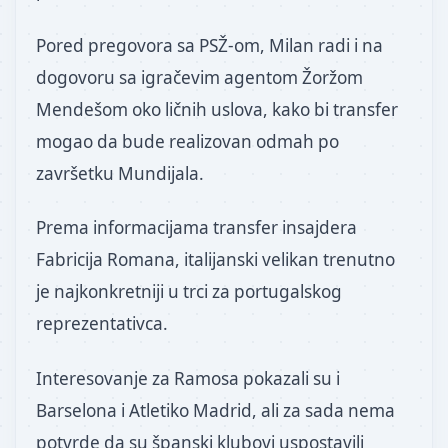
Pored pregovora sa PSŽ-om, Milan radi i na
dogovoru sa igračevim agentom Žoržom
Mendešom oko ličnih uslova, kako bi transfer
mogao da bude realizovan odmah po
završetku Mundijala.
Prema informacijama transfer insajdera
Fabricija Romana, italijanski velikan trenutno
je najkonkretniji u trci za portugalskog
reprezentativca.
Interesovanje za Ramosa pokazali su i
Barselona i Atletiko Madrid, ali za sada nema
potvrde da su španski klubovi uspostavili