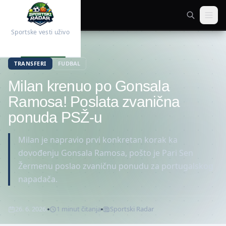
Sportske vesti uživo
Početna
Fudbal
TRANSFERI
FUDBAL
Milan krenuo po Gonsala
Ramosa! Poslata zvanična
ponuda PSŽ-u
Milan je napravio prvi konkretan korak ka
dovođenju Gonsala Ramosa, pošto je Pari Sen
Žermenu poslao zvaničnu ponudu za portugalskog
napadača.
26. 6. 2026.
1
minut
čitanja
Sportski Radar