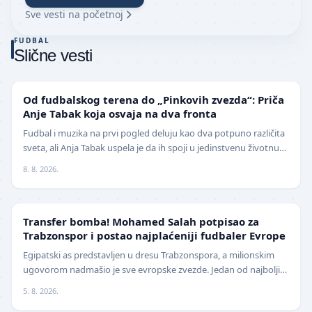
Sve vesti na početnoj
FUDBAL
Slične vesti
NIŽE LIGE
Od fudbalskog terena do „Pinkovih zvezda“: Priča
Anje Tabak koja osvaja na dva fronta
Fudbal i muzika na prvi pogled deluju kao dva potpuno različita
sveta, ali Anja Tabak uspela je da ih spoji u jedinstvenu životnu
priču. Fudbalerka ŽFK Fruška G…
8. 8. 2026.
TRANSFERI
Transfer bomba! Mohamed Salah potpisao za
Trabzonspor i postao najplaćeniji fudbaler Evrope
Egipatski as predstavljen u dresu Trabzonspora, a milionskim
ugovorom nadmašio je sve evropske zvezde. Jedan od najboljih
fudbalera današnjice, Mohamed Salah, z…
5. 8. 2026.