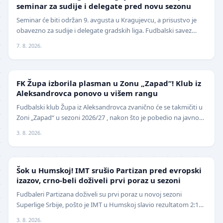
seminar za sudije i delegate pred novu sezonu
Seminar će biti održan 9. avgusta u Kragujevcu, a prisustvo je
obavezno za sudije i delegate gradskih liga. Fudbalski savez
grada Kragujevca objavio je da će pr…
7. 8. 2026.
NIŽE LIGE
FK Župa izborila plasman u Zonu „Zapad“! Klub iz
Aleksandrovca ponovo u višem rangu
Fudbalski klub Župa iz Aleksandrovca zvanično će se takmičiti u
Zoni „Zapad“ u sezoni 2026/27 , nakon što je pobedio na javnom
pozivu za popunu upražnjenog mest…
3. 8. 2026.
SUPERLIGA
Šok u Humskoj! IMT srušio Partizan pred evropski
izazov, crno-beli doživeli prvi poraz u sezoni
Fudbaleri Partizana doživeli su prvi poraz u novoj sezoni
Superlige Srbije, pošto je IMT u Humskoj slavio rezultatom 2:1
(0:0) u meču trećeg kola. Crno-beli su…
3. 8. 2026.