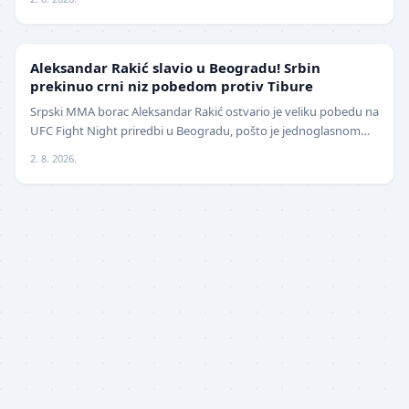
UFC
Aleksandar Rakić slavio u Beogradu! Srbin
prekinuo crni niz pobedom protiv Tibure
Srpski MMA borac Aleksandar Rakić ostvario je veliku pobedu na
UFC Fight Night priredbi u Beogradu, pošto je jednoglasnom
odlukom sudija savladao iskusnog Polja…
2. 8. 2026.