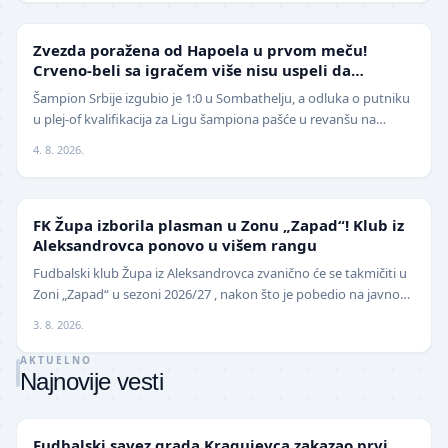
LIGA ŠAMPIONA
Zvezda poražena od Hapoela u prvom meču!
Crveno-beli sa igračem više nisu uspeli da
izbegnu poraz
Šampion Srbije izgubio je 1:0 u Sombathelju, a odluka o putniku
u plej-of kvalifikacija za Ligu šampiona pašće u revanšu na
stadionu "Rajko Mitić". Fudbaleri Cr…
4. 8. 2026.
NIŽE LIGE
FK Župa izborila plasman u Zonu „Zapad“! Klub iz
Aleksandrovca ponovo u višem rangu
Fudbalski klub Župa iz Aleksandrovca zvanično će se takmičiti u
Zoni „Zapad“ u sezoni 2026/27 , nakon što je pobedio na javnom
pozivu za popunu upražnjenog mest…
3. 8. 2026.
AKTUELNO
Najnovije vesti
LOKAL
Fudbalski savez grada Kragujevca zakazao prvi