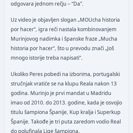
odgovara jednom rečju – “Da”.
Uz video je objavljen slogan „MOUcha historia
por hacer“, igra reči nastala kombinovanjem
Murinjovog nadimka i španske fraze „Mucha
historia por hacer“, što u prevodu znači „Još
mnogo istorije treba napisati“.
Ukoliko Peres pobedi na izborima, portugalski
stručnjak vratiće se na klupu Reala nakon 13
godina. Murinjo je prvi mandat u Madridu
imao od 2010. do 2013. godine, kada je osvojio
titulu šampiona Španije, Kup kralja i Superkup
Španije. Takođe je tri puta zaredom vodio Real
do polufinala Lige šampiona.