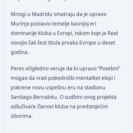
Mnogi u Madridu smatraju da je upravo
Murinjo postavio temelje kasnijoj eri
dominacije kluba u Evropi, tokom koje je Real
osvojio čak šest titula prvaka Evrope u deset
godina.
Peres očigledno veruje da bi upravo “Posebni”
mogao da vrati pobednički mentalitet ekipi i
pokrene novu uspešnu eru na stadionu
Santiago Bernabéu. O sudbini ovog projekta
odlučivaće članovi kluba na predstojećim
izborima.