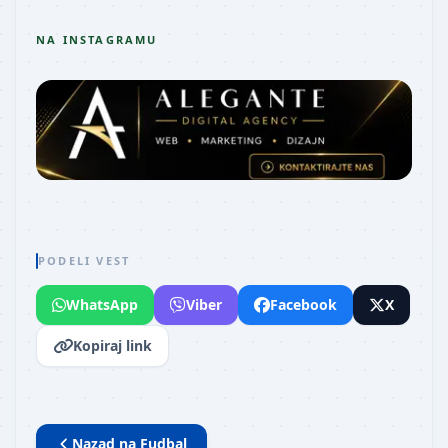
NA INSTAGRAMU
PODELI VEST
WhatsApp
Viber
Facebook
X
Kopiraj link
Nazad na
Fudbal