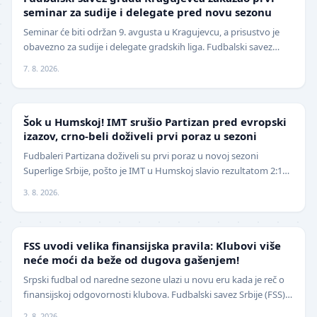
seminar za sudije i delegate pred novu sezonu
Seminar će biti održan 9. avgusta u Kragujevcu, a prisustvo je
obavezno za sudije i delegate gradskih liga. Fudbalski savez
grada Kragujevca objavio je da će pr…
7. 8. 2026.
SUPERLIGA
Šok u Humskoj! IMT srušio Partizan pred evropski
izazov, crno-beli doživeli prvi poraz u sezoni
Fudbaleri Partizana doživeli su prvi poraz u novoj sezoni
Superlige Srbije, pošto je IMT u Humskoj slavio rezultatom 2:1
(0:0) u meču trećeg kola. Crno-beli su…
3. 8. 2026.
FUDBAL
FSS uvodi velika finansijska pravila: Klubovi više
neće moći da beže od dugova gašenjem!
Srpski fudbal od naredne sezone ulazi u novu eru kada je reč o
finansijskoj odgovornosti klubova. Fudbalski savez Srbije (FSS)
usvojio je značajne izmene pravil…
2. 8. 2026.