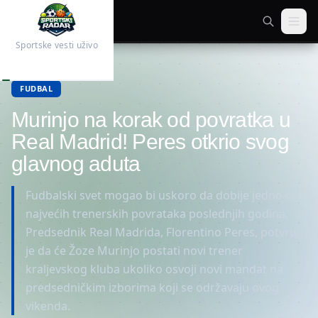
Sportske vesti uživo
Početna
Fudbal
FUDBAL
Murinjo na korak od povratka u
Real Madrid! Peres otkrio svog
glavnog aduta
Fudbalski svet mogao bi uskoro da dobije jedno od
najvećih trenerskih povrataka poslednjih godina.
Predsednik Real Madrida, Florentino Peres, potvrdio
je da će Žoze Murinjo postati novi trener
kraljevskog kluba ukoliko osvoji novi mandat na
predsedničkim izborima koji se održavaju ovog
vikenda.