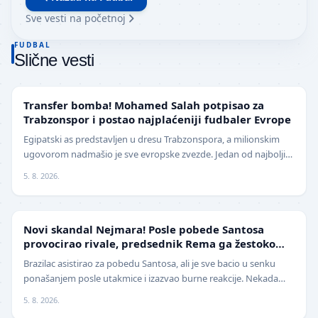
Sve vesti na početnoj
FUDBAL
Slične vesti
TRANSFERI
Transfer bomba! Mohamed Salah potpisao za
Trabzonspor i postao najplaćeniji fudbaler Evrope
Egipatski as predstavljen u dresu Trabzonspora, a milionskim
ugovorom nadmašio je sve evropske zvezde. Jedan od najboljih
fudbalera današnjice, Mohamed Salah, z…
5. 8. 2026.
FUDBAL
Novi skandal Nejmara! Posle pobede Santosa
provocirao rivale, predsednik Rema ga žestoko
isprozivao: "Bitanga i klovn!" (VIDEO)
Brazilac asistirao za pobedu Santosa, ali je sve bacio u senku
ponašanjem posle utakmice i izazvao burne reakcije. Nekada
jedan od najboljih fudbalera sveta, Ne…
5. 8. 2026.