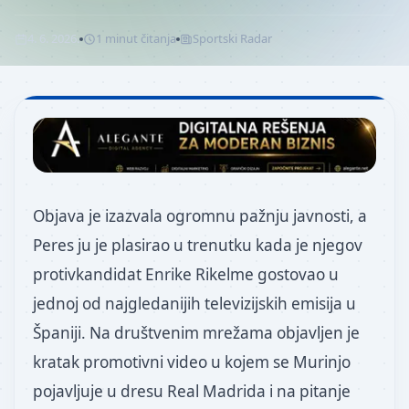
4. 6. 2026.
1
minut
čitanja
Sportski Radar
Objava je izazvala ogromnu pažnju javnosti, a
Peres ju je plasirao u trenutku kada je njegov
protivkandidat Enrike Rikelme gostovao u
jednoj od najgledanijih televizijskih emisija u
Španiji. Na društvenim mrežama objavljen je
kratak promotivni video u kojem se Murinjo
pojavljuje u dresu Real Madrida i na pitanje