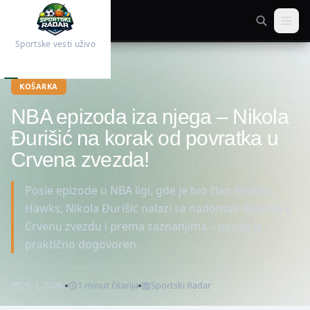
Sportske vesti uživo
Početna
Košarka
KOŠARKA
NBA epizoda iza njega – Nikola
Đurišić na korak od povratka u
Crvena zvezda!
Posle epizode u NBA ligi, gde je bio član Atlanta
Hawks, Nikola Đurišić nalazi se nadomak dolaska u
Crvenu zvezdu i prema saznanjima – posao je
praktično dogovoren.
25. 2. 2026.
1
minut
čitanja
Sportski Radar