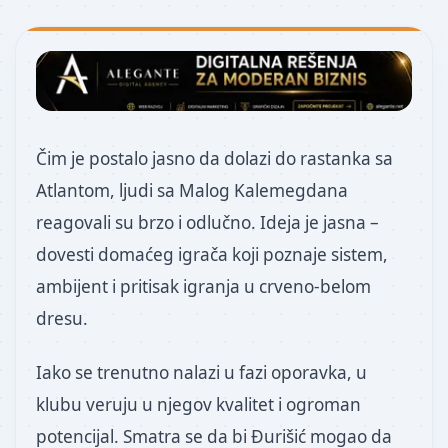
Čim je postalo jasno da dolazi do rastanka sa
Atlantom, ljudi sa Malog Kalemegdana
reagovali su brzo i odlučno. Ideja je jasna –
dovesti domaćeg igrača koji poznaje sistem,
ambijent i pritisak igranja u crveno-belom
dresu.
Iako se trenutno nalazi u fazi oporavka, u
klubu veruju u njegov kvalitet i ogroman
potencijal. Smatra se da bi Đurišić mogao da