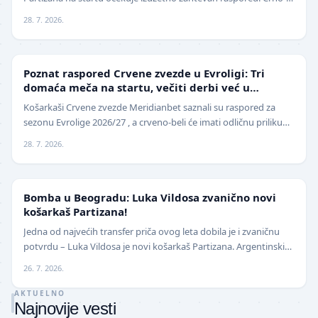
beli sezonu otvaraju 25. septembra p…
28. 7. 2026.
EVROLIGA
Poznat raspored Crvene zvezde u Evroligi: Tri
domaća meča na startu, večiti derbi već u
oktobru
Košarkaši Crvene zvezde Meridianbet saznali su raspored za
sezonu Evrolige 2026/27 , a crveno-beli će imati odličnu priliku
da sezonu otvore na najbolji mogući…
28. 7. 2026.
KOŠARKA
Bomba u Beogradu: Luka Vildosa zvanično novi
košarkaš Partizana!
Jedna od najvećih transfer priča ovog leta dobila je i zvaničnu
potvrdu – Luka Vildosa je novi košarkaš Partizana. Argentinski
reprezentativac i bivši plejmejke…
26. 7. 2026.
AKTUELNO
Najnovije vesti