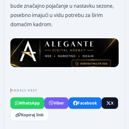
bude značajno pojačanje u nastavku sezone,
posebno imajući u vidu potrebu za širim
domaćim kadrom.
PODELI VEST
WhatsApp
Viber
Facebook
X
Kopiraj link