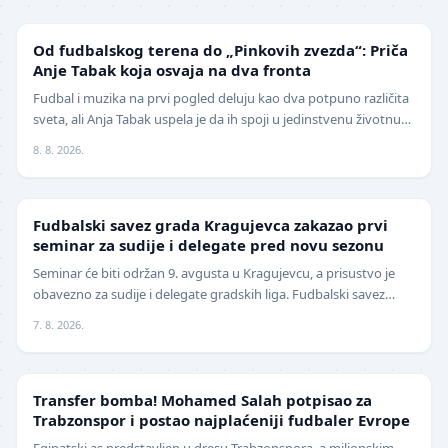
NIŽE LIGE
Od fudbalskog terena do „Pinkovih zvezda“: Priča
Anje Tabak koja osvaja na dva fronta
Fudbal i muzika na prvi pogled deluju kao dva potpuno različita
sveta, ali Anja Tabak uspela je da ih spoji u jedinstvenu životnu
priču. Fudbalerka ŽFK Fruška G…
8. 8. 2026.
LOKAL
Fudbalski savez grada Kragujevca zakazao prvi
seminar za sudije i delegate pred novu sezonu
Seminar će biti održan 9. avgusta u Kragujevcu, a prisustvo je
obavezno za sudije i delegate gradskih liga. Fudbalski savez
grada Kragujevca objavio je da će pr…
7. 8. 2026.
TRANSFERI
Transfer bomba! Mohamed Salah potpisao za
Trabzonspor i postao najplaćeniji fudbaler Evrope