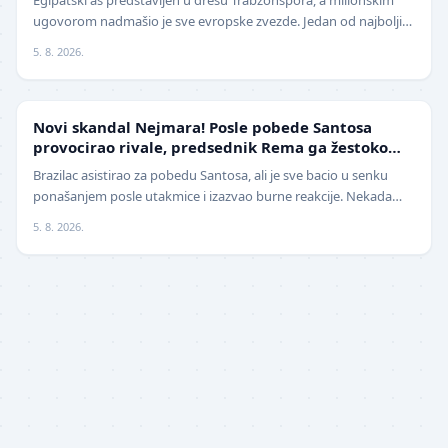
Egipatski as predstavljen u dresu Trabzonspora, a milionskim
ugovorom nadmašio je sve evropske zvezde. Jedan od najboljih
fudbalera današnjice, Mohamed Salah, z…
5. 8. 2026.
FUDBAL
Novi skandal Nejmara! Posle pobede Santosa
provocirao rivale, predsednik Rema ga žestoko
isprozivao: "Bitanga i klovn!" (VIDEO)
Brazilac asistirao za pobedu Santosa, ali je sve bacio u senku
ponašanjem posle utakmice i izazvao burne reakcije. Nekada
jedan od najboljih fudbalera sveta, Ne…
5. 8. 2026.