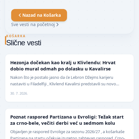
Nazad na
Košarka
Sve vesti na početnoj
KOŠARKA
Slične vesti
NBA
Hezonja dočekan kao kralj u Klivlendu: Hrvat
dobio mural odmah po dolasku u Kavalirse
Nakon što je postalo jasno da će Lebron Džejms karijeru
nastaviti u Filadelfiji , Klivlend Kavalirsi predstavili su novo
pojačanje na spoljnim pozicijama. Hrvat…
30. 7. 2026.
EVROLIGA
Poznat raspored Partizana u Evroligi: Težak start
za crno-bele, večiti derbi već u sedmom kolu
Objavljen je raspored Evrolige za sezonu 2026/27 , a košarkaše
Partizana na startu očekuje izuzetno zahtevan raspored. Crno-