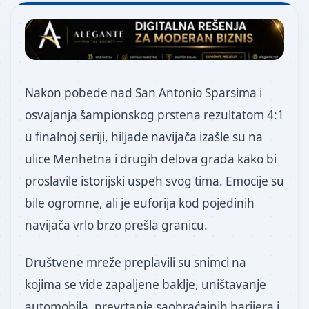
Nakon pobede nad San Antonio Sparsima i
osvajanja šampionskog prstena rezultatom 4:1
u finalnoj seriji, hiljade navijača izašle su na
ulice Menhetna i drugih delova grada kako bi
proslavile istorijski uspeh svog tima. Emocije su
bile ogromne, ali je euforija kod pojedinih
navijača vrlo brzo prešla granicu.
Društvene mreže preplavili su snimci na
kojima se vide zapaljene baklje, uništavanje
automobila, prevrtanje saobraćajnih barijera i