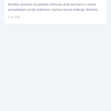
isprozivao: "Bitanga i klovn!" (VIDEO)
Brazilac asistirao za pobedu Santosa, ali je sve bacio u senku
ponašanjem posle utakmice i izazvao burne reakcije. Nekada
jedan od najboljih fudbalera sveta, Ne…
5. 8. 2026.