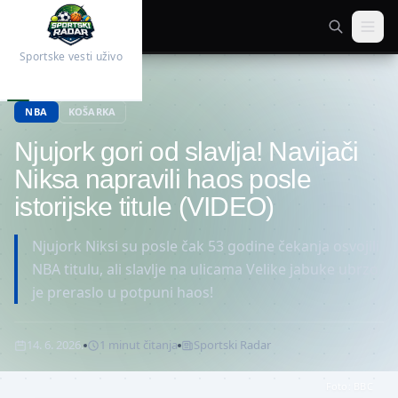
Sportske vesti uživo
Početna
Košarka
NBA
KOŠARKA
Njujork gori od slavlja! Navijači
Niksa napravili haos posle
istorijske titule (VIDEO)
Njujork Niksi su posle čak 53 godine čekanja osvojili
NBA titulu, ali slavlje na ulicama Velike jabuke ubrzo
je preraslo u potpuni haos!
14. 6. 2026.
1
minut
čitanja
Sportski Radar
Foto:
BBC