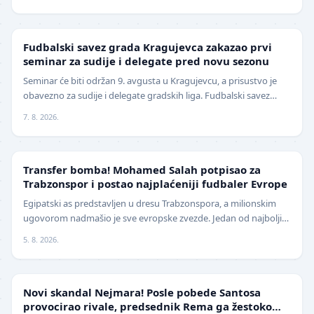
LOKAL
Fudbalski savez grada Kragujevca zakazao prvi
seminar za sudije i delegate pred novu sezonu
Seminar će biti održan 9. avgusta u Kragujevcu, a prisustvo je
obavezno za sudije i delegate gradskih liga. Fudbalski savez
grada Kragujevca objavio je da će pr…
7. 8. 2026.
TRANSFERI
Transfer bomba! Mohamed Salah potpisao za
Trabzonspor i postao najplaćeniji fudbaler Evrope
Egipatski as predstavljen u dresu Trabzonspora, a milionskim
ugovorom nadmašio je sve evropske zvezde. Jedan od najboljih
fudbalera današnjice, Mohamed Salah, z…
5. 8. 2026.
FUDBAL
Novi skandal Nejmara! Posle pobede Santosa
provocirao rivale, predsednik Rema ga žestoko