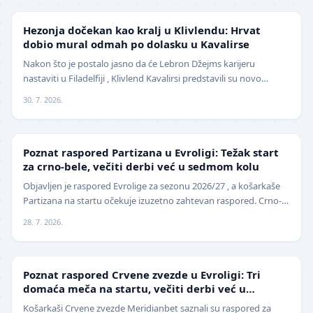
NBA
Hezonja dočekan kao kralj u Klivlendu: Hrvat
dobio mural odmah po dolasku u Kavalirse
Nakon što je postalo jasno da će Lebron Džejms karijeru
nastaviti u Filadelfiji , Klivlend Kavalirsi predstavili su novo
pojačanje na spoljnim pozicijama. Hrvat…
30. 7. 2026.
EVROLIGA
Poznat raspored Partizana u Evroligi: Težak start
za crno-bele, večiti derbi već u sedmom kolu
Objavljen je raspored Evrolige za sezonu 2026/27 , a košarkaše
Partizana na startu očekuje izuzetno zahtevan raspored. Crno-
beli sezonu otvaraju 25. septembra p…
28. 7. 2026.
EVROLIGA
Poznat raspored Crvene zvezde u Evroligi: Tri
domaća meča na startu, večiti derbi već u
oktobru
Košarkaši Crvene zvezde Meridianbet saznali su raspored za