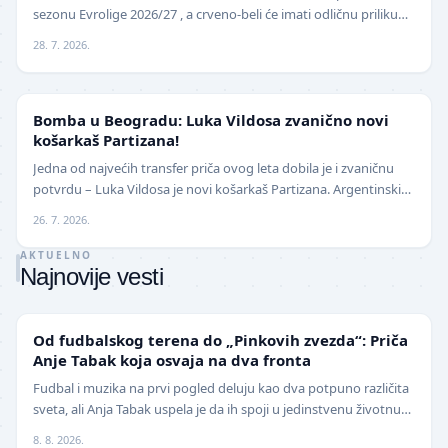
sezonu Evrolige 2026/27 , a crveno-beli će imati odličnu priliku
da sezonu otvore na najbolji mogući…
28. 7. 2026.
KOŠARKA
Bomba u Beogradu: Luka Vildosa zvanično novi
košarkaš Partizana!
Jedna od najvećih transfer priča ovog leta dobila je i zvaničnu
potvrdu – Luka Vildosa je novi košarkaš Partizana. Argentinski
reprezentativac i bivši plejmejke…
26. 7. 2026.
AKTUELNO
Najnovije vesti
NIŽE LIGE
Od fudbalskog terena do „Pinkovih zvezda“: Priča
Anje Tabak koja osvaja na dva fronta
Fudbal i muzika na prvi pogled deluju kao dva potpuno različita
sveta, ali Anja Tabak uspela je da ih spoji u jedinstvenu životnu
priču. Fudbalerka ŽFK Fruška G…
8. 8. 2026.