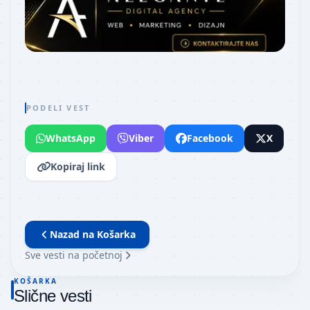
PODELI VEST
WhatsApp
Viber
Facebook
X
Kopiraj link
Nazad na
Košarka
Sve vesti na početnoj
KOŠARKA
Slične vesti