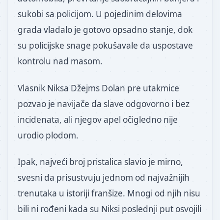
sukobi sa policijom. U pojedinim delovima
grada vladalo je gotovo opsadno stanje, dok
su policijske snage pokušavale da uspostave
kontrolu nad masom.
Vlasnik Niksa Džejms Dolan pre utakmice
pozvao je navijače da slave odgovorno i bez
incidenata, ali njegov apel očigledno nije
urodio plodom.
Ipak, najveći broj pristalica slavio je mirno,
svesni da prisustvuju jednom od najvažnijih
trenutaka u istoriji franšize. Mnogi od njih nisu
bili ni rođeni kada su Niksi poslednji put osvojili