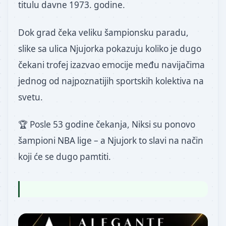
titulu davne 1973. godine.
Dok grad čeka veliku šampionsku paradu,
slike sa ulica Njujorka pokazuju koliko je dugo
čekani trofej izazvao emocije među navijačima
jednog od najpoznatijih sportskih kolektiva na
svetu.
🏆 Posle 53 godine čekanja, Niksi su ponovo
šampioni NBA lige – a Njujork to slavi na način
koji će se dugo pamtiti.