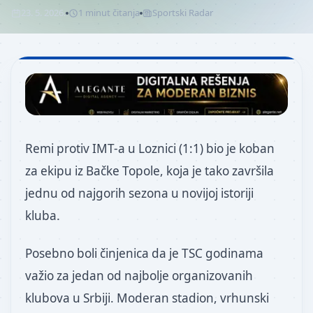
23. 5. 2026.
1
minut
čitanja
Sportski Radar
Remi protiv IMT-a u Loznici (1:1) bio je koban
za ekipu iz Bačke Topole, koja je tako završila
jednu od najgorih sezona u novijoj istoriji
kluba.
Posebno boli činjenica da je TSC godinama
važio za jedan od najbolje organizovanih
klubova u Srbiji. Moderan stadion, vrhunski