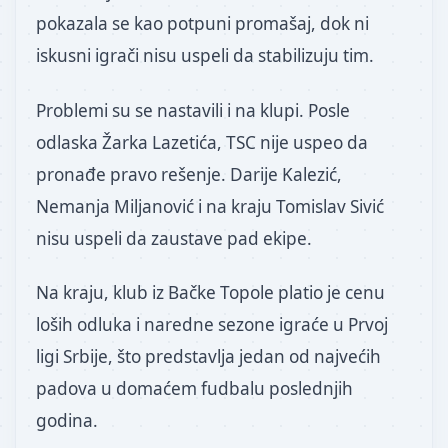
pokazala se kao potpuni promašaj, dok ni
iskusni igrači nisu uspeli da stabilizuju tim.
Problemi su se nastavili i na klupi. Posle
odlaska Žarka Lazetića, TSC nije uspeo da
pronađe pravo rešenje. Darije Kalezić,
Nemanja Miljanović i na kraju Tomislav Sivić
nisu uspeli da zaustave pad ekipe.
Na kraju, klub iz Bačke Topole platio je cenu
loših odluka i naredne sezone igraće u Prvoj
ligi Srbije, što predstavlja jedan od najvećih
padova u domaćem fudbalu poslednjih
godina.