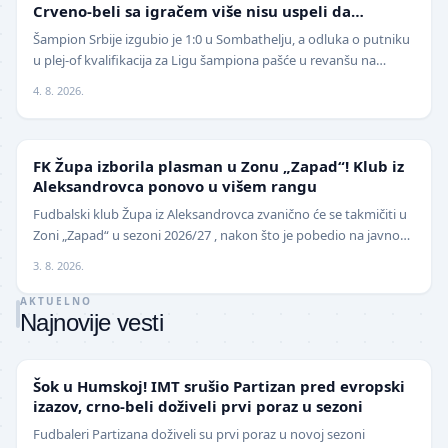
Crveno-beli sa igračem više nisu uspeli da
izbegnu poraz
Šampion Srbije izgubio je 1:0 u Sombathelju, a odluka o putniku
u plej-of kvalifikacija za Ligu šampiona pašće u revanšu na
stadionu "Rajko Mitić". Fudbaleri Cr…
4. 8. 2026.
NIŽE LIGE
FK Župa izborila plasman u Zonu „Zapad“! Klub iz
Aleksandrovca ponovo u višem rangu
Fudbalski klub Župa iz Aleksandrovca zvanično će se takmičiti u
Zoni „Zapad“ u sezoni 2026/27 , nakon što je pobedio na javnom
pozivu za popunu upražnjenog mest…
3. 8. 2026.
AKTUELNO
Najnovije vesti
SUPERLIGA
Šok u Humskoj! IMT srušio Partizan pred evropski
izazov, crno-beli doživeli prvi poraz u sezoni
Fudbaleri Partizana doživeli su prvi poraz u novoj sezoni