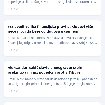
Superlige Srbije, pošto je IMT u Humskoj slavio rezultatom 2:1
(0:0) u meču trećeg kola. Crno-beli su…
3. 8. 2026.
FUDBAL
FSS uvodi velika finansijska pravila: Klubovi više
neće moći da beže od dugova gašenjem!
Srpski fudbal od naredne sezone ulazi u novu eru kada je reč o
finansijskoj odgovornosti klubova. Fudbalski savez Srbije (FSS)
usvojio je značajne izmene pravil…
2. 8. 2026.
UFC
Aleksandar Rakić slavio u Beogradu! Srbin
prekinuo crni niz pobedom protiv Tibure
Srpski MMA borac Aleksandar Rakić ostvario je veliku pobedu na
UFC Fight Night priredbi u Beogradu, pošto je jednoglasnom
odlukom sudija savladao iskusnog Polja…
2. 8. 2026.