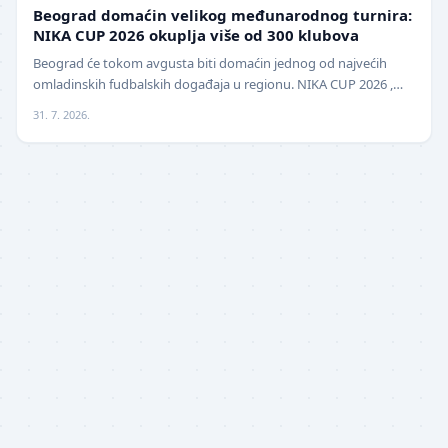
LOKAL
Beograd domaćin velikog međunarodnog turnira:
NIKA CUP 2026 okuplja više od 300 klubova
Beograd će tokom avgusta biti domaćin jednog od najvećih
omladinskih fudbalskih događaja u regionu. NIKA CUP 2026 ,
međunarodni turnir za mlade fudbalere, održa…
31. 7. 2026.