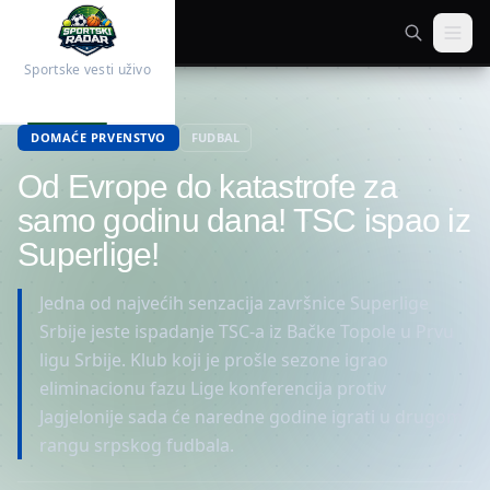
Sportske vesti uživo
Početna
Fudbal
DOMAĆE PRVENSTVO
FUDBAL
Od Evrope do katastrofe za
samo godinu dana! TSC ispao iz
Superlige!
Jedna od najvećih senzacija završnice Superlige
Srbije jeste ispadanje TSC-a iz Bačke Topole u Prvu
ligu Srbije. Klub koji je prošle sezone igrao
eliminacionu fazu Lige konferencija protiv
Jagjelonije sada će naredne godine igrati u drugom
rangu srpskog fudbala.