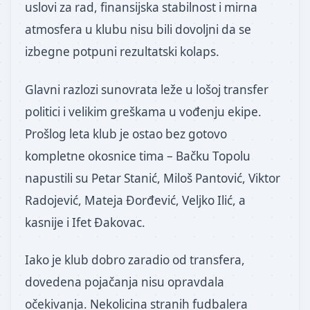
uslovi za rad, finansijska stabilnost i mirna
atmosfera u klubu nisu bili dovoljni da se
izbegne potpuni rezultatski kolaps.
Glavni razlozi sunovrata leže u lošoj transfer
politici i velikim greškama u vođenju ekipe.
Prošlog leta klub je ostao bez gotovo
kompletne okosnice tima – Bačku Topolu
napustili su Petar Stanić, Miloš Pantović, Viktor
Radojević, Mateja Đorđević, Veljko Ilić, a
kasnije i Ifet Đakovac.
Iako je klub dobro zaradio od transfera,
dovedena pojačanja nisu opravdala
očekivanja. Nekolicina stranih fudbalera