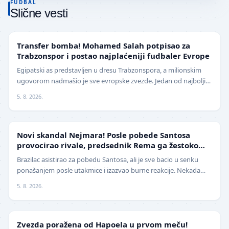
FUDBAL
Slične vesti
TRANSFERI
Transfer bomba! Mohamed Salah potpisao za
Trabzonspor i postao najplaćeniji fudbaler Evrope
Egipatski as predstavljen u dresu Trabzonspora, a milionskim
ugovorom nadmašio je sve evropske zvezde. Jedan od najboljih
fudbalera današnjice, Mohamed Salah, z…
5. 8. 2026.
FUDBAL
Novi skandal Nejmara! Posle pobede Santosa
provocirao rivale, predsednik Rema ga žestoko
isprozivao: "Bitanga i klovn!" (VIDEO)
Brazilac asistirao za pobedu Santosa, ali je sve bacio u senku
ponašanjem posle utakmice i izazvao burne reakcije. Nekada
jedan od najboljih fudbalera sveta, Ne…
5. 8. 2026.
LIGA ŠAMPIONA
Zvezda poražena od Hapoela u prvom meču!