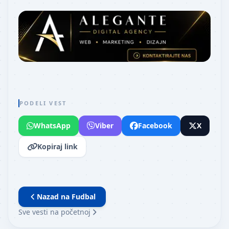
PODELI VEST
WhatsApp
Viber
Facebook
X
Kopiraj link
Nazad na
Fudbal
Sve vesti na početnoj