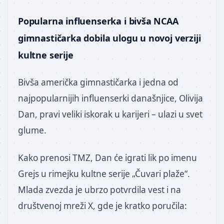
Popularna influenserka i bivša NCAA
gimnastičarka dobila ulogu u novoj verziji
kultne serije
Bivša američka gimnastičarka i jedna od
najpopularnijih influenserki današnjice, Olivija
Dan, pravi veliki iskorak u karijeri – ulazi u svet
glume.
Kako prenosi TMZ, Dan će igrati lik po imenu
Grejs u rimejku kultne serije „Čuvari plaže“.
Mlada zvezda je ubrzo potvrdila vest i na
društvenoj mreži X, gde je kratko poručila: