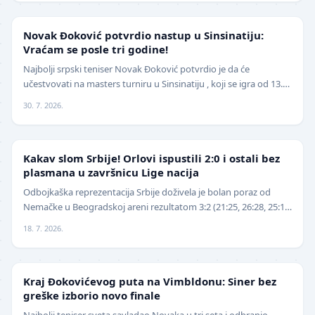
TENIS
Novak Đoković potvrdio nastup u Sinsinatiju:
Vraćam se posle tri godine!
Najbolji srpski teniser Novak Đoković potvrdio je da će
učestvovati na masters turniru u Sinsinatiju , koji se igra od 13.
avgusta . Đoković je vest saopštio pu…
30. 7. 2026.
ODBOJKA
Kakav slom Srbije! Orlovi ispustili 2:0 i ostali bez
plasmana u završnicu Lige nacija
Odbojkaška reprezentacija Srbije doživela je bolan poraz od
Nemačke u Beogradskoj areni rezultatom 3:2 (21:25, 26:28, 25:16,
25:18, 15:13), nakon što je imala v…
18. 7. 2026.
TENIS
Kraj Đokovićevog puta na Vimbldonu: Siner bez
greške izborio novo finale
Najbolji teniser sveta savladao Novaka u tri seta i odbranio