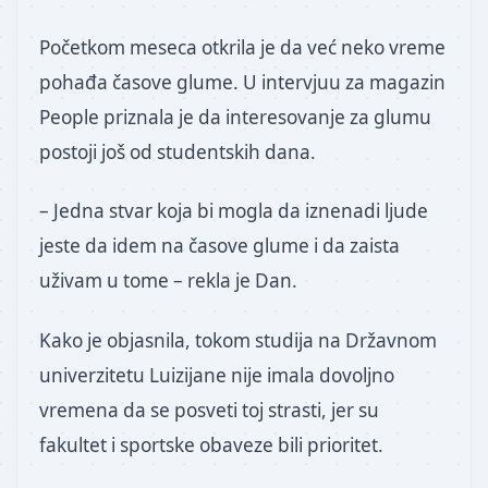
Početkom meseca otkrila je da već neko vreme
pohađa časove glume. U intervjuu za magazin
People priznala je da interesovanje za glumu
postoji još od studentskih dana.
– Jedna stvar koja bi mogla da iznenadi ljude
jeste da idem na časove glume i da zaista
uživam u tome – rekla je Dan.
Kako je objasnila, tokom studija na Državnom
univerzitetu Luizijane nije imala dovoljno
vremena da se posveti toj strasti, jer su
fakultet i sportske obaveze bili prioritet.