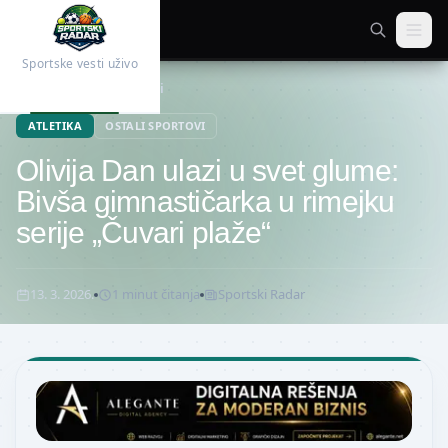
Sportske vesti uživo
Početna
Ostali sportovi
ATLETIKA
OSTALI SPORTOVI
Olivija Dan ulazi u svet glume:
Bivša gimnastičarka u rimejku
serije „Čuvari plaže“
13. 3. 2026.
1
minut
čitanja
Sportski Radar