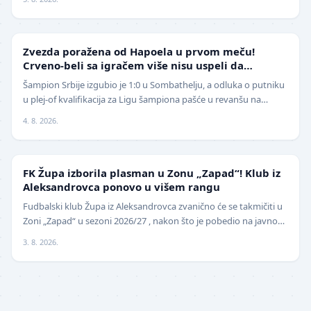
LIGA ŠAMPIONA
Zvezda poražena od Hapoela u prvom meču!
Crveno-beli sa igračem više nisu uspeli da
izbegnu poraz
Šampion Srbije izgubio je 1:0 u Sombathelju, a odluka o putniku
u plej-of kvalifikacija za Ligu šampiona pašće u revanšu na
stadionu "Rajko Mitić". Fudbaleri Cr…
4. 8. 2026.
NIŽE LIGE
FK Župa izborila plasman u Zonu „Zapad“! Klub iz
Aleksandrovca ponovo u višem rangu
Fudbalski klub Župa iz Aleksandrovca zvanično će se takmičiti u
Zoni „Zapad“ u sezoni 2026/27 , nakon što je pobedio na javnom
pozivu za popunu upražnjenog mest…
3. 8. 2026.