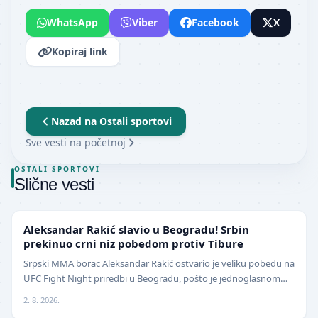
WhatsApp
Viber
Facebook
X
Kopiraj link
Nazad na
Ostali sportovi
Sve vesti na početnoj
OSTALI SPORTOVI
Slične vesti
UFC
Aleksandar Rakić slavio u Beogradu! Srbin
prekinuo crni niz pobedom protiv Tibure
Srpski MMA borac Aleksandar Rakić ostvario je veliku pobedu na
UFC Fight Night priredbi u Beogradu, pošto je jednoglasnom
odlukom sudija savladao iskusnog Polja…
2. 8. 2026.