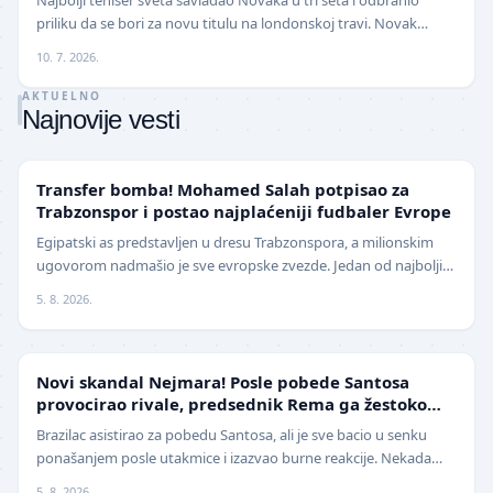
priliku da se bori za novu titulu na londonskoj travi. Novak
Đoković završio je ovogodišnje učešće…
10. 7. 2026.
AKTUELNO
Najnovije vesti
TRANSFERI
Transfer bomba! Mohamed Salah potpisao za
Trabzonspor i postao najplaćeniji fudbaler Evrope
Egipatski as predstavljen u dresu Trabzonspora, a milionskim
ugovorom nadmašio je sve evropske zvezde. Jedan od najboljih
fudbalera današnjice, Mohamed Salah, z…
5. 8. 2026.
FUDBAL
Novi skandal Nejmara! Posle pobede Santosa
provocirao rivale, predsednik Rema ga žestoko
isprozivao: "Bitanga i klovn!" (VIDEO)
Brazilac asistirao za pobedu Santosa, ali je sve bacio u senku
ponašanjem posle utakmice i izazvao burne reakcije. Nekada
jedan od najboljih fudbalera sveta, Ne…
5. 8. 2026.