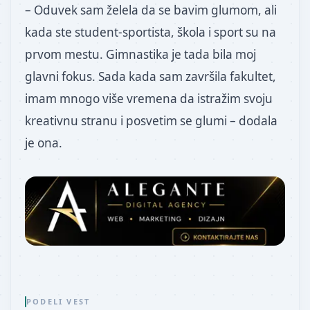
– Oduvek sam želela da se bavim glumom, ali
kada ste student-sportista, škola i sport su na
prvom mestu. Gimnastika je tada bila moj
glavni fokus. Sada kada sam završila fakultet,
imam mnogo više vremena da istražim svoju
kreativnu stranu i posvetim se glumi – dodala
je ona.
PODELI VEST