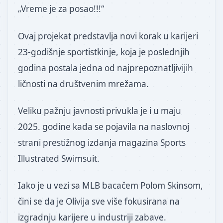
„Vreme je za posao!!!“
Ovaj projekat predstavlja novi korak u karijeri
23-godišnje sportistkinje, koja je poslednjih
godina postala jedna od najprepoznatljivijih
ličnosti na društvenim mrežama.
Veliku pažnju javnosti privukla je i u maju
2025. godine kada se pojavila na naslovnoj
strani prestižnog izdanja magazina Sports
Illustrated Swimsuit.
Iako je u vezi sa MLB bacačem Polom Skinsom,
čini se da je Olivija sve više fokusirana na
izgradnju karijere u industriji zabave.