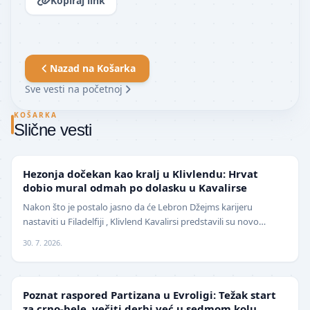
Kopiraj link
Nazad na
Košarka
Sve vesti na početnoj
KOŠARKA
Slične vesti
NBA
Hezonja dočekan kao kralj u Klivlendu: Hrvat
dobio mural odmah po dolasku u Kavalirse
Nakon što je postalo jasno da će Lebron Džejms karijeru
nastaviti u Filadelfiji , Klivlend Kavalirsi predstavili su novo
pojačanje na spoljnim pozicijama. Hrvat…
30. 7. 2026.
EVROLIGA
Poznat raspored Partizana u Evroligi: Težak start
za crno-bele, večiti derbi već u sedmom kolu