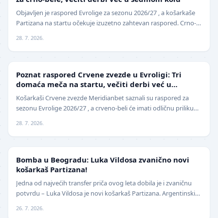
Objavljen je raspored Evrolige za sezonu 2026/27 , a košarkaše
Partizana na startu očekuje izuzetno zahtevan raspored. Crno-
beli sezonu otvaraju 25. septembra p…
28. 7. 2026.
EVROLIGA
Poznat raspored Crvene zvezde u Evroligi: Tri
domaća meča na startu, večiti derbi već u
oktobru
Košarkaši Crvene zvezde Meridianbet saznali su raspored za
sezonu Evrolige 2026/27 , a crveno-beli će imati odličnu priliku
da sezonu otvore na najbolji mogući…
28. 7. 2026.
KOŠARKA
Bomba u Beogradu: Luka Vildosa zvanično novi
košarkaš Partizana!
Jedna od najvećih transfer priča ovog leta dobila je i zvaničnu
potvrdu – Luka Vildosa je novi košarkaš Partizana. Argentinski
reprezentativac i bivši plejmejke…
26. 7. 2026.