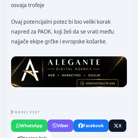
osvaja trofeje
Ovaj potencijalni potez bi bio veliki korak
napred za PAOK, koji želi da se vrati među
najjače ekipe grčke i evropske košarke.
PODELI VEST
WhatsApp
Viber
Facebook
X