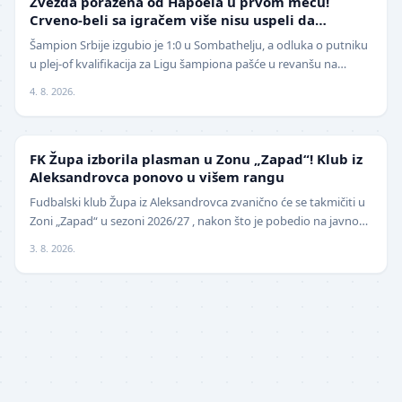
Zvezda poražena od Hapoela u prvom meču!
Crveno-beli sa igračem više nisu uspeli da
izbegnu poraz
Šampion Srbije izgubio je 1:0 u Sombathelju, a odluka o putniku
u plej-of kvalifikacija za Ligu šampiona pašće u revanšu na
stadionu "Rajko Mitić". Fudbaleri Cr…
4. 8. 2026.
NIŽE LIGE
FK Župa izborila plasman u Zonu „Zapad“! Klub iz
Aleksandrovca ponovo u višem rangu
Fudbalski klub Župa iz Aleksandrovca zvanično će se takmičiti u
Zoni „Zapad“ u sezoni 2026/27 , nakon što je pobedio na javnom
pozivu za popunu upražnjenog mest…
3. 8. 2026.