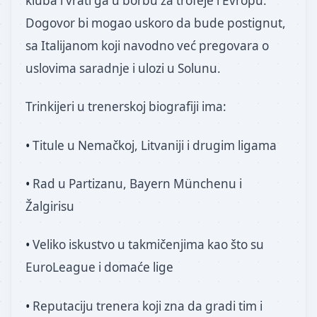
kluba i vrati ga u borbu za trofeje i Evropu.
Dogovor bi mogao uskoro da bude postignut,
sa Italijanom koji navodno već pregovara o
uslovima saradnje i ulozi u Solunu.
Trinkijeri u trenerskoj biografiji ima:
•
Titule u Nemačkoj, Litvaniji i drugim ligama
•
Rad u Partizanu, Bayern Münchenu i
Žalgirisu
•
Veliko iskustvo u takmičenjima kao što su
EuroLeague i domaće lige
•
Reputaciju trenera koji zna da gradi tim i