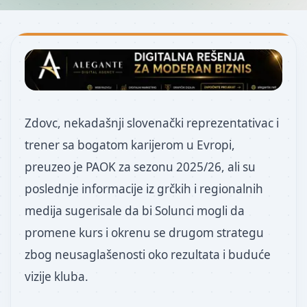
Zdovc, nekadašnji slovenački reprezentativac i
trener sa bogatom karijerom u Evropi,
preuzeo je PAOK za sezonu 2025/26, ali su
poslednje informacije iz grčkih i regionalnih
medija sugerisale da bi Solunci mogli da
promene kurs i okrenu se drugom strategu
zbog neusaglašenosti oko rezultata i buduće
vizije kluba.