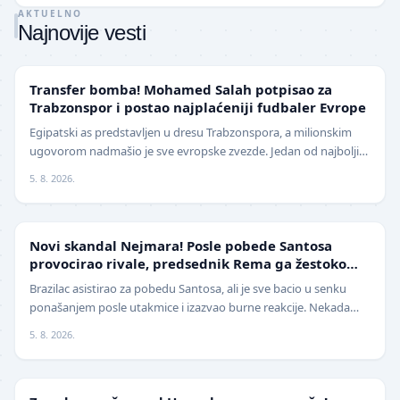
AKTUELNO
Najnovije vesti
TRANSFERI
Transfer bomba! Mohamed Salah potpisao za
Trabzonspor i postao najplaćeniji fudbaler Evrope
Egipatski as predstavljen u dresu Trabzonspora, a milionskim
ugovorom nadmašio je sve evropske zvezde. Jedan od najboljih
fudbalera današnjice, Mohamed Salah, z…
5. 8. 2026.
FUDBAL
Novi skandal Nejmara! Posle pobede Santosa
provocirao rivale, predsednik Rema ga žestoko
isprozivao: "Bitanga i klovn!" (VIDEO)
Brazilac asistirao za pobedu Santosa, ali je sve bacio u senku
ponašanjem posle utakmice i izazvao burne reakcije. Nekada
jedan od najboljih fudbalera sveta, Ne…
5. 8. 2026.
LIGA ŠAMPIONA