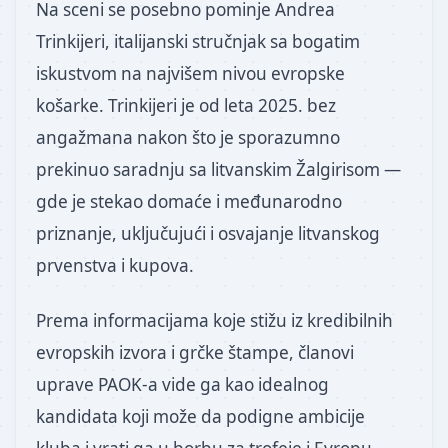
Na sceni se posebno pominje Andrea
Trinkijeri, italijanski stručnjak sa bogatim
iskustvom na najvišem nivou evropske
košarke. Trinkijeri je od leta 2025. bez
angažmana nakon što je sporazumno
prekinuo saradnju sa litvanskim Žalgirisom —
gde je stekao domaće i međunarodno
priznanje, uključujući i osvajanje litvanskog
prvenstva i kupova.
Prema informacijama koje stižu iz kredibilnih
evropskih izvora i grčke štampe, članovi
uprave PAOK-a vide ga kao idealnog
kandidata koji može da podigne ambicije