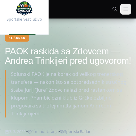
Sportske vesti uživo
Početna
Košarka
KOŠARKA
PAOK raskida sa Zdovcem —
Andrea Trinkijeri pred ugovorom!
Solunski PAOK je na korak od velikog trenerskog
transfera — nakon što se potpredsednik stručnog
štaba Jurij “Jure” Zdovc nalazi pred rastankom sa
klupom, **ambiciozni klub iz Grčke ozbiljno
pregovara sa trofejnim Italijanom Andreom
Trinkijerijem!
3. 3. 2026.
1
minut
čitanja
Sportski Radar