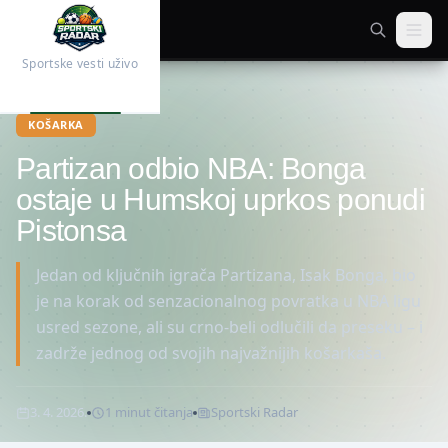
Sportske vesti uživo
Početna
Košarka
KOŠARKA
Partizan odbio NBA: Bonga
ostaje u Humskoj uprkos ponudi
Pistonsa
Jedan od ključnih igrača Partizana, Isak Bonga, bio
je na korak od senzacionalnog povratka u NBA ligu
usred sezone, ali su crno-beli odlučili da preseku – i
zadrže jednog od svojih najvažnijih košarkaša.
3. 4. 2026.
1
minut
čitanja
Sportski Radar