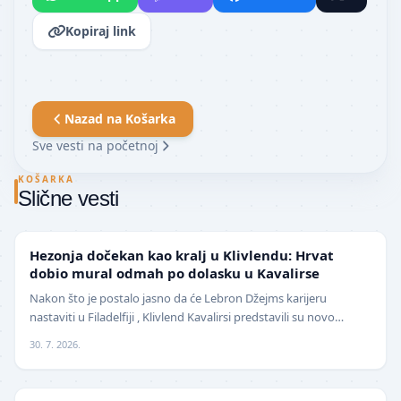
Kopiraj link
Nazad na
Košarka
Sve vesti na početnoj
KOŠARKA
Slične vesti
NBA
Hezonja dočekan kao kralj u Klivlendu: Hrvat
dobio mural odmah po dolasku u Kavalirse
Nakon što je postalo jasno da će Lebron Džejms karijeru
nastaviti u Filadelfiji , Klivlend Kavalirsi predstavili su novo
pojačanje na spoljnim pozicijama. Hrvat…
30. 7. 2026.