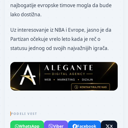
najbogatije evropske timove mogla da bude
lako dostižna.
Uz interesovanje iz NBA i Evrope, jasno je da
Partizan očekuje vrelo leto kada je reč o
statusu jednog od svojih najvažnijih igrača.
PODELI VEST
WhatsApp
Viber
Facebook
X