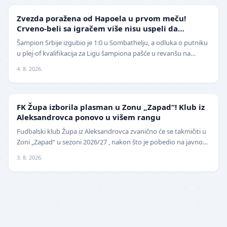
LIGA ŠAMPIONA
Zvezda poražena od Hapoela u prvom meču!
Crveno-beli sa igračem više nisu uspeli da
izbegnu poraz
Šampion Srbije izgubio je 1:0 u Sombathelju, a odluka o putniku
u plej-of kvalifikacija za Ligu šampiona pašće u revanšu na
stadionu "Rajko Mitić". Fudbaleri Cr…
4. 8. 2026.
NIŽE LIGE
FK Župa izborila plasman u Zonu „Zapad“! Klub iz
Aleksandrovca ponovo u višem rangu
Fudbalski klub Župa iz Aleksandrovca zvanično će se takmičiti u
Zoni „Zapad“ u sezoni 2026/27 , nakon što je pobedio na javnom
pozivu za popunu upražnjenog mest…
3. 8. 2026.