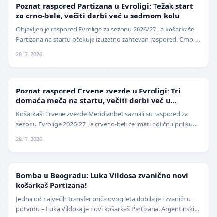
EVROLIGA
Poznat raspored Partizana u Evroligi: Težak start
za crno-bele, večiti derbi već u sedmom kolu
Objavljen je raspored Evrolige za sezonu 2026/27 , a košarkaše
Partizana na startu očekuje izuzetno zahtevan raspored. Crno-
beli sezonu otvaraju 25. septembra p…
28. 7. 2026.
EVROLIGA
Poznat raspored Crvene zvezde u Evroligi: Tri
domaća meča na startu, večiti derbi već u
oktobru
Košarkaši Crvene zvezde Meridianbet saznali su raspored za
sezonu Evrolige 2026/27 , a crveno-beli će imati odličnu priliku
da sezonu otvore na najbolji mogući…
28. 7. 2026.
KOŠARKA
Bomba u Beogradu: Luka Vildosa zvanično novi
košarkaš Partizana!
Jedna od najvećih transfer priča ovog leta dobila je i zvaničnu
potvrdu – Luka Vildosa je novi košarkaš Partizana. Argentinski