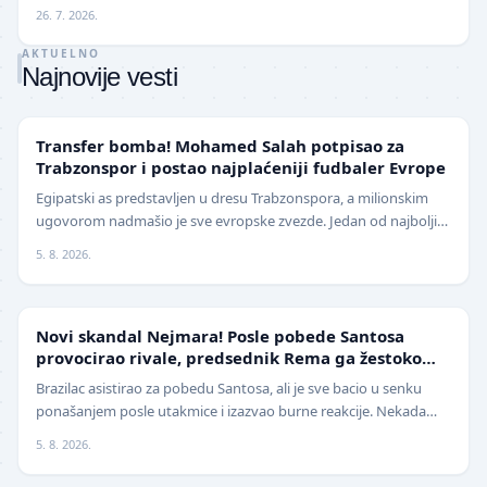
reprezentativac i bivši plejmejke…
26. 7. 2026.
AKTUELNO
Najnovije vesti
TRANSFERI
Transfer bomba! Mohamed Salah potpisao za
Trabzonspor i postao najplaćeniji fudbaler Evrope
Egipatski as predstavljen u dresu Trabzonspora, a milionskim
ugovorom nadmašio je sve evropske zvezde. Jedan od najboljih
fudbalera današnjice, Mohamed Salah, z…
5. 8. 2026.
FUDBAL
Novi skandal Nejmara! Posle pobede Santosa
provocirao rivale, predsednik Rema ga žestoko
isprozivao: "Bitanga i klovn!" (VIDEO)
Brazilac asistirao za pobedu Santosa, ali je sve bacio u senku
ponašanjem posle utakmice i izazvao burne reakcije. Nekada
jedan od najboljih fudbalera sveta, Ne…
5. 8. 2026.