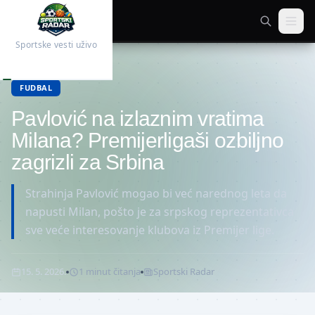
Sportske vesti uživo
Početna
Fudbal
FUDBAL
Pavlović na izlaznim vratima
Milana? Premijerligaši ozbiljno
zagrizli za Srbina
Strahinja Pavlović mogao bi već narednog leta da
napusti Milan, pošto je za srpskog reprezentativca
sve veće interesovanje klubova iz Premijer lige.
15. 5. 2026.
1
minut
čitanja
Sportski Radar