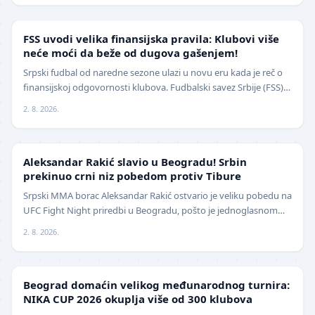
FUDBAL
FSS uvodi velika finansijska pravila: Klubovi više
neće moći da beže od dugova gašenjem!
Srpski fudbal od naredne sezone ulazi u novu eru kada je reč o
finansijskoj odgovornosti klubova. Fudbalski savez Srbije (FSS)
usvojio je značajne izmene pravil…
2. 8. 2026.
UFC
Aleksandar Rakić slavio u Beogradu! Srbin
prekinuo crni niz pobedom protiv Tibure
Srpski MMA borac Aleksandar Rakić ostvario je veliku pobedu na
UFC Fight Night priredbi u Beogradu, pošto je jednoglasnom
odlukom sudija savladao iskusnog Polja…
2. 8. 2026.
LOKAL
Beograd domaćin velikog međunarodnog turnira:
NIKA CUP 2026 okuplja više od 300 klubova