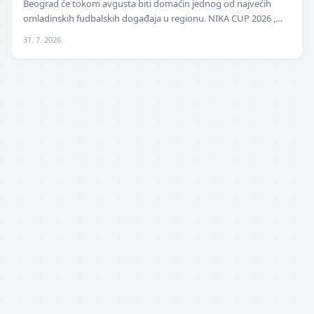
Beograd će tokom avgusta biti domaćin jednog od najvećih
omladinskih fudbalskih događaja u regionu. NIKA CUP 2026 ,
međunarodni turnir za mlade fudbalere, održa…
31. 7. 2026.