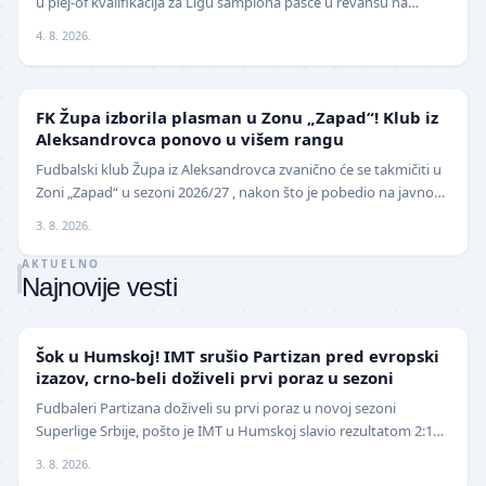
u plej-of kvalifikacija za Ligu šampiona pašće u revanšu na
stadionu "Rajko Mitić". Fudbaleri Cr…
4. 8. 2026.
NIŽE LIGE
FK Župa izborila plasman u Zonu „Zapad“! Klub iz
Aleksandrovca ponovo u višem rangu
Fudbalski klub Župa iz Aleksandrovca zvanično će se takmičiti u
Zoni „Zapad“ u sezoni 2026/27 , nakon što je pobedio na javnom
pozivu za popunu upražnjenog mest…
3. 8. 2026.
AKTUELNO
Najnovije vesti
SUPERLIGA
Šok u Humskoj! IMT srušio Partizan pred evropski
izazov, crno-beli doživeli prvi poraz u sezoni
Fudbaleri Partizana doživeli su prvi poraz u novoj sezoni
Superlige Srbije, pošto je IMT u Humskoj slavio rezultatom 2:1
(0:0) u meču trećeg kola. Crno-beli su…
3. 8. 2026.