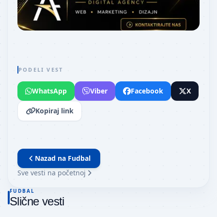
PODELI VEST
WhatsApp
Viber
Facebook
X
Kopiraj link
Nazad na
Fudbal
Sve vesti na početnoj
FUDBAL
Slične vesti