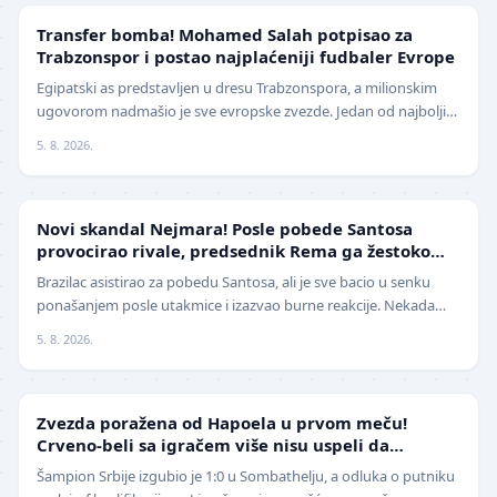
TRANSFERI
Transfer bomba! Mohamed Salah potpisao za
Trabzonspor i postao najplaćeniji fudbaler Evrope
Egipatski as predstavljen u dresu Trabzonspora, a milionskim
ugovorom nadmašio je sve evropske zvezde. Jedan od najboljih
fudbalera današnjice, Mohamed Salah, z…
5. 8. 2026.
FUDBAL
Novi skandal Nejmara! Posle pobede Santosa
provocirao rivale, predsednik Rema ga žestoko
isprozivao: "Bitanga i klovn!" (VIDEO)
Brazilac asistirao za pobedu Santosa, ali je sve bacio u senku
ponašanjem posle utakmice i izazvao burne reakcije. Nekada
jedan od najboljih fudbalera sveta, Ne…
5. 8. 2026.
LIGA ŠAMPIONA
Zvezda poražena od Hapoela u prvom meču!
Crveno-beli sa igračem više nisu uspeli da
izbegnu poraz
Šampion Srbije izgubio je 1:0 u Sombathelju, a odluka o putniku