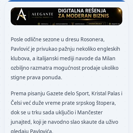
Posle odlične sezone u dresu Rosonera,
Pavlović je privukao pažnju nekoliko engleskih
klubova, a italijanski mediji navode da Milan
ozbiljno razmatra mogućnost prodaje ukoliko
stigne prava ponuda.
Prema pisanju Gazete delo Sport, Kristal Palas i
Čelsi već duže vreme prate srpskog štopera,
dok se u trku sada uključio i Mančester
junajted, koji je navodno slao skaute da uživo
gledaju Pavlovića.