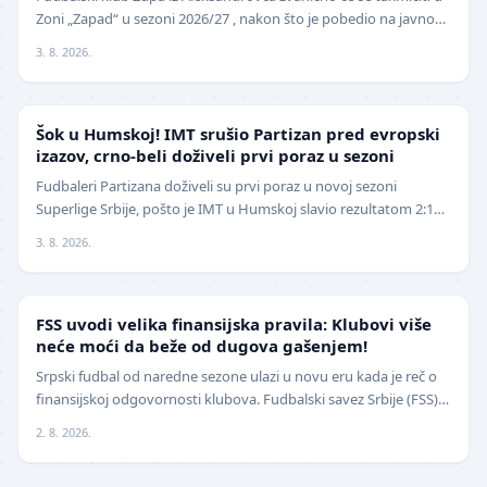
Zoni „Zapad“ u sezoni 2026/27 , nakon što je pobedio na javnom
pozivu za popunu upražnjenog mest…
3. 8. 2026.
SUPERLIGA
Šok u Humskoj! IMT srušio Partizan pred evropski
izazov, crno-beli doživeli prvi poraz u sezoni
Fudbaleri Partizana doživeli su prvi poraz u novoj sezoni
Superlige Srbije, pošto je IMT u Humskoj slavio rezultatom 2:1
(0:0) u meču trećeg kola. Crno-beli su…
3. 8. 2026.
FUDBAL
FSS uvodi velika finansijska pravila: Klubovi više
neće moći da beže od dugova gašenjem!
Srpski fudbal od naredne sezone ulazi u novu eru kada je reč o
finansijskoj odgovornosti klubova. Fudbalski savez Srbije (FSS)
usvojio je značajne izmene pravil…
2. 8. 2026.