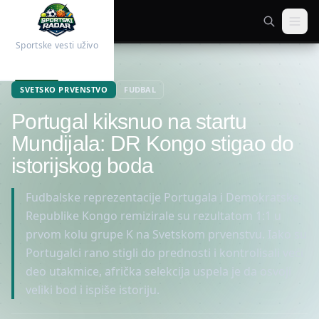
Sportske vesti uživo
Početna
Fudbal
SVETSKO PRVENSTVO
FUDBAL
Portugal kiksnuo na startu
Mundijala: DR Kongo stigao do
istorijskog boda
Fudbalske reprezentacije Portugala i Demokratske
Republike Kongo remizirale su rezultatom 1:1 u
prvom kolu grupe K na Svetskom prvenstvu. Iako su
Portugalci rano stigli do prednosti i kontrolisali veći
deo utakmice, afrička selekcija uspela je da osvoji
veliki bod i ispiše istoriju.