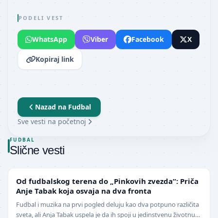
PODELI VEST
WhatsApp
Viber
Facebook
X
Kopiraj link
Nazad na
Fudbal
Sve vesti na početnoj
FUDBAL
Slične vesti
NIŽE LIGE
Od fudbalskog terena do „Pinkovih zvezda“: Priča
Anje Tabak koja osvaja na dva fronta
Fudbal i muzika na prvi pogled deluju kao dva potpuno različita
sveta, ali Anja Tabak uspela je da ih spoji u jedinstvenu životnu