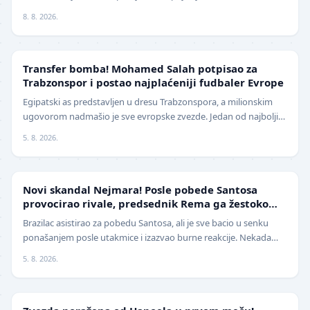
priču. Fudbalerka ŽFK Fruška G…
8. 8. 2026.
TRANSFERI
Transfer bomba! Mohamed Salah potpisao za
Trabzonspor i postao najplaćeniji fudbaler Evrope
Egipatski as predstavljen u dresu Trabzonspora, a milionskim
ugovorom nadmašio je sve evropske zvezde. Jedan od najboljih
fudbalera današnjice, Mohamed Salah, z…
5. 8. 2026.
FUDBAL
Novi skandal Nejmara! Posle pobede Santosa
provocirao rivale, predsednik Rema ga žestoko
isprozivao: "Bitanga i klovn!" (VIDEO)
Brazilac asistirao za pobedu Santosa, ali je sve bacio u senku
ponašanjem posle utakmice i izazvao burne reakcije. Nekada
jedan od najboljih fudbalera sveta, Ne…
5. 8. 2026.
LIGA ŠAMPIONA