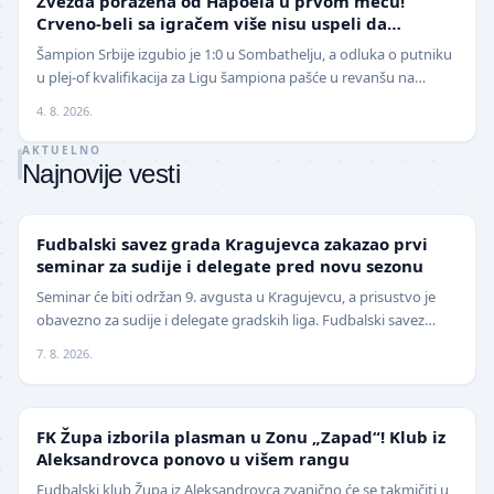
Zvezda poražena od Hapoela u prvom meču!
Crveno-beli sa igračem više nisu uspeli da
izbegnu poraz
Šampion Srbije izgubio je 1:0 u Sombathelju, a odluka o putniku
u plej-of kvalifikacija za Ligu šampiona pašće u revanšu na
stadionu "Rajko Mitić". Fudbaleri Cr…
4. 8. 2026.
AKTUELNO
Najnovije vesti
LOKAL
Fudbalski savez grada Kragujevca zakazao prvi
seminar za sudije i delegate pred novu sezonu
Seminar će biti održan 9. avgusta u Kragujevcu, a prisustvo je
obavezno za sudije i delegate gradskih liga. Fudbalski savez
grada Kragujevca objavio je da će pr…
7. 8. 2026.
NIŽE LIGE
FK Župa izborila plasman u Zonu „Zapad“! Klub iz
Aleksandrovca ponovo u višem rangu
Fudbalski klub Župa iz Aleksandrovca zvanično će se takmičiti u