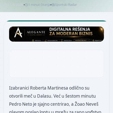
17. 6. 2026.
1
minut
čitanja
Sportski Radar
Izabranici Roberta Martinesa odlično su
otvorili meč u Dalasu. Već u šestom minutu
Pedro Neto je sjajno centrirao, a Žoao Neveš
glavom poslao loptu u mrežu za rano vođstvo