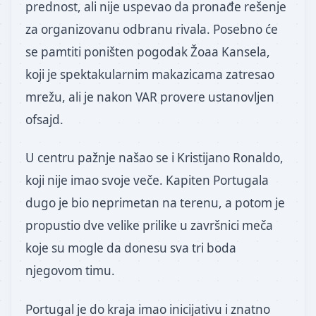
prednost, ali nije uspevao da pronađe rešenje
za organizovanu odbranu rivala. Posebno će
se pamtiti poništen pogodak Žoaa Kansela,
koji je spektakularnim makazicama zatresao
mrežu, ali je nakon VAR provere ustanovljen
ofsajd.
U centru pažnje našao se i Kristijano Ronaldo,
koji nije imao svoje veče. Kapiten Portugala
dugo je bio neprimetan na terenu, a potom je
propustio dve velike prilike u završnici meča
koje su mogle da donesu sva tri boda
njegovom timu.
Portugal je do kraja imao inicijativu i znatno