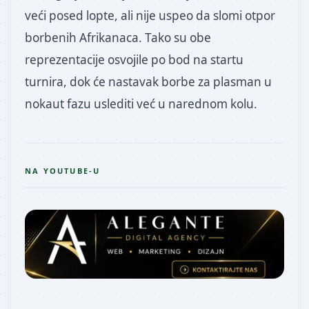
veći posed lopte, ali nije uspeo da slomi otpor
borbenih Afrikanaca. Tako su obe
reprezentacije osvojile po bod na startu
turnira, dok će nastavak borbe za plasman u
nokaut fazu uslediti već u narednom kolu.
NA YOUTUBE-U