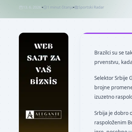
13. 6. 2026.
1
minut
čitanja
Sportski Radar
Brazilci su se 
prvenstvu, kada
Selektor Srbije
brojne promene 
izuzetno raspo
Srbija je dobro 
raspoloženim Br
igre, posebno u