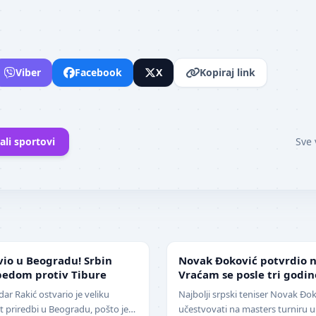
Viber
Facebook
X
Kopiraj link
ali sportovi
Sve 
TENIS
vio u Beogradu! Srbin
Novak Đoković potvrdio na
bedom protiv Tibure
Vraćam se posle tri godin
r Rakić ostvario je veliku
Najbolji srpski teniser Novak Đok
 priredbi u Beogradu, pošto je
učestvovati na masters turniru u S