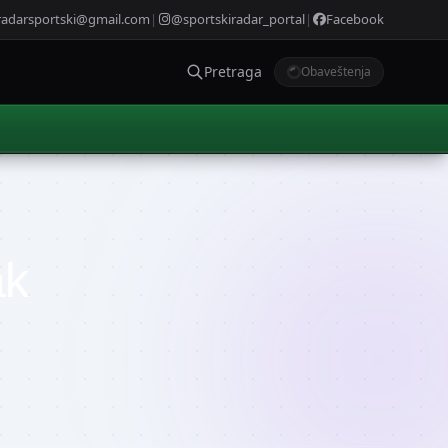
radarsportski@gmail.com
|
@sportskiradar_portal
|
Facebook
Pretraga
Obaveštenja
ak