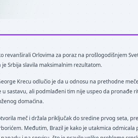
tako revanširali Orlovima za poraz na prošlogodišnjem Sv
 je Srbija slavila maksimalnim rezultatom.
 George Krecu odlučio je da u odnosu na prethodne meč
u sastavu, ali podmlađeni tim nije uspeo da pronađe ri
loženog domaćina.
otvorila meč i držala priključak do sredine prvog seta, 
borićem. Međutim, Brazil je kako je utakmica odmicala 
 napadu i na servisu, što je pravilo velike probleme srp