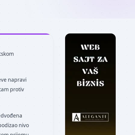
etskom
eve napravi
tam protiv
predvođena
podizao nivo
skom prijemu.