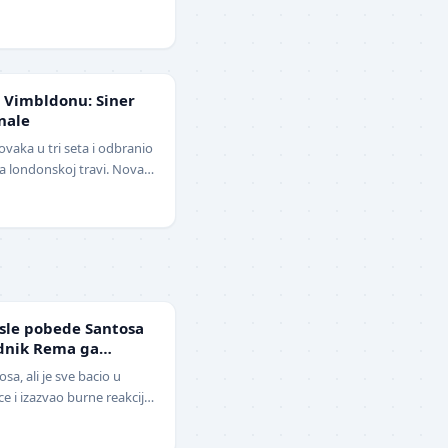
opštio pu…
 Vimbldonu: Siner
nale
ovaka u tri seta i odbranio
 na londonskoj travi. Novak
učešće…
sle pobede Santosa
ednik Rema ga
ga i klovn!" (VIDEO)
sa, ali je sve bacio u
 i izazvao burne reakcije.
lera sveta, Ne…