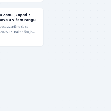
 u Zonu „Zapad“!
novo u višem rangu
ovca zvanično će se
 2026/27 , nakon što je
opunu upražnjenog mest…