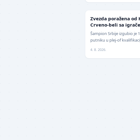
LIGA ŠAMPIONA
Zvezda poražena od 
Crveno-beli sa igrače
izbegnu poraz
Šampion Srbije izgubio je 
putniku u plej-of kvalifika
revanšu na stadionu "Rajko
4. 8. 2026.