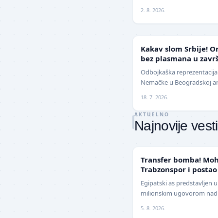
jednoglasnom odlukom sud
2. 8. 2026.
ODBOJKA
Kakav slom Srbije! Orl
bez plasmana u završ
Odbojkaška reprezentacija 
Nemačke u Beogradskoj aren
25:16, 25:18, 15:13), nakon 
18. 7. 2026.
AKTUELNO
Najnovije vesti
TRANSFERI
Transfer bomba! Moh
Trabzonspor i postao
Evrope
Egipatski as predstavljen 
milionskim ugovorom nadm
Jedan od najboljih fudbal
5. 8. 2026.
z…