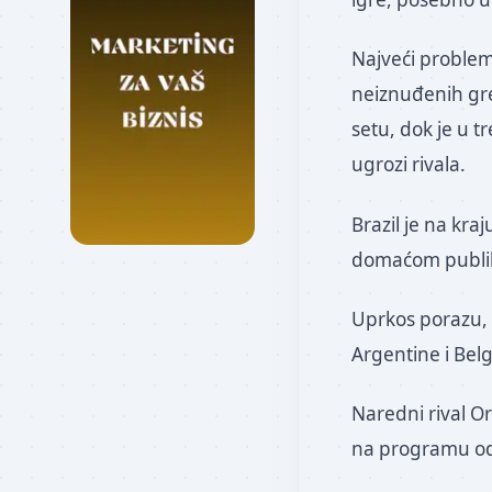
Najveći problem
neiznuđenih gre
setu, dok je u t
ugrozi rivala.
Brazil je na kr
domaćom publi
Uprkos porazu, 
Argentine i Belg
Naredni rival Or
na programu od