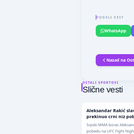
PODELI VEST
WhatsApp
Nazad na
Ost
OSTALI SPORTOVI
Slične vesti
UFC
Aleksandar Rakić sla
prekinuo crni niz po
Srpski MMA borac Aleksanda
pobedu na UFC Fight Night