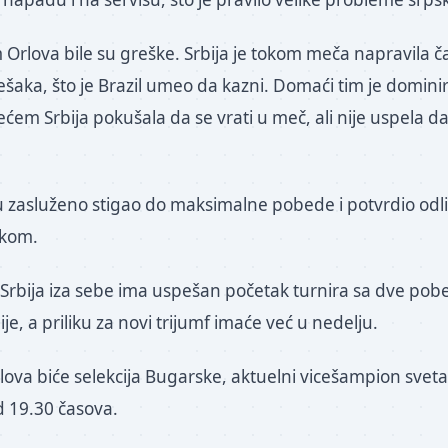
 Orlova bile su greške. Srbija je tokom meča napravila č
šaka, što je Brazil umeo da kazni. Domaći tim je domin
rećem Srbija pokušala da se vrati u meč, ali nije uspela da 
aju zasluženo stigao do maksimalne pobede i potvrdio od
kom.
Srbija iza sebe ima uspešan početak turnira sa dve pob
ije, a priliku za novi trijumf imaće već u nedelju.
lova biće selekcija Bugarske, aktuelni vicešampion sveta
 19.30 časova.