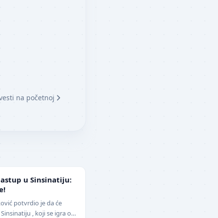
vesti na početnoj
stup u Sinsinatiju:
e!
ović potvrdio je da će
insinatiju , koji se igra od