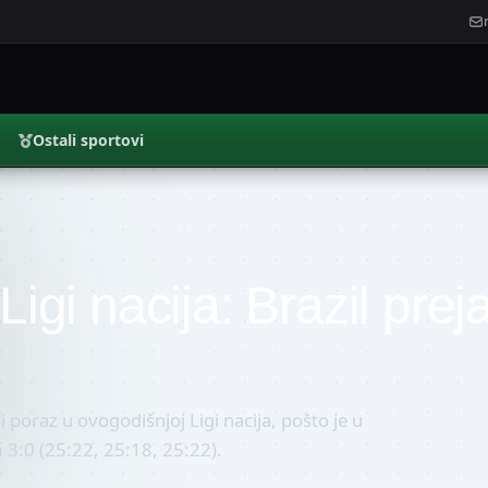
Ostali sportovi
Ligi nacija: Brazil prej
 poraz u ovogodišnjoj Ligi nacija, pošto je u
m 3:0 (25:22, 25:18, 25:22).