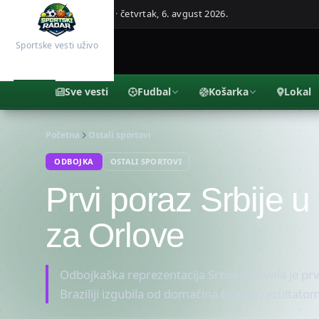
Beograd, Srbija ·
četvrtak, 6. avgust 2026.
Sportske vesti uživo
Sve vesti
Fudbal
Košarka
Lokal
Početna
Ostali sportovi
ODBOJKA
OSTALI SPORTOVI
Prvi poraz Srbije u 
za Orlove
Odbojkaška reprezentacija Srbije doživela je prvi
Braziliji izgubila od domaćina Brazila rezultato