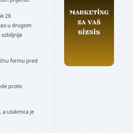
ak 28
irao u drugom
ozbiljnije
ličnu formu pred
ede protiv
, a utakmica je