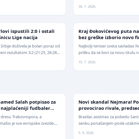
ija savladao iskusnog Polja…
13. avgusta . Đoković je vest sa
30. 7. 2026.
TENIS
ovi ispustili 2:0 i ostali
Kraj Đokovićevog puta na
nicu Lige nacija
bez greške izborio novo fi
Srbije doživela je bolan poraz od
Najbolji teniser sveta savladao N
i rezultatom 3:2 (21:25, 26:28,
priliku da se bori za novu titulu
što je imala v…
Đoković završio je ovogodišnje 
10. 7. 2026.
FUDBAL
amed Salah potpisao za
Novi skandal Nejmara! Po
 najplaćeniji fudbaler
provocirao rivale, preds
žestoko isprozivao: "Bitan
u dresu Trabzonspora, a
Brazilac asistirao za pobedu Santo
ašio je sve evropske zvezde.
senku ponašanjem posle utakmice
era današnjice, Mohamed Salah,
Nekada jedan od najboljih fudba
5. 8. 2026.