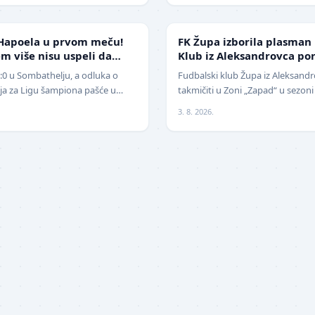
NIŽE LIGE
Hapoela u prvom meču!
FK Župa izborila plasman
m više nisu uspeli da
Klub iz Aleksandrovca po
1:0 u Sombathelju, a odluka o
Fudbalski klub Župa iz Aleksandr
cija za Ligu šampiona pašće u
takmičiti u Zoni „Zapad“ u sezoni
 Mitić". Fudbaleri Cr…
pobedio na javnom pozivu za p
3. 8. 2026.