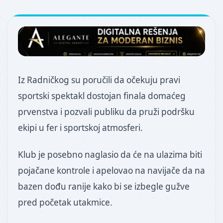
Iz Radničkog su poručili da očekuju pravi
sportski spektakl dostojan finala domaćeg
prvenstva i pozvali publiku da pruži podršku
ekipi u fer i sportskoj atmosferi.
Klub je posebno naglasio da će na ulazima biti
pojačane kontrole i apelovao na navijače da na
bazen dođu ranije kako bi se izbegle gužve
pred početak utakmice.