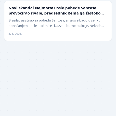
FUDBAL
Novi skandal Nejmara! Posle pobede Santosa
provocirao rivale, predsednik Rema ga žestoko
isprozivao: "Bitanga i klovn!" (VIDEO)
Brazilac asistirao za pobedu Santosa, ali je sve bacio u senku
ponašanjem posle utakmice i izazvao burne reakcije. Nekada
jedan od najboljih fudbalera sveta, Ne…
5. 8. 2026.