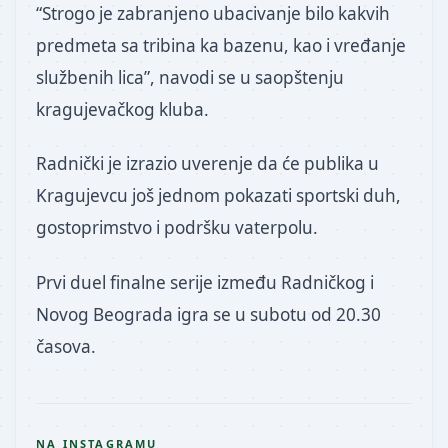
“Strogo je zabranjeno ubacivanje bilo kakvih
predmeta sa tribina ka bazenu, kao i vređanje
službenih lica”, navodi se u saopštenju
kragujevačkog kluba.
Radnički je izrazio uverenje da će publika u
Kragujevcu još jednom pokazati sportski duh,
gostoprimstvo i podršku vaterpolu.
Prvi duel finalne serije između Radničkog i
Novog Beograda igra se u subotu od 20.30
časova.
NA INSTAGRAMU