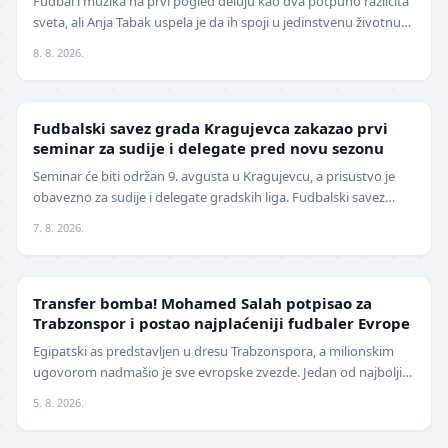
Fudbal i muzika na prvi pogled deluju kao dva potpuno različita
sveta, ali Anja Tabak uspela je da ih spoji u jedinstvenu životnu
priču. Fudbalerka ŽFK Fruška G…
8. 8. 2026.
LOKAL
Fudbalski savez grada Kragujevca zakazao prvi
seminar za sudije i delegate pred novu sezonu
Seminar će biti održan 9. avgusta u Kragujevcu, a prisustvo je
obavezno za sudije i delegate gradskih liga. Fudbalski savez
grada Kragujevca objavio je da će pr…
7. 8. 2026.
TRANSFERI
Transfer bomba! Mohamed Salah potpisao za
Trabzonspor i postao najplaćeniji fudbaler Evrope
Egipatski as predstavljen u dresu Trabzonspora, a milionskim
ugovorom nadmašio je sve evropske zvezde. Jedan od najboljih
fudbalera današnjice, Mohamed Salah, z…
5. 8. 2026.