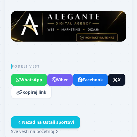
PODELI VEST
WhatsApp
Viber
Facebook
X
Kopiraj link
Nazad na
Ostali sportovi
Sve vesti na početnoj