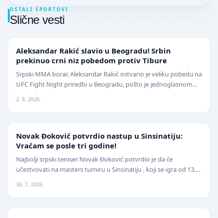
OSTALI SPORTOVI
Slične vesti
UFC
Aleksandar Rakić slavio u Beogradu! Srbin
prekinuo crni niz pobedom protiv Tibure
Srpski MMA borac Aleksandar Rakić ostvario je veliku pobedu na
UFC Fight Night priredbi u Beogradu, pošto je jednoglasnom
odlukom sudija savladao iskusnog Polja…
2. 8. 2026.
TENIS
Novak Đoković potvrdio nastup u Sinsinatiju:
Vraćam se posle tri godine!
Najbolji srpski teniser Novak Đoković potvrdio je da će
učestvovati na masters turniru u Sinsinatiju , koji se igra od 13.
avgusta . Đoković je vest saopštio pu…
30. 7. 2026.
ODBOJKA