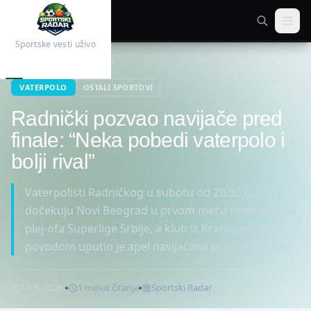
Sportske vesti uživo
Početna
Ostali sportovi
VATERPOLO
OSTALI SPORTOVI
Radnički pozvao navijače pred
finale: “Neka pobedi vaterpolo i
bolji rival”
Vaterpolisti Radničkog u subotu od 20.30 časova
dočekuju Novi Beograd u prvom meču finalne serije
plej-ofa Superlige Srbije, a klub iz Kragujevca tim
povodom uputio je apel navijačima pred veliki duel.
14. 5. 2026.
1
minut
čitanja
Sportski Radar