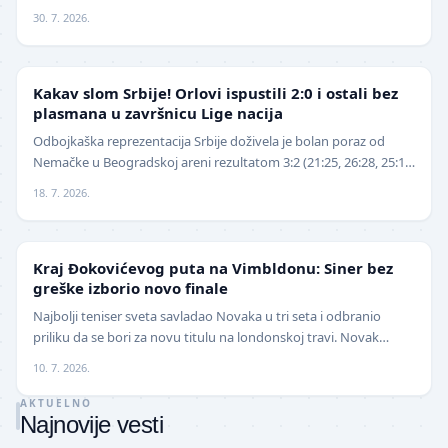
avgusta . Đoković je vest saopštio pu…
30. 7. 2026.
ODBOJKA
Kakav slom Srbije! Orlovi ispustili 2:0 i ostali bez
plasmana u završnicu Lige nacija
Odbojkaška reprezentacija Srbije doživela je bolan poraz od
Nemačke u Beogradskoj areni rezultatom 3:2 (21:25, 26:28, 25:16,
25:18, 15:13), nakon što je imala v…
18. 7. 2026.
TENIS
Kraj Đokovićevog puta na Vimbldonu: Siner bez
greške izborio novo finale
Najbolji teniser sveta savladao Novaka u tri seta i odbranio
priliku da se bori za novu titulu na londonskoj travi. Novak
Đoković završio je ovogodišnje učešće…
10. 7. 2026.
AKTUELNO
Najnovije vesti