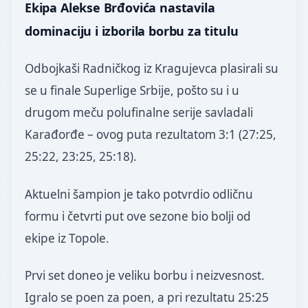
Ekipa Alekse Brđovića nastavila
dominaciju i izborila borbu za titulu
Odbojkaši Radničkog iz Kragujevca plasirali su
se u finale Superlige Srbije, pošto su i u
drugom meču polufinalne serije savladali
Karađorđe – ovog puta rezultatom 3:1 (27:25,
25:22, 23:25, 25:18).
Aktuelni šampion je tako potvrdio odličnu
formu i četvrti put ove sezone bio bolji od
ekipe iz Topole.
Prvi set doneo je veliku borbu i neizvesnost.
Igralo se poen za poen, a pri rezultatu 25:25