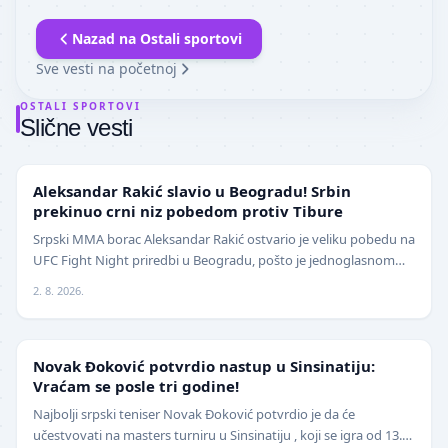
Nazad na
Ostali sportovi
Sve vesti na početnoj
OSTALI SPORTOVI
Slične vesti
UFC
Aleksandar Rakić slavio u Beogradu! Srbin
prekinuo crni niz pobedom protiv Tibure
Srpski MMA borac Aleksandar Rakić ostvario je veliku pobedu na
UFC Fight Night priredbi u Beogradu, pošto je jednoglasnom
odlukom sudija savladao iskusnog Polja…
2. 8. 2026.
TENIS
Novak Đoković potvrdio nastup u Sinsinatiju:
Vraćam se posle tri godine!
Najbolji srpski teniser Novak Đoković potvrdio je da će
učestvovati na masters turniru u Sinsinatiju , koji se igra od 13.