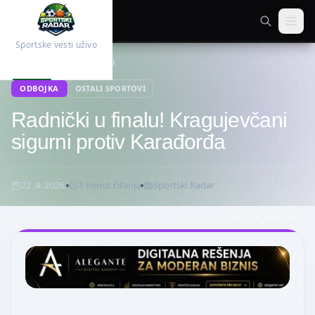
Sportske vesti uživo
Početna
Ostali sportovi
ODBOJKA
OSTALI SPORTOVI
Radnički u finalu! Kragujevčani
sigurni protiv Karađorđa
22. 4. 2026.
1
minut
čitanja
Sportski Radar
Foto:
OK Radnički