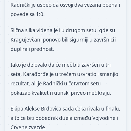
Radnički je uspeo da osvoji dva vezana poena i
povede sa 1:0.
Slična slika viđena je i u drugom setu, gde su
Kragujevčani ponovo bili sigurniji u završnici i
duplirali prednost.
Iako je delovalo da će meč biti završen u tri
seta, Karađorđe je u trećem uzvratio i smanjio
rezultat, ali je Radnički u četvrtom setu
pokazao kvalitet i rutinski priveo meč kraju.
Ekipa Alekse Brđovića sada čeka rivala u finalu,
a to će biti pobednik duela između Vojvodine i
Crvene zvezde.