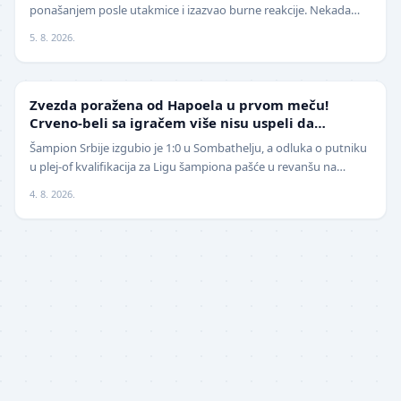
ponašanjem posle utakmice i izazvao burne reakcije. Nekada
jedan od najboljih fudbalera sveta, Ne…
5. 8. 2026.
LIGA ŠAMPIONA
Zvezda poražena od Hapoela u prvom meču!
Crveno-beli sa igračem više nisu uspeli da
izbegnu poraz
Šampion Srbije izgubio je 1:0 u Sombathelju, a odluka o putniku
u plej-of kvalifikacija za Ligu šampiona pašće u revanšu na
stadionu "Rajko Mitić". Fudbaleri Cr…
4. 8. 2026.