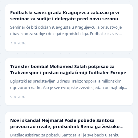
LOKAL
Fudbalski savez grada Kragujevca zakazao prvi
seminar za sudije i delegate pred novu sezonu
Seminar će biti održan 9. avgusta u Kragujevcu, a prisustvo je
obavezno za sudije i delegate gradskih liga. Fudbalski savez
grada Kragujevca objavio je da će pr…
7. 8. 2026.
TRANSFERI
Transfer bomba! Mohamed Salah potpisao za
Trabzonspor i postao najplaćeniji fudbaler Evrope
Egipatski as predstavljen u dresu Trabzonspora, a milionskim
ugovorom nadmašio je sve evropske zvezde. Jedan od najboljih
fudbalera današnjice, Mohamed Salah, z…
5. 8. 2026.
FUDBAL
Novi skandal Nejmara! Posle pobede Santosa
provocirao rivale, predsednik Rema ga žestoko
isprozivao: "Bitanga i klovn!" (VIDEO)
Brazilac asistirao za pobedu Santosa, ali je sve bacio u senku