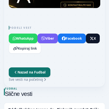
PODELI VEST
WhatsApp
Viber
Facebook
X
Kopiraj link
Nazad na
Fudbal
Sve vesti na početnoj
FUDBAL
Slične vesti
NIŽE LIGE