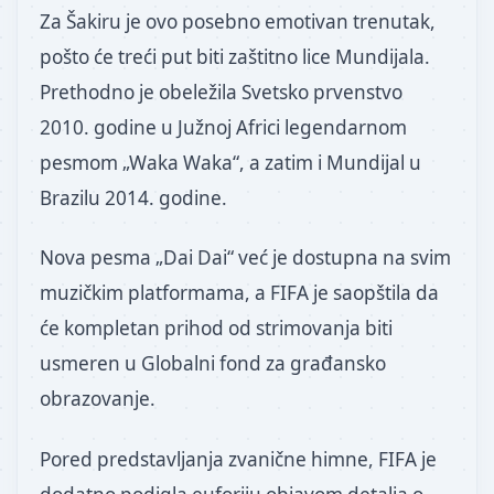
Za Šakiru je ovo posebno emotivan trenutak,
pošto će treći put biti zaštitno lice Mundijala.
Prethodno je obeležila Svetsko prvenstvo
2010. godine u Južnoj Africi legendarnom
pesmom „Waka Waka“, a zatim i Mundijal u
Brazilu 2014. godine.
Nova pesma „Dai Dai“ već je dostupna na svim
muzičkim platformama, a FIFA je saopštila da
će kompletan prihod od strimovanja biti
usmeren u Globalni fond za građansko
obrazovanje.
Pored predstavljanja zvanične himne, FIFA je