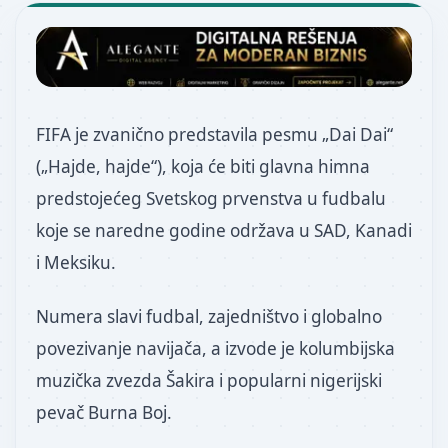
FIFA je zvanično predstavila pesmu „Dai Dai“
(„Hajde, hajde“), koja će biti glavna himna
predstojećeg Svetskog prvenstva u fudbalu
koje se naredne godine održava u SAD, Kanadi
i Meksiku.
Numera slavi fudbal, zajedništvo i globalno
povezivanje navijača, a izvode je kolumbijska
muzička zvezda Šakira i popularni nigerijski
pevač Burna Boj.