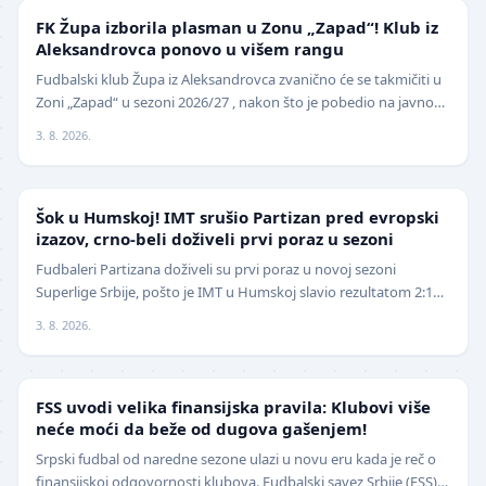
NIŽE LIGE
FK Župa izborila plasman u Zonu „Zapad“! Klub iz
Aleksandrovca ponovo u višem rangu
Fudbalski klub Župa iz Aleksandrovca zvanično će se takmičiti u
Zoni „Zapad“ u sezoni 2026/27 , nakon što je pobedio na javnom
pozivu za popunu upražnjenog mest…
3. 8. 2026.
SUPERLIGA
Šok u Humskoj! IMT srušio Partizan pred evropski
izazov, crno-beli doživeli prvi poraz u sezoni
Fudbaleri Partizana doživeli su prvi poraz u novoj sezoni
Superlige Srbije, pošto je IMT u Humskoj slavio rezultatom 2:1
(0:0) u meču trećeg kola. Crno-beli su…
3. 8. 2026.
FUDBAL
FSS uvodi velika finansijska pravila: Klubovi više
neće moći da beže od dugova gašenjem!
Srpski fudbal od naredne sezone ulazi u novu eru kada je reč o
finansijskoj odgovornosti klubova. Fudbalski savez Srbije (FSS)