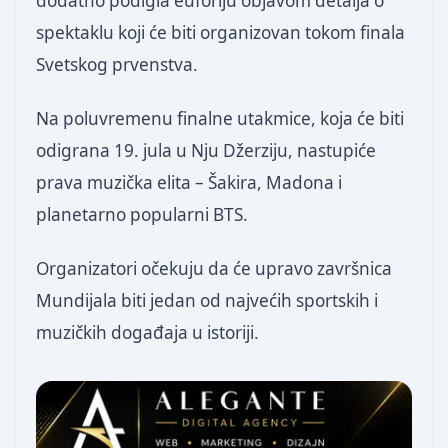
dodatno podigla euforiju objavom detalja o
spektaklu koji će biti organizovan tokom finala
Svetskog prvenstva.
Na poluvremenu finalne utakmice, koja će biti
odigrana 19. jula u Nju Džerziju, nastupiće
prava muzička elita – Šakira, Madona i
planetarno popularni BTS.
Organizatori očekuju da će upravo završnica
Mundijala biti jedan od najvećih sportskih i
muzičkih događaja u istoriji.