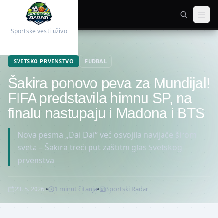
Sportske vesti uživo
Početna
Fudbal
SVETSKO PRVENSTVO
FUDBAL
Šakira ponovo peva za Mundijal!
FIFA predstavila himnu SP, na
finalu nastupaju i Madona i BTS
Nova pesma „Dai Dai“ već osvojila navijače širom
sveta – Šakira treći put zaštitni glas Svetskog
prvenstva
23. 5. 2026.
1
minut
čitanja
Sportski Radar