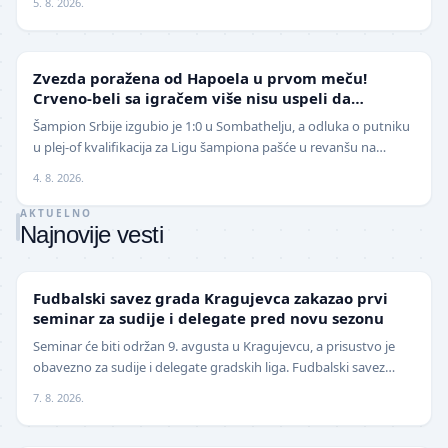
5. 8. 2026.
LIGA ŠAMPIONA
Zvezda poražena od Hapoela u prvom meču!
Crveno-beli sa igračem više nisu uspeli da
izbegnu poraz
Šampion Srbije izgubio je 1:0 u Sombathelju, a odluka o putniku
u plej-of kvalifikacija za Ligu šampiona pašće u revanšu na
stadionu "Rajko Mitić". Fudbaleri Cr…
4. 8. 2026.
AKTUELNO
Najnovije vesti
LOKAL
Fudbalski savez grada Kragujevca zakazao prvi
seminar za sudije i delegate pred novu sezonu
Seminar će biti održan 9. avgusta u Kragujevcu, a prisustvo je
obavezno za sudije i delegate gradskih liga. Fudbalski savez
grada Kragujevca objavio je da će pr…
7. 8. 2026.