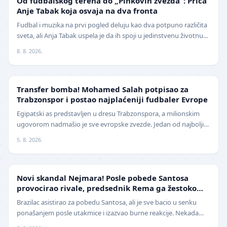
Od fudbalskog terena do „Pinkovih zvezda“: Priča
Anje Tabak koja osvaja na dva fronta
Fudbal i muzika na prvi pogled deluju kao dva potpuno različita
sveta, ali Anja Tabak uspela je da ih spoji u jedinstvenu životnu
priču. Fudbalerka ŽFK Fruška G…
8. 8. 2026.
TRANSFERI
Transfer bomba! Mohamed Salah potpisao za
Trabzonspor i postao najplaćeniji fudbaler Evrope
Egipatski as predstavljen u dresu Trabzonspora, a milionskim
ugovorom nadmašio je sve evropske zvezde. Jedan od najboljih
fudbalera današnjice, Mohamed Salah, z…
5. 8. 2026.
FUDBAL
Novi skandal Nejmara! Posle pobede Santosa
provocirao rivale, predsednik Rema ga žestoko
isprozivao: "Bitanga i klovn!" (VIDEO)
Brazilac asistirao za pobedu Santosa, ali je sve bacio u senku
ponašanjem posle utakmice i izazvao burne reakcije. Nekada
jedan od najboljih fudbalera sveta, Ne…