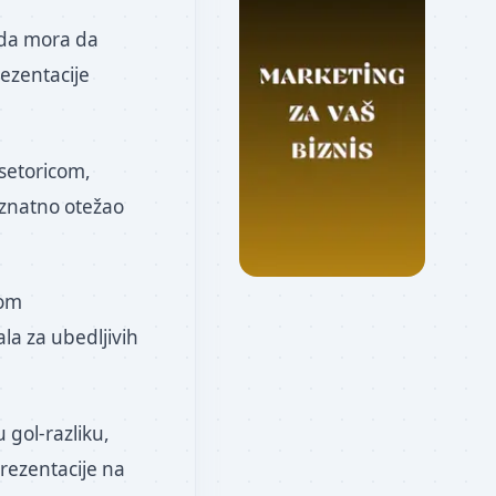
sada mora da
ezentacije
esetoricom,
 znatno otežao
gom
a za ubedljivih
 gol-razliku,
rezentacije na