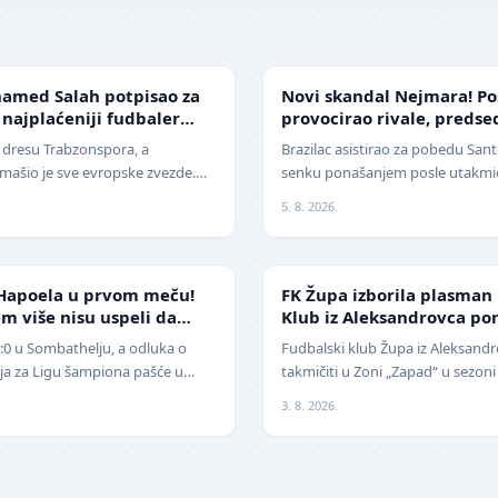
FUDBAL
amed Salah potpisao za
Novi skandal Nejmara! Po
 najplaćeniji fudbaler
provocirao rivale, preds
žestoko isprozivao: "Bitan
u dresu Trabzonspora, a
Brazilac asistirao za pobedu Santo
ašio je sve evropske zvezde.
senku ponašanjem posle utakmice
era današnjice, Mohamed Salah,
Nekada jedan od najboljih fudba
5. 8. 2026.
NIŽE LIGE
Hapoela u prvom meču!
FK Župa izborila plasman
m više nisu uspeli da
Klub iz Aleksandrovca po
1:0 u Sombathelju, a odluka o
Fudbalski klub Župa iz Aleksandr
cija za Ligu šampiona pašće u
takmičiti u Zoni „Zapad“ u sezoni
 Mitić". Fudbaleri Cr…
pobedio na javnom pozivu za p
3. 8. 2026.