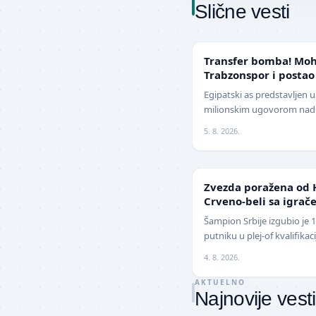
Slične vesti
TRANSFERI
Transfer bomba! Moh
Trabzonspor i postao
Evrope
Egipatski as predstavljen 
milionskim ugovorom nadm
Jedan od najboljih fudbal
5. 8. 2026.
z…
LIGA ŠAMPIONA
Zvezda poražena od 
Crveno-beli sa igrače
izbegnu poraz
Šampion Srbije izgubio je 
putniku u plej-of kvalifika
revanšu na stadionu "Rajko
4. 8. 2026.
AKTUELNO
Najnovije vesti