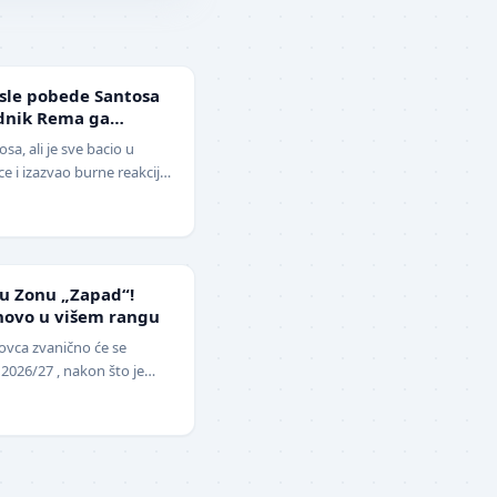
sle pobede Santosa
ednik Rema ga
ga i klovn!" (VIDEO)
sa, ali je sve bacio u
 i izazvao burne reakcije.
lera sveta, Ne…
 u Zonu „Zapad“!
novo u višem rangu
ovca zvanično će se
 2026/27 , nakon što je
opunu upražnjenog mest…