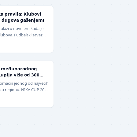
ka pravila: Klubovi
d dugova gašenjem!
ulazi u novu eru kada je
klubova. Fudbalski savez
izmene pravil…
g međunarodnog
uplja više od 300
domaćin jednog od najvećih
a u regionu. NIKA CUP 2026
udbalere, održa…