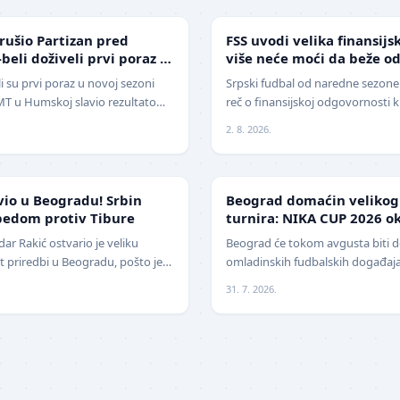
FUDBAL
rušio Partizan pred
FSS uvodi velika finansijs
-beli doživeli prvi poraz u
više neće moći da beže o
i su prvi poraz u novoj sezoni
Srpski fudbal od naredne sezone 
 IMT u Humskoj slavio rezultatom
reč o finansijskoj odgovornosti 
a. Crno-beli su…
Srbije (FSS) usvojio je značajne 
2. 8. 2026.
LOKAL
vio u Beogradu! Srbin
Beograd domaćin veliko
bedom protiv Tibure
turnira: NIKA CUP 2026 ok
klubova
r Rakić ostvario je veliku
Beograd će tokom avgusta biti 
 priredbi u Beogradu, pošto je
omladinskih fudbalskih događaj
ija savladao iskusnog Polja…
, međunarodni turnir za mlade f
31. 7. 2026.