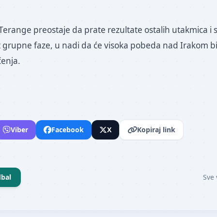
erange preostaje da prate rezultate ostalih utakmica i 
 grupne faze, u nadi da će visoka pobeda nad Irakom bit
enja.
Viber
Facebook
X
Kopiraj link
bal
Sve 