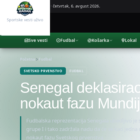
Beograd, Srbija ·
četvrtak, 6. avgust 2026.
Sportske vesti uživo
Sve vesti
Fudbal
Košarka
Lokal
Početna
Fudbal
SVETSKO PRVENSTVO
FUDBAL
Senegal deklasirao 
nokaut fazu Mundij
Fudbalska reprezentacija Senegala ubedljivo je 
grupe I i tako zadržala nadu da će se kao jedna o
nokaut fazu Svetskog prvenstva.