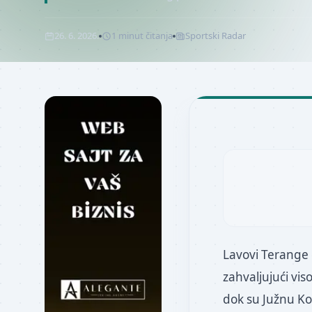
26. 6. 2026.
1
minut
čitanja
Sportski Radar
Lavovi Terange 
zahvaljujući vis
dok su Južnu Kor