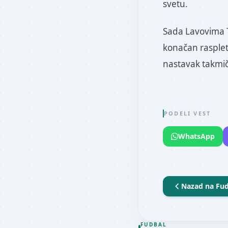
svetu.
Sada Lavovima T
konačan rasplet
nastavak takmič
PODELI VEST
WhatsApp
Nazad na
Fud
FUDBAL