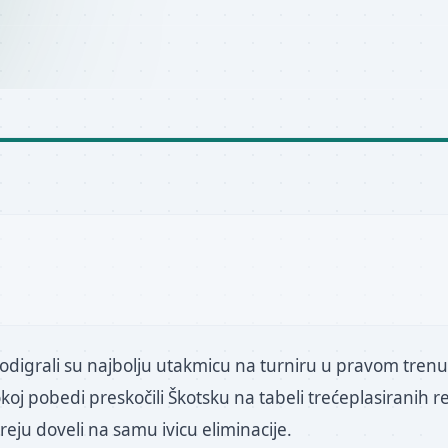
odigrali su najbolju utakmicu na turniru u pravom trenu
okoj pobedi preskočili Škotsku na tabeli trećeplasiranih r
eju doveli na samu ivicu eliminacije.