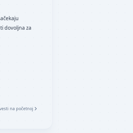
sačekaju
i dovoljna za
vesti na početnoj