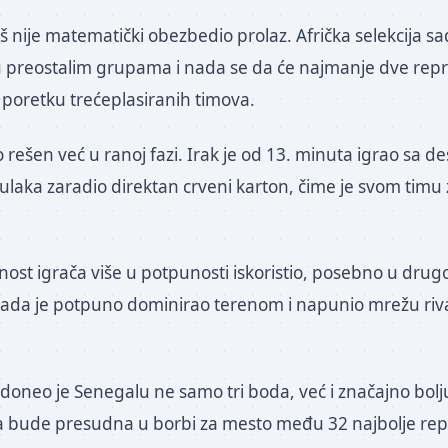
oš nije matematički obezbedio prolaz. Afrička selekcija 
u preostalim grupama i nada se da će najmanje dve repr
 u poretku trećeplasiranih timova.
 rešen već u ranoj fazi. Irak je od 13. minuta igrao sa d
Sulaka zaradio direktan crveni karton, čime je svom timu
nost igrača više u potpunosti iskoristio, posebno u dru
da je potpuno dominirao terenom i napunio mrežu rival
 doneo je Senegalu ne samo tri boda, već i značajno bolju
a bude presudna u borbi za mesto među 32 najbolje rep