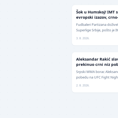
SUPERLIGA
Šok u Humskoj! IMT s
evropski izazov, crno
sezoni
Fudbaleri Partizana doživel
Superlige Srbije, pošto je
2:1 (0:0) u meču trećeg kol
3. 8. 2026.
UFC
Aleksandar Rakić sla
prekinuo crni niz po
Srpski MMA borac Aleksanda
pobedu na UFC Fight Night
jednoglasnom odlukom sud
2. 8. 2026.