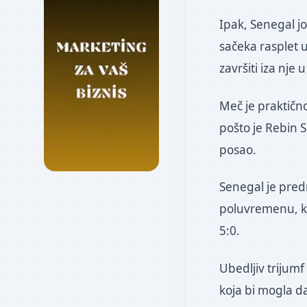
Ipak, Senegal j
sačeka rasplet 
završiti iza nje
Meč je praktično
pošto je Rebin 
posao.
Senegal je pred
poluvremenu, ka
5:0.
Ubedljiv trijumf
koja bi mogla d