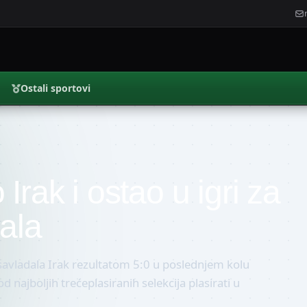
Ostali sportovi
Irak i ostao u igri za
ala
savladala Irak rezultatom 5:0 u poslednjem kolu
d najboljih trećeplasiranih selekcija plasirati u