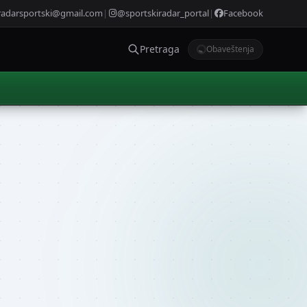
radarsportski@gmail.com
|
@sportskiradar_portal
|
Facebook
Pretraga
Obaveštenja