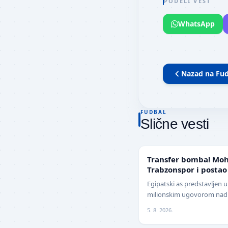
PODELI VEST
WhatsApp
Nazad na
Fud
FUDBAL
Slične vesti
TRANSFERI
Transfer bomba! Moh
Trabzonspor i postao
Evrope
Egipatski as predstavljen 
milionskim ugovorom nadm
Jedan od najboljih fudbal
5. 8. 2026.
z…