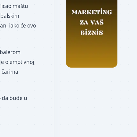
olicao maštu
udbalskim
ran, iako će ovo
udbalerom
de o emotivnoj
a čarima
ko da bude u