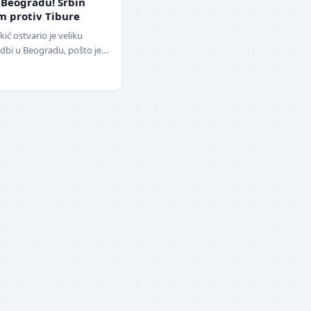
 Beogradu! Srbin
m protiv Tibure
ć ostvario je veliku
dbi u Beogradu, pošto je
vladao iskusnog Polja…