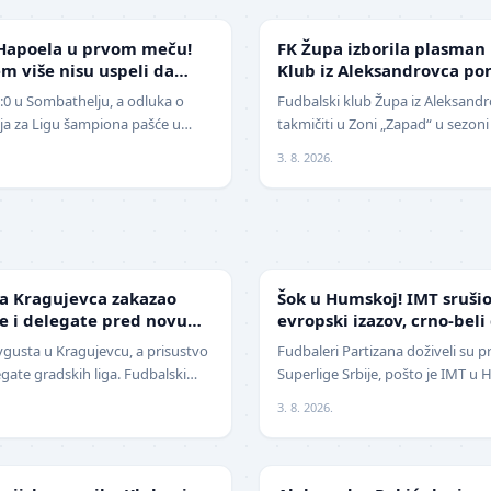
NIŽE LIGE
Hapoela u prvom meču!
FK Župa izborila plasman
m više nisu uspeli da
Klub iz Aleksandrovca po
1:0 u Sombathelju, a odluka o
Fudbalski klub Župa iz Aleksandr
cija za Ligu šampiona pašće u
takmičiti u Zoni „Zapad“ u sezoni
 Mitić". Fudbaleri Cr…
pobedio na javnom pozivu za p
3. 8. 2026.
SUPERLIGA
da Kragujevca zakazao
Šok u Humskoj! IMT srušio
je i delegate pred novu
evropski izazov, crno-beli
sezoni
avgusta u Kragujevcu, a prisustvo
Fudbaleri Partizana doživeli su p
egate gradskih liga. Fudbalski
Superlige Srbije, pošto je IMT u
avio je da će pr…
2:1 (0:0) u meču trećeg kola. Crn
3. 8. 2026.
UFC