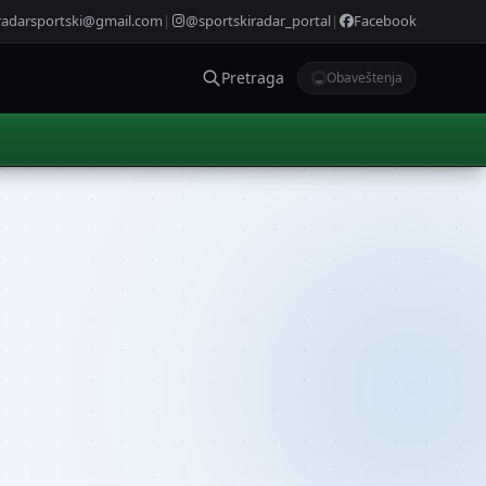
radarsportski@gmail.com
|
@sportskiradar_portal
|
Facebook
Pretraga
Obaveštenja