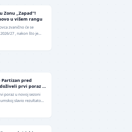
 u Zonu „Zapad“!
novo u višem rangu
ovca zvanično će se
 2026/27 , nakon što je
opunu upražnjenog mest…
 Partizan pred
 doživeli prvi poraz u
rvi poraz u novoj sezoni
 Humskoj slavio rezultatom
o-beli su…