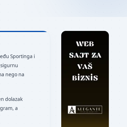
zmeđu Sportinga i
i sigurnu
ama nego na
en dolazak
togram, a