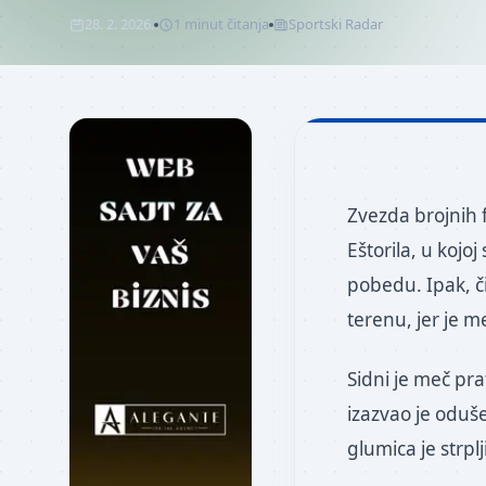
28. 2. 2026.
1
minut
čitanja
Sportski Radar
Zvezda brojnih f
Eštorila, u kojoj
pobedu. Ipak, č
terenu, jer je 
Sidni je meč pra
izazvao je odušev
glumica je strplji