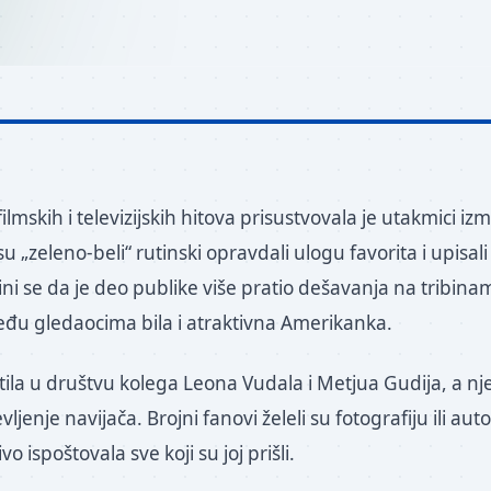
ilmskih i televizijskih hitova prisustvovala je utakmici i
 su „zeleno-beli“ rutinski opravdali ulogu favorita i upisal
ini se da je deo publike više pratio dešavanja na tribin
među gledaocima bila i atraktivna Amerikanka.
tila u društvu kolega Leona Vudala i Metjua Gudija, a nj
ljenje navijača. Brojni fanovi želeli su fotografiju ili au
vo ispoštovala sve koji su joj prišli.