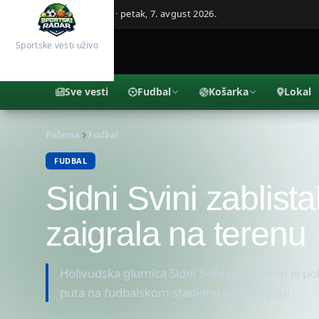
Beograd, Srbija ·
petak, 7. avgust 2026.
Sportske vesti uživo
Sve vesti
Fudbal
Košarka
Lokal
Početna
Fudbal
FUDBAL
Sidni Svini zablist
zaigrala na terenu
Holivudska glumica Sidni Svini još jednom je po
puta na fudbalskom stadionu u Portugalu!