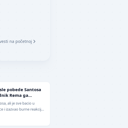
vesti na početnoj
sle pobede Santosa
ednik Rema ga
ga i klovn!" (VIDEO)
sa, ali je sve bacio u
 i izazvao burne reakcije.
lera sveta, Ne…