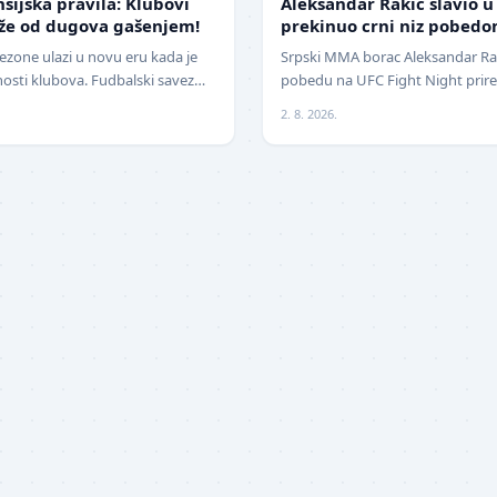
nsijska pravila: Klubovi
Aleksandar Rakić slavio u
eže od dugova gašenjem!
prekinuo crni niz pobedo
ezone ulazi u novu eru kada je
Srpski MMA borac Aleksandar Raki
nosti klubova. Fudbalski savez
pobedu na UFC Fight Night prire
čajne izmene pravil…
jednoglasnom odlukom sudija sa
2. 8. 2026.