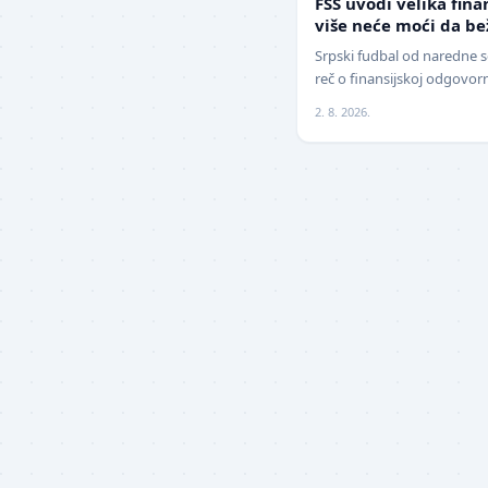
FSS uvodi velika fina
više neće moći da b
Srpski fudbal od naredne s
reč o finansijskoj odgovor
Srbije (FSS) usvojio je zna
2. 8. 2026.