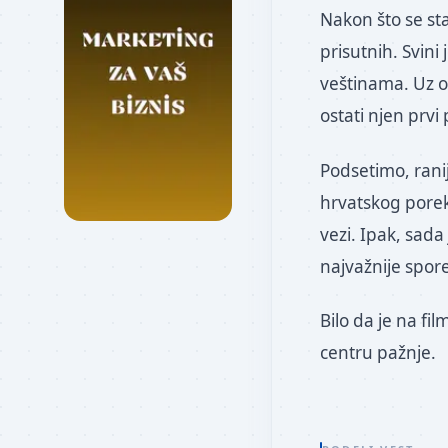
Nakon što se st
prisutnih. Svini
veštinama. Uz os
ostati njen prvi
Podsetimo, rani
hrvatskog porek
vezi. Ipak, sada
najvažnije spor
Bilo da je na fi
centru pažnje.