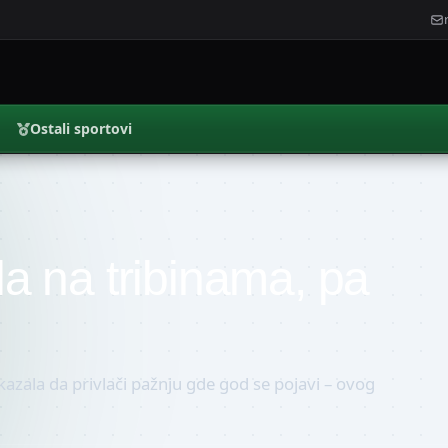
Ostali sportovi
ala na tribinama, pa
kazala da privlači pažnju gde god se pojavi – ovog