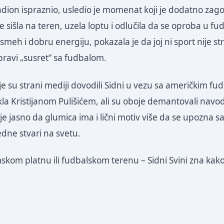
adion ispraznio, usledio je momenat koji je dodatno zag
 je sišla na teren, uzela loptu i odlučila da se oproba u f
meh i dobru energiju, pokazala je da joj ni sport nije st
 pravi „susret“ sa fudbalom.
je su strani mediji dovodili Sidni u vezu sa američkim f
la Kristijanom Pulišićem, ali su oboje demantovali navo
 je jasno da glumica ima i lični motiv više da se upozna s
edne stvari na svetu.
lmskom platnu ili fudbalskom terenu – Sidni Svini zna ka