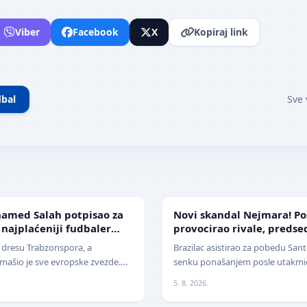
Viber
Facebook
X
Kopiraj link
bal
Sve 
FUDBAL
amed Salah potpisao za
Novi skandal Nejmara! Po
 najplaćeniji fudbaler
provocirao rivale, preds
žestoko isprozivao: "Bitan
u dresu Trabzonspora, a
Brazilac asistirao za pobedu Santo
ašio je sve evropske zvezde.
senku ponašanjem posle utakmice
era današnjice, Mohamed Salah,
Nekada jedan od najboljih fudba
5. 8. 2026.