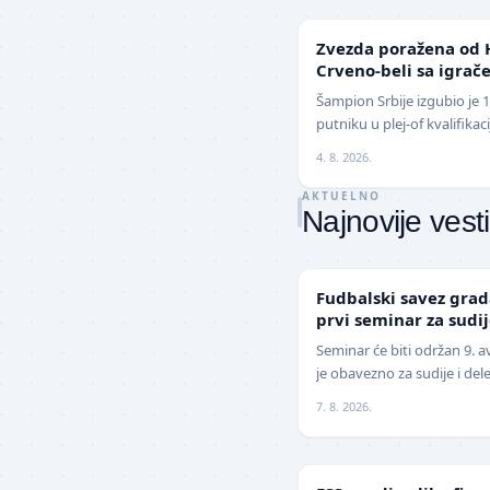
LIGA ŠAMPIONA
Zvezda poražena od 
Crveno-beli sa igrače
izbegnu poraz
Šampion Srbije izgubio je 
putniku u plej-of kvalifika
revanšu na stadionu "Rajko
4. 8. 2026.
AKTUELNO
Najnovije vesti
LOKAL
Fudbalski savez gra
prvi seminar za sudi
sezonu
Seminar će biti održan 9. 
je obavezno za sudije i del
savez grada Kragujevca obj
7. 8. 2026.
FUDBAL