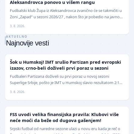
Aleksandrovca ponovo u višem rangu
Fudbalski klub Župa iz Aleksandrovca zvanično će se takmičiti u
Zoni „Zapad“ u sezoni 2026/27 , nakon što je pobedio na javnom
pozivu za popunu upražnjenog mest…
3. 8. 2026.
AKTUELNO
Najnovije vesti
SUPERLIGA
Šok u Humskoj! IMT srušio Partizan pred evropski
izazov, crno-beli doživeli prvi poraz u sezoni
Fudbaleri Partizana doživeli su prvi poraz u novoj sezoni
Superlige Srbije, pošto je IMT u Humskoj slavio rezultatom 2:1
(0:0) u meču trećeg kola. Crno-beli su…
3. 8. 2026.
FUDBAL
FSS uvodi velika finansijska pravila: Klubovi više
neće moći da beže od dugova gašenjem!
Srpski fudbal od naredne sezone ulazi u novu eru kada je reč o