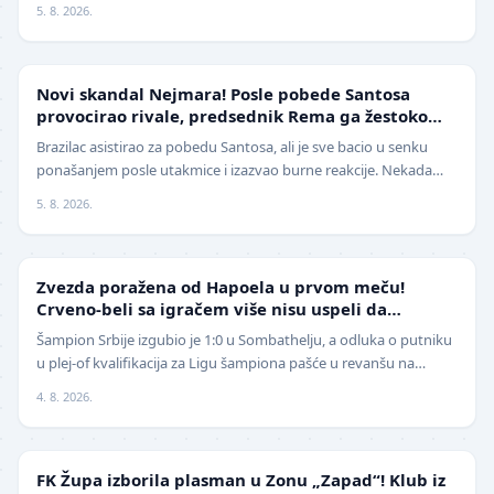
5. 8. 2026.
FUDBAL
Novi skandal Nejmara! Posle pobede Santosa
provocirao rivale, predsednik Rema ga žestoko
isprozivao: "Bitanga i klovn!" (VIDEO)
Brazilac asistirao za pobedu Santosa, ali je sve bacio u senku
ponašanjem posle utakmice i izazvao burne reakcije. Nekada
jedan od najboljih fudbalera sveta, Ne…
5. 8. 2026.
LIGA ŠAMPIONA
Zvezda poražena od Hapoela u prvom meču!
Crveno-beli sa igračem više nisu uspeli da
izbegnu poraz
Šampion Srbije izgubio je 1:0 u Sombathelju, a odluka o putniku
u plej-of kvalifikacija za Ligu šampiona pašće u revanšu na
stadionu "Rajko Mitić". Fudbaleri Cr…
4. 8. 2026.
NIŽE LIGE
FK Župa izborila plasman u Zonu „Zapad“! Klub iz