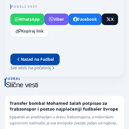
PODELI VEST
WhatsApp
Viber
Facebook
X
Kopiraj link
Nazad na
Fudbal
Sve vesti na početnoj
FUDBAL
Slične vesti
TRANSFERI
Transfer bomba! Mohamed Salah potpisao za
Trabzonspor i postao najplaćeniji fudbaler Evrope
Egipatski as predstavljen u dresu Trabzonspora, a milionskim
ugovorom nadmašio je sve evropske zvezde. Jedan od najboljih
fudbalera današnjice, Mohamed Salah, z…