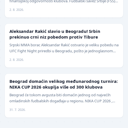
finansijskoj odgovornosti klubova. Fudbalski savez Srbije (FSS)
usvojio je značajne izmene pravil…
2. 8. 2026.
UFC
Aleksandar Rakić slavio u Beogradu! Srbin
prekinuo crni niz pobedom protiv Tibure
Srpski MMA borac Aleksandar Rakić ostvario je veliku pobedu na
UFC Fight Night priredbi u Beogradu, pošto je jednoglasnom
odlukom sudija savladao iskusnog Polja…
2. 8. 2026.
LOKAL
Beograd domaćin velikog međunarodnog turnira:
NIKA CUP 2026 okuplja više od 300 klubova
Beograd će tokom avgusta biti domaćin jednog od najvećih
omladinskih fudbalskih događaja u regionu. NIKA CUP 2026 ,
međunarodni turnir za mlade fudbalere, održa…
31. 7. 2026.