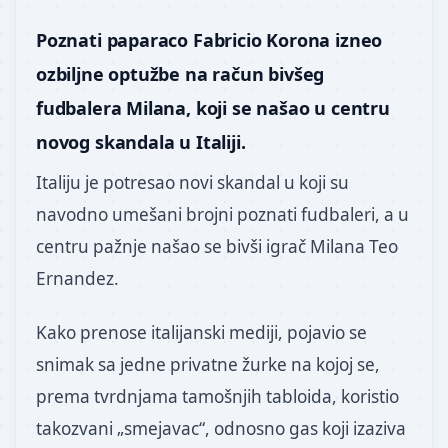
Poznati paparaco Fabricio Korona izneo
ozbiljne optužbe na račun bivšeg
fudbalera Milana, koji se našao u centru
novog skandala u Italiji.
Italiju je potresao novi skandal u koji su
navodno umešani brojni poznati fudbaleri, a u
centru pažnje našao se bivši igrač Milana Teo
Ernandez.
Kako prenose italijanski mediji, pojavio se
snimak sa jedne privatne žurke na kojoj se,
prema tvrdnjama tamošnjih tabloida, koristio
takozvani „smejavac“, odnosno gas koji izaziva