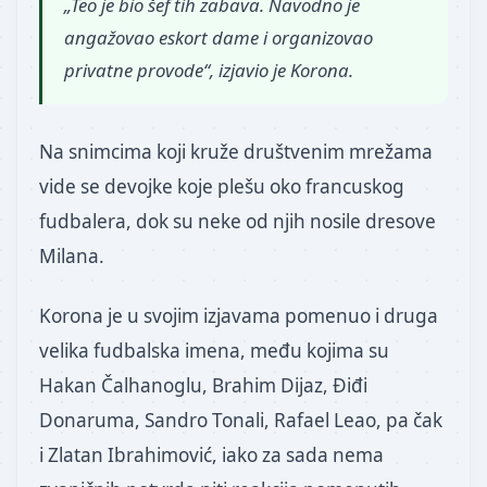
„Teo je bio šef tih zabava. Navodno je
angažovao eskort dame i organizovao
privatne provode“,
izjavio je Korona
.
Na snimcima koji kruže društvenim mrežama
vide se devojke koje plešu oko francuskog
fudbalera, dok su neke od njih nosile dresove
Milana.
Korona je u svojim izjavama pomenuo i druga
velika fudbalska imena, među kojima su
Hakan Čalhanoglu, Brahim Dijaz, Điđi
Donaruma, Sandro Tonali, Rafael Leao, pa čak
i Zlatan Ibrahimović, iako za sada nema