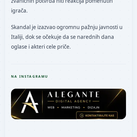
zvaničnih potvrda niti reakcija pomenutih
igrača.
Skandal je izazvao ogromnu pažnju javnosti u
Italiji, dok se očekuje da se narednih dana
oglase i akteri cele priče.
NA INSTAGRAMU