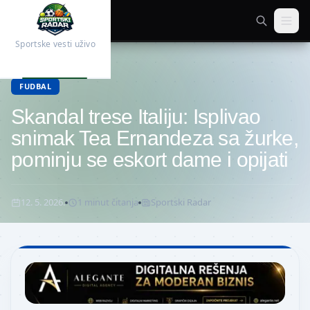
Sportske vesti uživo
Početna
Fudbal
FUDBAL
Skandal trese Italiju: Isplivao
snimak Tea Ernandeza sa žurke,
pominju se eskort dame i opijati
12. 5. 2026.
1
minut
čitanja
Sportski Radar