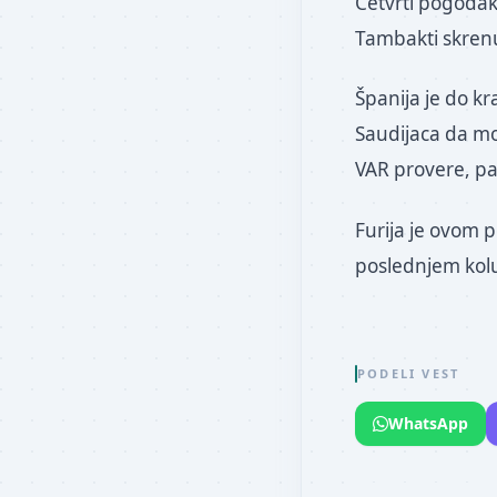
Četvrti pogodak 
Tambakti skren
Španija je do k
Saudijaca da m
VAR provere, pa 
Furija je ovom p
poslednjem kolu
PODELI VEST
WhatsApp