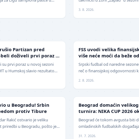
 Mitić". Fudbaleri Cr…
pobedio na javnom pozivu za p
3. 8. 2026.
FUDBAL
rušio Partizan pred
FSS uvodi velika finansijs
-beli doživeli prvi poraz u
više neće moći da beže o
i su prvi poraz u novoj sezoni
Srpski fudbal od naredne sezone 
 IMT u Humskoj slavio rezultatom
reč o finansijskoj odgovornosti 
a. Crno-beli su…
Srbije (FSS) usvojio je značajne 
2. 8. 2026.
LOKAL
vio u Beogradu! Srbin
Beograd domaćin veliko
bedom protiv Tibure
turnira: NIKA CUP 2026 ok
klubova
r Rakić ostvario je veliku
Beograd će tokom avgusta biti 
 priredbi u Beogradu, pošto je
omladinskih fudbalskih događaj
ija savladao iskusnog Polja…
, međunarodni turnir za mlade f
31. 7. 2026.