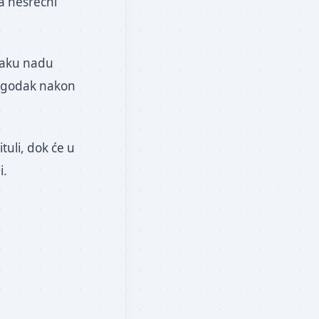
a nesrećni
svaku nadu
pogodak nakon
tuli, dok će u
i.