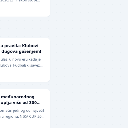
opunu upražnjenog mest…
ka pravila: Klubovi
d dugova gašenjem!
ulazi u novu eru kada je
klubova. Fudbalski savez
izmene pravil…
g međunarodnog
uplja više od 300
domaćin jednog od najvećih
a u regionu. NIKA CUP 2026
udbalere, održa…