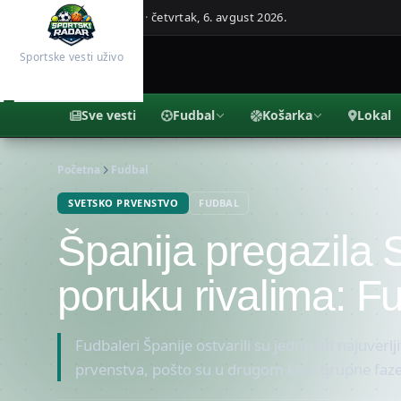
Beograd, Srbija ·
četvrtak, 6. avgust 2026.
Sportske vesti uživo
Sve vesti
Fudbal
Košarka
Lokal
Početna
Fudbal
SVETSKO PRVENSTVO
FUDBAL
Španija pregazila S
poruku rivalima: Fu
Fudbaleri Španije ostvarili su jednu od najuver
prvenstva, pošto su u drugom kolu grupne faze 