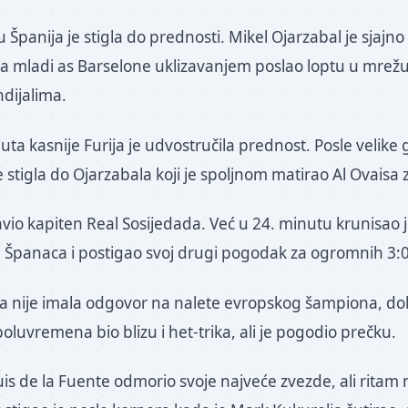
 Španija je stigla do prednosti. Mikel Ojarzabal je sjajn
a mladi as Barselone uklizavanjem poslao loptu u mrežu
dijalima.
ta kasnije Furija je udvostručila prednost. Posle velike
e stigla do Ojarzabala koji je spoljnom matirao Al Ovaisa z
avio kapiten Real Sosijedada. Već u 24. minutu krunisao j
ju Španaca i postigao svoj drugi pogodak za ogromnih 3:0
ja nije imala odgovor na nalete evropskog šampiona, dok
oluvremena bio blizu i het-trika, ali je pogodio prečku.
is de la Fuente odmorio svoje najveće zvezde, ali ritam 