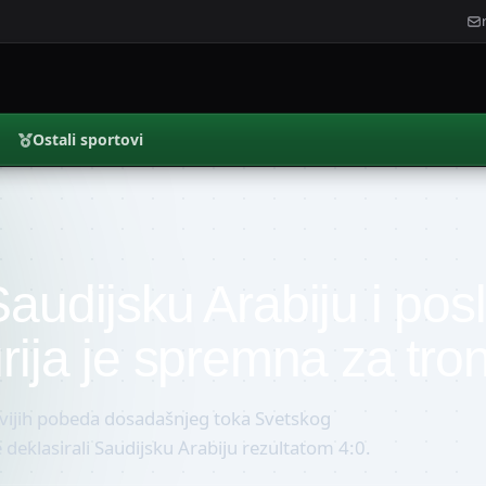
Ostali sportovi
audijsku Arabiju i pos
rija je spremna za tron
ljivijih pobeda dosadašnjeg toka Svetskog
deklasirali Saudijsku Arabiju rezultatom 4:0.