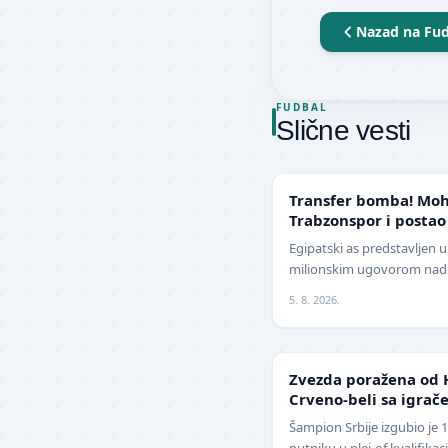
Nazad na
Fud
FUDBAL
Slične vesti
TRANSFERI
Transfer bomba! Moh
Trabzonspor i postao
Evrope
Egipatski as predstavljen 
milionskim ugovorom nadm
Jedan od najboljih fudbal
5. 8. 2026.
z…
LIGA ŠAMPIONA
Zvezda poražena od 
Crveno-beli sa igrače
izbegnu poraz
Šampion Srbije izgubio je 
putniku u plej-of kvalifika