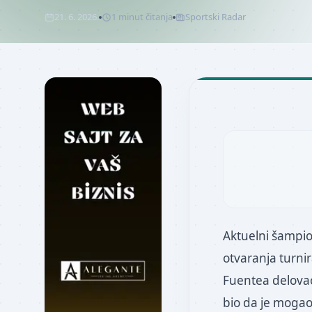
21. 6. 2026.
1
minut
čitanja
Sportski Radar
Aktuelni šampio
otvaranja turni
Fuentea delovao
bio da je mogao