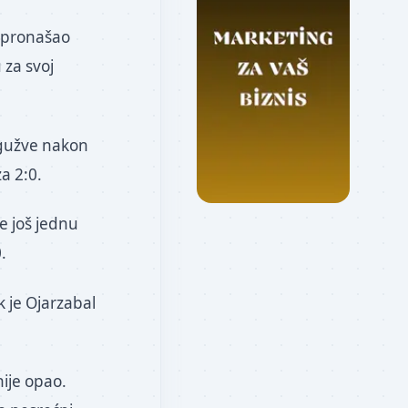
o pronašao
 za svoj
 gužve nakon
a 2:0.
e još jednu
.
 je Ojarzabal
nije opao.