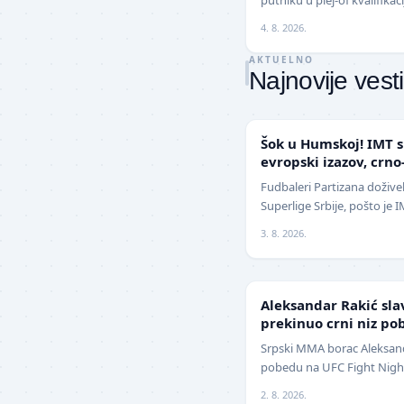
revanšu na stadionu "Rajko
4. 8. 2026.
AKTUELNO
Najnovije vesti
SUPERLIGA
Šok u Humskoj! IMT s
evropski izazov, crno
sezoni
Fudbaleri Partizana doživel
Superlige Srbije, pošto je
2:1 (0:0) u meču trećeg kol
3. 8. 2026.
UFC
Aleksandar Rakić sla
prekinuo crni niz po
Srpski MMA borac Aleksanda
pobedu na UFC Fight Night
jednoglasnom odlukom sud
2. 8. 2026.