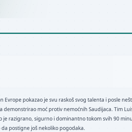
n Evrope pokazao je svu raskoš svog talenta i posle nešt
ra demonstrirao moć protiv nemoćnih Saudijaca. Tim Lui
 je razigrano, sigurno i dominantno tokom svih 90 minut
 da postigne još nekoliko pogodaka.