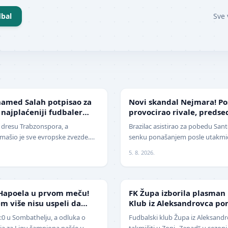
bal
Sve 
FUDBAL
amed Salah potpisao za
Novi skandal Nejmara! Po
 najplaćeniji fudbaler
provocirao rivale, preds
žestoko isprozivao: "Bitan
u dresu Trabzonspora, a
Brazilac asistirao za pobedu Santo
ašio je sve evropske zvezde.
senku ponašanjem posle utakmice
era današnjice, Mohamed Salah,
Nekada jedan od najboljih fudba
5. 8. 2026.
NIŽE LIGE
Hapoela u prvom meču!
FK Župa izborila plasman
m više nisu uspeli da
Klub iz Aleksandrovca po
1:0 u Sombathelju, a odluka o
Fudbalski klub Župa iz Aleksandr
cija za Ligu šampiona pašće u
takmičiti u Zoni „Zapad“ u sezoni