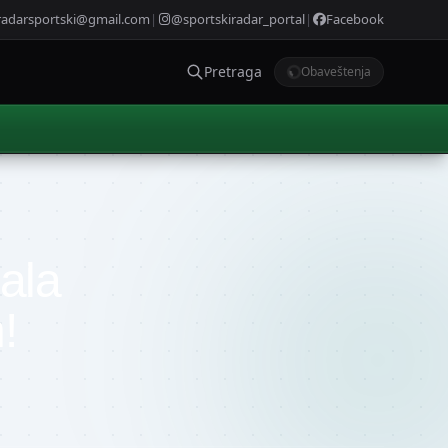
radarsportski@gmail.com
|
@sportskiradar_portal
|
Facebook
Pretraga
Obaveštenja
lala
!