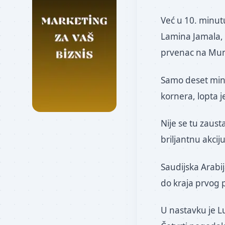
Već u 10. minutu
Lamina Jamala, 
prvenac na Mun
Samo deset minu
kornera, lopta j
Nije se tu zaust
briljantnu akci
Saudijska Arabi
do kraja prvog p
U nastavku je Lu