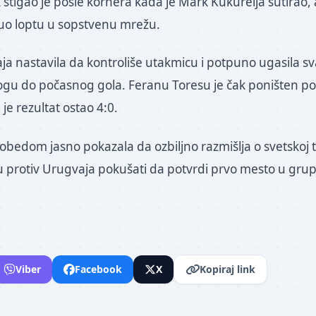
stigao je posle kornera kada je Mark Kukurelja šutirao, 
uo loptu u sopstvenu mrežu.
raja nastavila da kontroliše utakmicu i potpuno ugasila 
ogu do počasnog gola. Feranu Toresu je čak poništen 
je rezultat ostao 4:0.
obedom jasno pokazala da ozbiljno razmišlja o svetskoj ti
 protiv Urugvaja pokušati da potvrdi prvo mesto u grup
Viber
Facebook
X
Kopiraj link