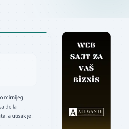
o mirnijeg
sa de la
a, a utisak je