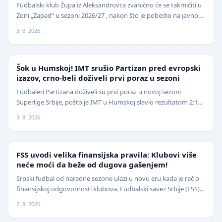
Fudbalski klub Župa iz Aleksandrovca zvanično će se takmičiti u
Zoni „Zapad“ u sezoni 2026/27 , nakon što je pobedio na javnom
pozivu za popunu upražnjenog mest…
3. 8. 2026.
SUPERLIGA
Šok u Humskoj! IMT srušio Partizan pred evropski
izazov, crno-beli doživeli prvi poraz u sezoni
Fudbaleri Partizana doživeli su prvi poraz u novoj sezoni
Superlige Srbije, pošto je IMT u Humskoj slavio rezultatom 2:1
(0:0) u meču trećeg kola. Crno-beli su…
3. 8. 2026.
FUDBAL
FSS uvodi velika finansijska pravila: Klubovi više
neće moći da beže od dugova gašenjem!
Srpski fudbal od naredne sezone ulazi u novu eru kada je reč o
finansijskoj odgovornosti klubova. Fudbalski savez Srbije (FSS)
usvojio je značajne izmene pravil…
2. 8. 2026.