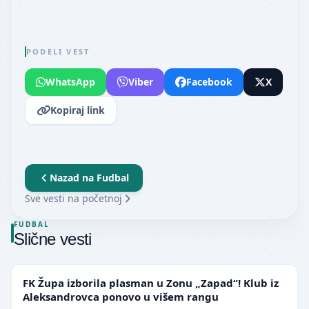
PODELI VEST
WhatsApp
Viber
Facebook
X
Kopiraj link
Nazad na
Fudbal
Sve vesti na početnoj
FUDBAL
Slične vesti
NIŽE LIGE
FK Župa izborila plasman u Zonu „Zapad“! Klub iz
Aleksandrovca ponovo u višem rangu