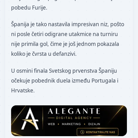
pobedu Furije.
Španija je tako nastavila impresivan niz, pošto
ni posle četiri odigrane utakmice na turniru
nije primila gol, čime je još jednom pokazala
koliko je čvrsta u defanzivi.
U osmini finala Svetskog prvenstva Španiju
očekuje pobednik duela između Portugala i
Hrvatske.