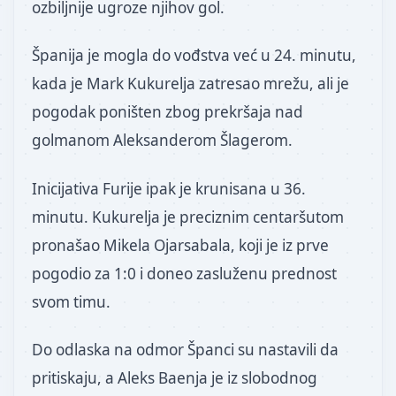
ozbiljnije ugroze njihov gol.
Španija je mogla do vođstva već u 24. minutu,
kada je Mark Kukurelja zatresao mrežu, ali je
pogodak poništen zbog prekršaja nad
golmanom Aleksanderom Šlagerom.
Inicijativa Furije ipak je krunisana u 36.
minutu. Kukurelja je preciznim centaršutom
pronašao Mikela Ojarsabala, koji je iz prve
pogodio za 1:0 i doneo zasluženu prednost
svom timu.
Do odlaska na odmor Španci su nastavili da
pritiskaju, a Aleks Baenja je iz slobodnog