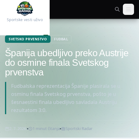
Sportske vesti uživo
Početna
Fudbal
SVETSKO PRVENSTVO
FUDBAL
Španija ubedljivo preko Austrije
do osmine finala Svetskog
prvenstva
Fudbalska reprezentacija Španije plasirala se u
osminu finala Svetskog prvenstva, pošto je u
šesnaestini finala ubedljivo savladala Austriju
rezultatom 3:0.
2. 7. 2026.
1
minut
čitanja
Sportski Radar