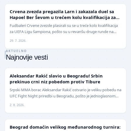
LIGA ŠAMPIONA
Crvena zvezda pregazila Larn i zakazala duel sa
Hapoel Ber Ševom u trećem kolu kvalifikacija za
Ligu šampiona
Fudbaleri Crvene zvezde plasirali su se u treće kolo kvalifikacija
za UEFA Ligu šampiona, pošto su u revanšu druge runde na
stadionu "Rajko Mitić" ubedljivo sav…
29. 7. 2026.
AKTUELNO
Najnovije vesti
UFC
Aleksandar Rakić slavio u Beogradu! Srbin
prekinuo crni niz pobedom protiv Tibure
Srpski MMA borac Aleksandar Rakić ostvario je veliku pobedu na
UFC Fight Night priredbi u Beogradu, pošto je jednoglasnom
odlukom sudija savladao iskusnog Polja…
2. 8. 2026.
LOKAL
Beograd domaćin velikog međunarodnog turnira: