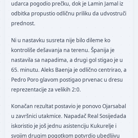
udarca pogodio prečku, dok je Lamin Jamal iz
odbitka propustio odličnu priliku da udvostruči
prednost.
Ni u nastavku susreta nije bilo dileme ko
kontroliše dešavanja na terenu. Španija je
nastavila sa napadima, a drugi gol stigao je u
65. minutu. Aleks Baenja je odlično centrirao, a
Pedro Poro glavom postigao prvenac u dresu
reprezentacije za velikih 2:0.
Konačan rezultat postavio je ponovo Ojarsabal
u završnici utakmice. Napadač Real Sosijedada
iskoristio je još jednu asistenciju Kukurelje i
svojim drugim pogotkom potvrdio ubedljivu