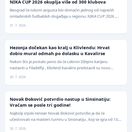
NIKA CUP 2026 okuplja više od 300 klubova
Beograd će tokom avgusta biti domaćin jednog od najvećih
omladinskih fudbalskih događaja u regionu. NIKA CUP 2026 ,
međunarodni turnir za mlade fudbalere, održa…
31. 7. 2026.
NBA
Hezonja dočekan kao kralj u Klivlendu: Hrvat
dobio mural odmah po dolasku u Kavalirse
Nakon što je postalo jasno da će Lebron Džejms karijeru
nastaviti u Filadelfiji , Klivlend Kavalirsi predstavili su novo
pojačanje na spoljnim pozicijama. Hrvat…
30. 7. 2026.
TENIS
Novak Đoković potvrdio nastup u Sinsinatiju:
Vraćam se posle tri godine!
Najbolji srpski teniser Novak Đoković potvrdio je da će
učestvovati na masters turniru u Sinsinatiju , koji se igra od 13.
avgusta . Đoković je vest saopštio pu…
30. 7. 2026.