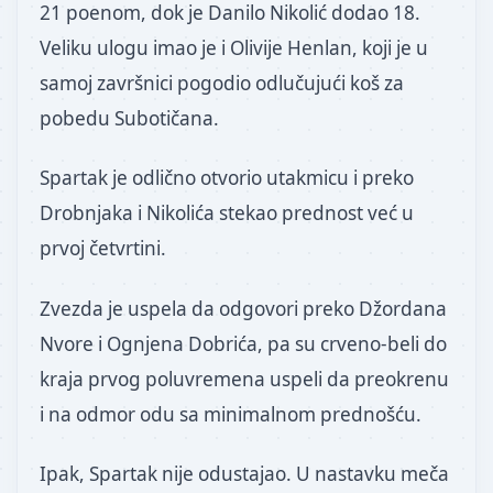
21 poenom, dok je Danilo Nikolić dodao 18.
Veliku ulogu imao je i Olivije Henlan, koji je u
samoj završnici pogodio odlučujući koš za
pobedu Subotičana.
Spartak je odlično otvorio utakmicu i preko
Drobnjaka i Nikolića stekao prednost već u
prvoj četvrtini.
Zvezda je uspela da odgovori preko Džordana
Nvore i Ognjena Dobrića, pa su crveno-beli do
kraja prvog poluvremena uspeli da preokrenu
i na odmor odu sa minimalnom prednošću.
Ipak, Spartak nije odustajao. U nastavku meča