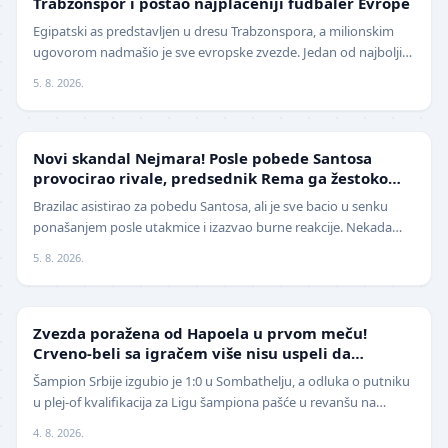
Trabzonspor i postao najplaćeniji fudbaler Evrope
Egipatski as predstavljen u dresu Trabzonspora, a milionskim
ugovorom nadmašio je sve evropske zvezde. Jedan od najboljih
fudbalera današnjice, Mohamed Salah, z…
5. 8. 2026.
FUDBAL
Novi skandal Nejmara! Posle pobede Santosa
provocirao rivale, predsednik Rema ga žestoko
isprozivao: "Bitanga i klovn!" (VIDEO)
Brazilac asistirao za pobedu Santosa, ali je sve bacio u senku
ponašanjem posle utakmice i izazvao burne reakcije. Nekada
jedan od najboljih fudbalera sveta, Ne…
5. 8. 2026.
LIGA ŠAMPIONA
Zvezda poražena od Hapoela u prvom meču!
Crveno-beli sa igračem više nisu uspeli da
izbegnu poraz
Šampion Srbije izgubio je 1:0 u Sombathelju, a odluka o putniku
u plej-of kvalifikacija za Ligu šampiona pašće u revanšu na
stadionu "Rajko Mitić". Fudbaleri Cr…
4. 8. 2026.