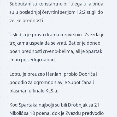
Subotičani su konstantno bili u egalu, a onda
su u poslednjoj četvrtini serijom 12:2 stigli do
velike prednosti.
Usledila je prava drama u završnici. Zvezda je
trojkama uspela da se vrati, Batler je doneo
poen prednosti crveno-belima, ali je Spartak
imao poslednji napad.
Loptu je preuzeo Henlan, probio Dobrića i
pogodio za ogromno slavlje Subotičana i
plasman u finale KLS-a.
Kod Spartaka najbolji su bili Drobnjak sa 21 i
Nikolić sa 18 poena, dok je Zvezdu predvodio