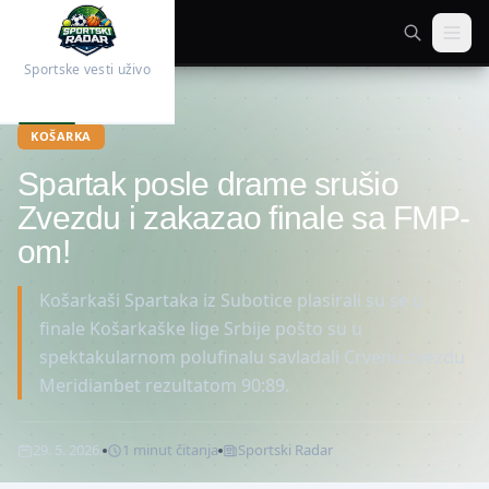
Sportske vesti uživo
Početna
Košarka
KOŠARKA
Spartak posle drame srušio
Zvezdu i zakazao finale sa FMP-
om!
Košarkaši Spartaka iz Subotice plasirali su se u
finale Košarkaške lige Srbije pošto su u
spektakularnom polufinalu savladali Crvenu zvezdu
Meridianbet rezultatom 90:89.
29. 5. 2026.
1
minut
čitanja
Sportski Radar