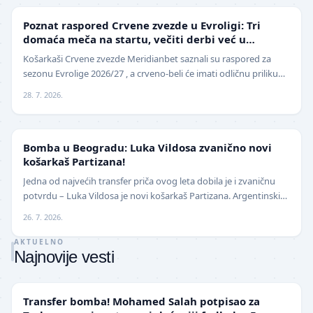
EVROLIGA
Poznat raspored Crvene zvezde u Evroligi: Tri
domaća meča na startu, večiti derbi već u
oktobru
Košarkaši Crvene zvezde Meridianbet saznali su raspored za
sezonu Evrolige 2026/27 , a crveno-beli će imati odličnu priliku
da sezonu otvore na najbolji mogući…
28. 7. 2026.
KOŠARKA
Bomba u Beogradu: Luka Vildosa zvanično novi
košarkaš Partizana!
Jedna od najvećih transfer priča ovog leta dobila je i zvaničnu
potvrdu – Luka Vildosa je novi košarkaš Partizana. Argentinski
reprezentativac i bivši plejmejke…
26. 7. 2026.
AKTUELNO
Najnovije vesti
TRANSFERI
Transfer bomba! Mohamed Salah potpisao za