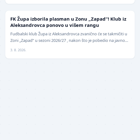
NIŽE LIGE
FK Župa izborila plasman u Zonu „Zapad“! Klub iz
Aleksandrovca ponovo u višem rangu
Fudbalski klub Župa iz Aleksandrovca zvanično će se takmičiti u
Zoni „Zapad“ u sezoni 2026/27 , nakon što je pobedio na javnom
pozivu za popunu upražnjenog mest…
3. 8. 2026.