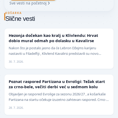
Sve vesti na početnoj
KOŠARKA
Slične vesti
NBA
Hezonja dočekan kao kralj u Klivlendu: Hrvat
dobio mural odmah po dolasku u Kavalirse
Nakon što je postalo jasno da će Lebron Džejms karijeru
nastaviti u Filadelfiji , Klivlend Kavalirsi predstavili su novo
pojačanje na spoljnim pozicijama. Hrvat…
30. 7. 2026.
EVROLIGA
Poznat raspored Partizana u Evroligi: Težak start
za crno-bele, večiti derbi već u sedmom kolu
Objavljen je raspored Evrolige za sezonu 2026/27 , a košarkaše
Partizana na startu očekuje izuzetno zahtevan raspored. Crno-
beli sezonu otvaraju 25. septembra p…
28. 7. 2026.