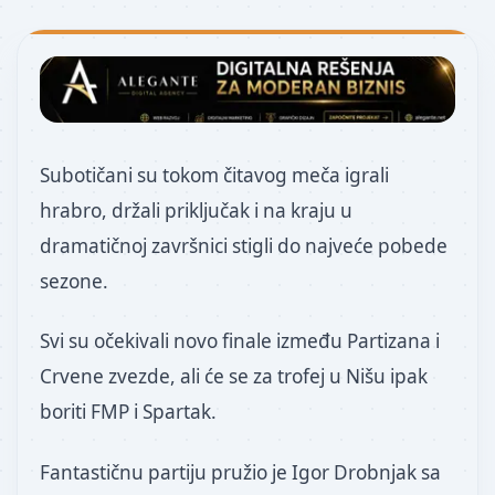
Subotičani su tokom čitavog meča igrali
hrabro, držali priključak i na kraju u
dramatičnoj završnici stigli do najveće pobede
sezone.
Svi su očekivali novo finale između Partizana i
Crvene zvezde, ali će se za trofej u Nišu ipak
boriti FMP i Spartak.
Fantastičnu partiju pružio je Igor Drobnjak sa