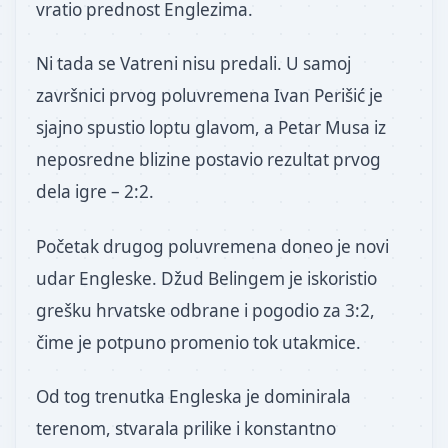
vratio prednost Englezima.
Ni tada se Vatreni nisu predali. U samoj
završnici prvog poluvremena Ivan Perišić je
sjajno spustio loptu glavom, a Petar Musa iz
neposredne blizine postavio rezultat prvog
dela igre – 2:2.
Početak drugog poluvremena doneo je novi
udar Engleske. Džud Belingem je iskoristio
grešku hrvatske odbrane i pogodio za 3:2,
čime je potpuno promenio tok utakmice.
Od tog trenutka Engleska je dominirala
terenom, stvarala prilike i konstantno