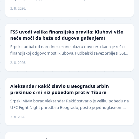
(0:0) u meču trećeg kola. Crno-beli su…
3. 8. 2026.
FUDBAL
FSS uvodi velika finansijska pravila: Klubovi više
neće moći da beže od dugova gašenjem!
Srpski fudbal od naredne sezone ulazi u novu eru kada je reč o
finansijskoj odgovornosti klubova. Fudbalski savez Srbije (FSS)
usvojio je značajne izmene pravil…
2. 8. 2026.
UFC
Aleksandar Rakić slavio u Beogradu! Srbin
prekinuo crni niz pobedom protiv Tibure
Srpski MMA borac Aleksandar Rakić ostvario je veliku pobedu na
UFC Fight Night priredbi u Beogradu, pošto je jednoglasnom
odlukom sudija savladao iskusnog Polja…
2. 8. 2026.
LOKAL