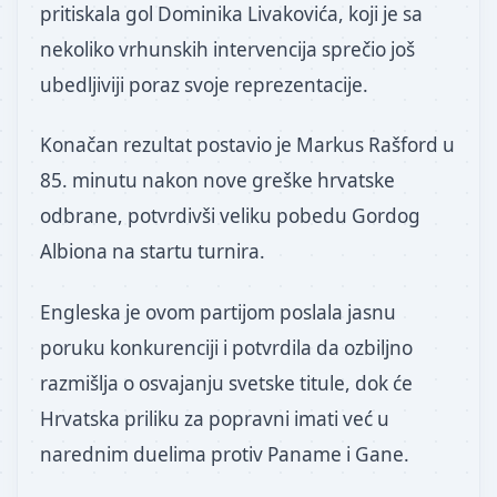
pritiskala gol Dominika Livakovića, koji je sa
nekoliko vrhunskih intervencija sprečio još
ubedljiviji poraz svoje reprezentacije.
Konačan rezultat postavio je Markus Rašford u
85. minutu nakon nove greške hrvatske
odbrane, potvrdivši veliku pobedu Gordog
Albiona na startu turnira.
Engleska je ovom partijom poslala jasnu
poruku konkurenciji i potvrdila da ozbiljno
razmišlja o osvajanju svetske titule, dok će
Hrvatska priliku za popravni imati već u
narednim duelima protiv Paname i Gane.