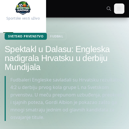
Sportske vesti uživo
Početna
Fudbal
SVETSKO PRVENSTVO
FUDBAL
Spektakl u Dalasu: Engleska
nadigrala Hrvatsku u derbiju
Mundijala
Fudbaleri Engleske savladali su Hrvatsku rezultatom
4:2 u derbiju prvog kola grupe L na Svetskom
prvenstvu. U meču prepunom uzbuđenja, preokreta
i sjajnih poteza, Gordi Albion je pokazao zašto ga
mnogi smatraju jednim od glavnih kandidata za
osvajanje titule.