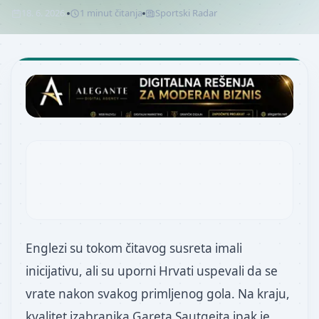
18. 6. 2026.
1
minut
čitanja
Sportski Radar
Englezi su tokom čitavog susreta imali
inicijativu, ali su uporni Hrvati uspevali da se
vrate nakon svakog primljenog gola. Na kraju,
kvalitet izabranika Gareta Sautgejta ipak je