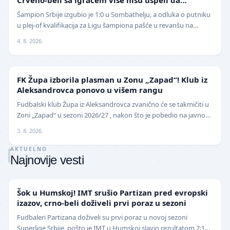
izbegnu poraz
Šampion Srbije izgubio je 1:0 u Sombathelju, a odluka o putniku
u plej-of kvalifikacija za Ligu šampiona pašće u revanšu na
stadionu "Rajko Mitić". Fudbaleri Cr…
4. 8. 2026.
NIŽE LIGE
FK Župa izborila plasman u Zonu „Zapad“! Klub iz
Aleksandrovca ponovo u višem rangu
Fudbalski klub Župa iz Aleksandrovca zvanično će se takmičiti u
Zoni „Zapad“ u sezoni 2026/27 , nakon što je pobedio na javnom
pozivu za popunu upražnjenog mest…
3. 8. 2026.
AKTUELNO
Najnovije vesti
SUPERLIGA
Šok u Humskoj! IMT srušio Partizan pred evropski
izazov, crno-beli doživeli prvi poraz u sezoni
Fudbaleri Partizana doživeli su prvi poraz u novoj sezoni
Superlige Srbije, pošto je IMT u Humskoj slavio rezultatom 2:1