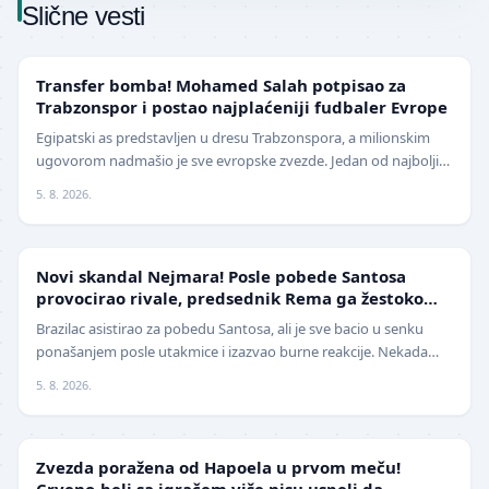
Slične vesti
TRANSFERI
Transfer bomba! Mohamed Salah potpisao za
Trabzonspor i postao najplaćeniji fudbaler Evrope
Egipatski as predstavljen u dresu Trabzonspora, a milionskim
ugovorom nadmašio je sve evropske zvezde. Jedan od najboljih
fudbalera današnjice, Mohamed Salah, z…
5. 8. 2026.
FUDBAL
Novi skandal Nejmara! Posle pobede Santosa
provocirao rivale, predsednik Rema ga žestoko
isprozivao: "Bitanga i klovn!" (VIDEO)
Brazilac asistirao za pobedu Santosa, ali je sve bacio u senku
ponašanjem posle utakmice i izazvao burne reakcije. Nekada
jedan od najboljih fudbalera sveta, Ne…
5. 8. 2026.
LIGA ŠAMPIONA
Zvezda poražena od Hapoela u prvom meču!
Crveno-beli sa igračem više nisu uspeli da