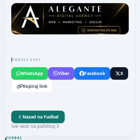
PODELI VEST
WhatsApp
Viber
Facebook
X
Kopiraj link
Nazad na
Fudbal
Sve vesti na početnoj
FUDBAL