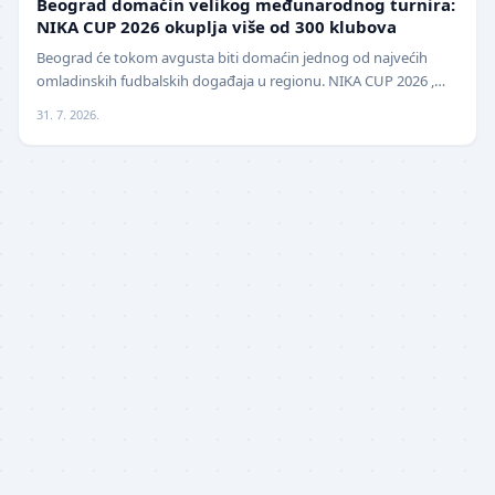
Beograd domaćin velikog međunarodnog turnira:
NIKA CUP 2026 okuplja više od 300 klubova
Beograd će tokom avgusta biti domaćin jednog od najvećih
omladinskih fudbalskih događaja u regionu. NIKA CUP 2026 ,
međunarodni turnir za mlade fudbalere, održa…
31. 7. 2026.