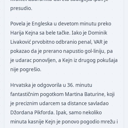
presudio.
Povela je Engleska u devetom minutu preko
Harija Kejna sa bele tačke. Iako je Dominik
Livaković prvobitno odbranio penal, VAR je
pokazao da je prerano napustio gol-liniju, pa
je udarac ponovljen, a Kejn iz drugog pokušaja
nije pogrešio.
Hrvatska je odgovorila u 36. minutu
fantastičnim pogotkom Martina Baturine, koji
je preciznim udarcem sa distance savladao
Džordana Pikforda. Ipak, samo nekoliko
minuta kasnije Kejn je ponovo pogodio mrežu i