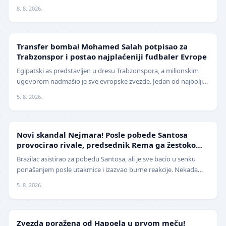
priču. Fudbalerka ŽFK Fruška G…
8. 8. 2026.
TRANSFERI
Transfer bomba! Mohamed Salah potpisao za
Trabzonspor i postao najplaćeniji fudbaler Evrope
Egipatski as predstavljen u dresu Trabzonspora, a milionskim
ugovorom nadmašio je sve evropske zvezde. Jedan od najboljih
fudbalera današnjice, Mohamed Salah, z…
5. 8. 2026.
FUDBAL
Novi skandal Nejmara! Posle pobede Santosa
provocirao rivale, predsednik Rema ga žestoko
isprozivao: "Bitanga i klovn!" (VIDEO)
Brazilac asistirao za pobedu Santosa, ali je sve bacio u senku
ponašanjem posle utakmice i izazvao burne reakcije. Nekada
jedan od najboljih fudbalera sveta, Ne…
5. 8. 2026.
LIGA ŠAMPIONA
Zvezda poražena od Hapoela u prvom meču!