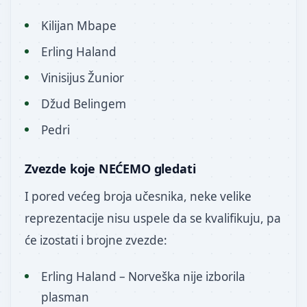
Kilijan Mbape
Erling Haland
Vinisijus Žunior
Džud Belingem
Pedri
Zvezde koje NEĆEMO gledati
I pored većeg broja učesnika, neke velike
reprezentacije nisu uspele da se kvalifikuju, pa
će izostati i brojne zvezde:
Erling Haland – Norveška nije izborila
plasman