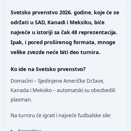
Svetsko prvenstvo 2026. godine, koje će se
održati u SAD, Kanadi i Meksiku, biće
najveće u istoriji sa čak 48 reprezentacija.
Ipak, i pored proširenog formata, mnoge
velike zvezde neće biti deo turnira.
Ko ide na Svetsko prvenstvo?
Domaćini – Sjedinjene Američke Države,
Kanada i Meksiko – automatski su obezbedili
plasman.
Na turniru će igrati i najveće fudbalske sile: