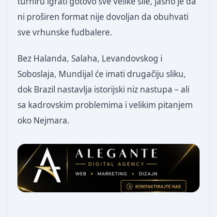
turniru igrati gotovo sve velike sile, jasno je da
ni proširen format nije dovoljan da obuhvati
sve vrhunske fudbalere.
Bez Halanda, Salaha, Levandovskog i
Soboslaja, Mundijal će imati drugačiju sliku,
dok Brazil nastavlja istorijski niz nastupa – ali
sa kadrovskim problemima i velikim pitanjem
oko Nejmara.