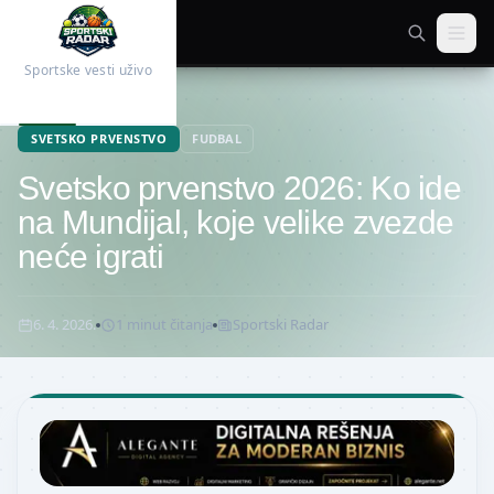
Sportske vesti uživo
Početna
Fudbal
SVETSKO PRVENSTVO
FUDBAL
Svetsko prvenstvo 2026: Ko ide
na Mundijal, koje velike zvezde
neće igrati
6. 4. 2026.
1
minut
čitanja
Sportski Radar