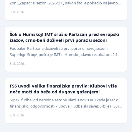
Zoni „Zapad“ u sezoni 2026/27 , nakon što je pobedio na javnom
pozivu za popunu upražnjenog mest…
3. 8. 2026.
SUPERLIGA
Šok u Humskoj! IMT srušio Partizan pred evropski
izazov, crno-beli doživeli prvi poraz u sezoni
Fudbaleri Partizana doživeli su prvi poraz u novoj sezoni
Superlige Srbije, pošto je IMT u Humskoj slavio rezultatom 2:1
(0:0) u meču trećeg kola. Crno-beli su…
3. 8. 2026.
FUDBAL
FSS uvodi velika finansijska pravila: Klubovi više
neće moći da beže od dugova gašenjem!
Srpski fudbal od naredne sezone ulazi u novu eru kada je reč o
finansijskoj odgovornosti klubova. Fudbalski savez Srbije (FSS)
usvojio je značajne izmene pravil…
2. 8. 2026.