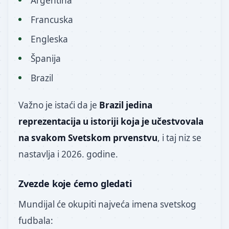
Argentina
Francuska
Engleska
Španija
Brazil
Važno je istaći da je
Brazil jedina
reprezentacija u istoriji koja je učestvovala
na svakom Svetskom prvenstvu
, i taj niz se
nastavlja i 2026. godine.
Zvezde koje ćemo gledati
Mundijal će okupiti najveća imena svetskog
fudbala: