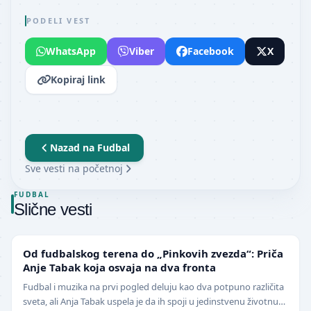
PODELI VEST
WhatsApp
Viber
Facebook
X
Kopiraj link
Nazad na
Fudbal
Sve vesti na početnoj
FUDBAL
Slične vesti
NIŽE LIGE
Od fudbalskog terena do „Pinkovih zvezda“: Priča
Anje Tabak koja osvaja na dva fronta
Fudbal i muzika na prvi pogled deluju kao dva potpuno različita
sveta, ali Anja Tabak uspela je da ih spoji u jedinstvenu životnu