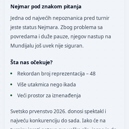
Nejmar pod znakom pitanja
Jedna od najvećih nepoznanica pred turnir
jeste status Nejmara. Zbog problema sa
povredama i duže pauze, njegov nastup na
Mundijalu još uvek nije siguran.
Šta nas očekuje?
Rekordan broj reprezentacija – 48
Više utakmica nego ikada
Veći prostor za iznenađenja
Svetsko prvenstvo 2026. donosi spektakl i
najveću konkurenciju do sada. Iako će na