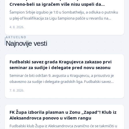
Crveno-beli sa igračem više nisu uspeli da
izbegnu poraz
Šampion Srbije izgubio je 1:0 u Sombathelju, a odluka o putniku
u plej-of kvalifikacija za Ligu šampiona pašće u revanšu na
stadionu "Rajko Mitić". Fudbaleri Cr…
4. 8. 2026.
AKTUELNO
Najnovije vesti
LOKAL
Fudbalski savez grada Kragujevca zakazao prvi
seminar za sudije i delegate pred novu sezonu
Seminar će biti održan 9. avgusta u Kragujevcu, a prisustvo je
obavezno za sudije i delegate gradskih liga. Fudbalski savez
grada Kragujevca objavio je da će pr…
7. 8. 2026.
NIŽE LIGE
FK Župa izborila plasman u Zonu „Zapad“! Klub iz
Aleksandrovca ponovo u višem rangu
Fudbalski klub Župa iz Aleksandrovca zvanično će se takmičiti u