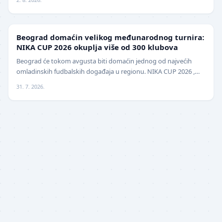
LOKAL
Beograd domaćin velikog međunarodnog turnira:
NIKA CUP 2026 okuplja više od 300 klubova
Beograd će tokom avgusta biti domaćin jednog od najvećih
omladinskih fudbalskih događaja u regionu. NIKA CUP 2026 ,
međunarodni turnir za mlade fudbalere, održa…
31. 7. 2026.