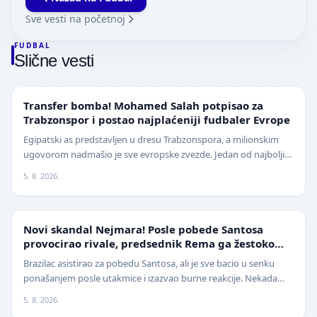
Sve vesti na početnoj
FUDBAL
Slične vesti
TRANSFERI
Transfer bomba! Mohamed Salah potpisao za
Trabzonspor i postao najplaćeniji fudbaler Evrope
Egipatski as predstavljen u dresu Trabzonspora, a milionskim
ugovorom nadmašio je sve evropske zvezde. Jedan od najboljih
fudbalera današnjice, Mohamed Salah, z…
5. 8. 2026.
FUDBAL
Novi skandal Nejmara! Posle pobede Santosa
provocirao rivale, predsednik Rema ga žestoko
isprozivao: "Bitanga i klovn!" (VIDEO)
Brazilac asistirao za pobedu Santosa, ali je sve bacio u senku
ponašanjem posle utakmice i izazvao burne reakcije. Nekada
jedan od najboljih fudbalera sveta, Ne…
5. 8. 2026.