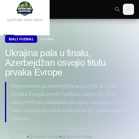
Sportske vesti uživo
Početna
Fudbal
MALI FUDBAL
FUDBAL
Ukrajina pala u finalu,
Azerbejdžan osvojio titulu
prvaka Evrope
Reprezentacija Azerbejdžana osvojila je titulu
prvaka Evrope u mini fudbalu nakon što je u
velikom finalu savladala Ukrajinu rezultatom 2:0 i
tako na najbolji način zaokružila još jednu uspešnu
godinu.
4. 6. 2026.
1
minut
čitanja
Sportski Radar