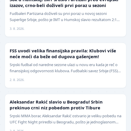
izazov, crno-beli doživeli prvi poraz u sezoni
Fudbaleri Partizana doživeli su prvi poraz u novoj sezoni
Superlige Srbije, pošto je IMT u Humskoj slavio rezultatom 2:1
(0:0) u meču trećeg kola. Crno-beli su…
3. 8. 2026.
FUDBAL
FSS uvodi velika finansijska pravila: Klubovi više
neće moći da beže od dugova gašenjem!
Srpski fudbal od naredne sezone ulazi u novu eru kada je reč o
finansijskoj odgovornosti klubova. Fudbalski savez Srbije (FSS)
usvojio je značajne izmene pravil…
2. 8. 2026.
UFC
Aleksandar Rakić slavio u Beogradu! Srbin
prekinuo crni niz pobedom protiv Tibure
Srpski MMA borac Aleksandar Rakić ostvario je veliku pobedu na
UFC Fight Night priredbi u Beogradu, pošto je jednoglasnom
odlukom sudija savladao iskusnog Polja…
2. 8. 2026.