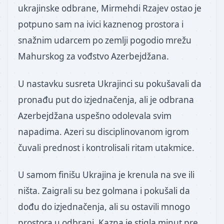
ukrajinske odbrane, Mirmehdi Rzajev ostao je
potpuno sam na ivici kaznenog prostora i
snažnim udarcem po zemlji pogodio mrežu
Mahurskog za vođstvo Azerbejdžana.
U nastavku susreta Ukrajinci su pokušavali da
pronađu put do izjednačenja, ali je odbrana
Azerbejdžana uspešno odolevala svim
napadima. Azeri su disciplinovanom igrom
čuvali prednost i kontrolisali ritam utakmice.
U samom finišu Ukrajina je krenula na sve ili
ništa. Zaigrali su bez golmana i pokušali da
dođu do izjednačenja, ali su ostavili mnogo
prostora u odbrani. Kazna je stigla minut pre