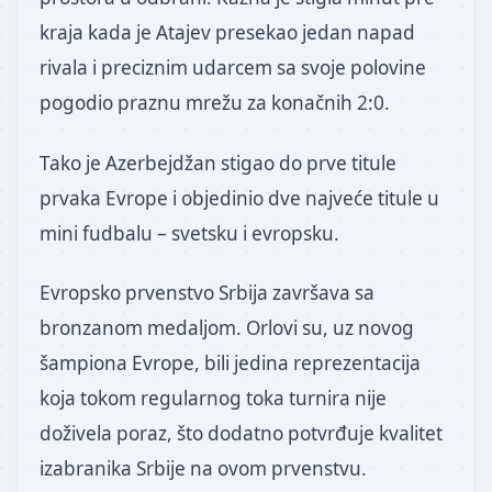
kraja kada je Atajev presekao jedan napad
rivala i preciznim udarcem sa svoje polovine
pogodio praznu mrežu za konačnih 2:0.
Tako je Azerbejdžan stigao do prve titule
prvaka Evrope i objedinio dve najveće titule u
mini fudbalu – svetsku i evropsku.
Evropsko prvenstvo Srbija završava sa
bronzanom medaljom. Orlovi su, uz novog
šampiona Evrope, bili jedina reprezentacija
koja tokom regularnog toka turnira nije
doživela poraz, što dodatno potvrđuje kvalitet
izabranika Srbije na ovom prvenstvu.