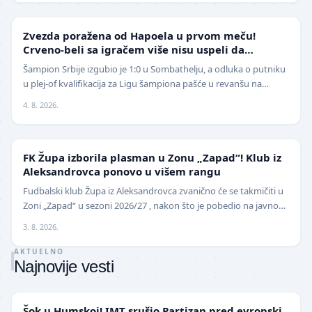
LIGA ŠAMPIONA
Zvezda poražena od Hapoela u prvom meču!
Crveno-beli sa igračem više nisu uspeli da
izbegnu poraz
Šampion Srbije izgubio je 1:0 u Sombathelju, a odluka o putniku
u plej-of kvalifikacija za Ligu šampiona pašće u revanšu na
stadionu "Rajko Mitić". Fudbaleri Cr…
4. 8. 2026.
NIŽE LIGE
FK Župa izborila plasman u Zonu „Zapad“! Klub iz
Aleksandrovca ponovo u višem rangu
Fudbalski klub Župa iz Aleksandrovca zvanično će se takmičiti u
Zoni „Zapad“ u sezoni 2026/27 , nakon što je pobedio na javnom
pozivu za popunu upražnjenog mest…
3. 8. 2026.
AKTUELNO
Najnovije vesti
SUPERLIGA
Šok u Humskoj! IMT srušio Partizan pred evropski