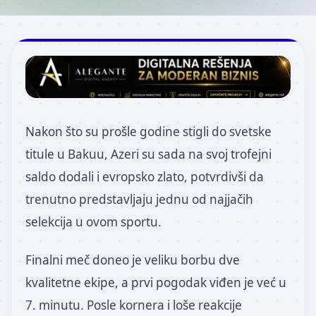
Nakon što su prošle godine stigli do svetske
titule u Bakuu, Azeri su sada na svoj trofejni
saldo dodali i evropsko zlato, potvrdivši da
trenutno predstavljaju jednu od najjačih
selekcija u ovom sportu.
Finalni meč doneo je veliku borbu dve
kvalitetne ekipe, a prvi pogodak viđen je već u
7. minutu. Posle kornera i loše reakcije