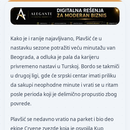
Kako je i ranije najavljivano, Plavšić će u
nastavku sezone potražiti veću minutažu van
Beograda, a odluka je pala da karijeru
privremeno nastavi u Turskoj. Bordo se takmiči
u drugoj ligi, gde će srpski centar imati priliku
da sakupi neophodne minute i vrati se u ritam
posle perioda koji je delimično propustio zbog
povrede.
Plavšić se nedavno vratio na parket i bio deo
ekipe Crvene zvezde koja je osvojila Kup