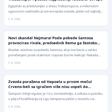
Egipatski as predstavljen u dresu Trabzonspora, a milionskim
ugovorom nadmašio je sve evropske zvezde. Jedan od najboljih
fudbalera današnjice, Mohamed Salah, z…
5. 8. 2026.
FUDBAL
Novi skandal Nejmara! Posle pobede Santosa
provocirao rivale, predsednik Rema ga žestoko
isprozivao: "Bitanga i klovn!" (VIDEO)
Brazilac asistirao za pobedu Santosa, ali je sve bacio u senku
ponašanjem posle utakmice i izazvao burne reakcije. Nekada
jedan od najboljih fudbalera sveta, Ne…
5. 8. 2026.
LIGA ŠAMPIONA
Zvezda poražena od Hapoela u prvom meču!
Crveno-beli sa igračem više nisu uspeli da
izbegnu poraz
Šampion Srbije izgubio je 1:0 u Sombathelju, a odluka o putniku
u plej-of kvalifikacija za Ligu šampiona pašće u revanšu na
stadionu "Rajko Mitić". Fudbaleri Cr…
4. 8. 2026.