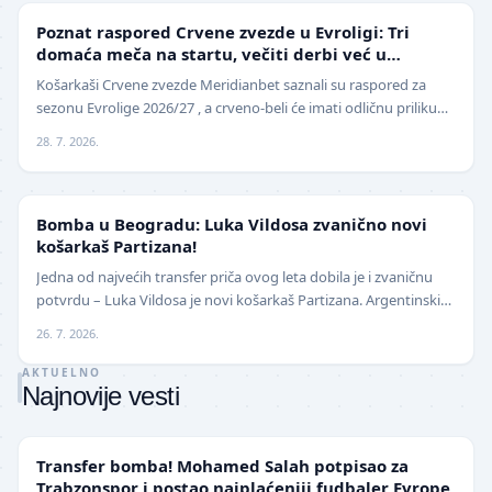
EVROLIGA
Poznat raspored Crvene zvezde u Evroligi: Tri
domaća meča na startu, večiti derbi već u
oktobru
Košarkaši Crvene zvezde Meridianbet saznali su raspored za
sezonu Evrolige 2026/27 , a crveno-beli će imati odličnu priliku
da sezonu otvore na najbolji mogući…
28. 7. 2026.
KOŠARKA
Bomba u Beogradu: Luka Vildosa zvanično novi
košarkaš Partizana!
Jedna od najvećih transfer priča ovog leta dobila je i zvaničnu
potvrdu – Luka Vildosa je novi košarkaš Partizana. Argentinski
reprezentativac i bivši plejmejke…
26. 7. 2026.
AKTUELNO
Najnovije vesti
TRANSFERI
Transfer bomba! Mohamed Salah potpisao za
Trabzonspor i postao najplaćeniji fudbaler Evrope