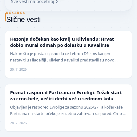
Sve vesti na početnoj
KOŠARKA
Slične vesti
NBA
Hezonja dočekan kao kralj u Klivlendu: Hrvat
dobio mural odmah po dolasku u Kavalirse
Nakon što je postalo jasno da će Lebron Džejms karijeru
nastaviti u Filadelfiji , Klivlend Kavalirsi predstavili su novo
pojačanje na spoljnim pozicijama. Hrvat…
30. 7. 2026.
EVROLIGA
Poznat raspored Partizana u Evroligi: Težak start
za crno-bele, večiti derbi već u sedmom kolu
Objavljen je raspored Evrolige za sezonu 2026/27 , a košarkaše
Partizana na startu očekuje izuzetno zahtevan raspored. Crno-
beli sezonu otvaraju 25. septembra p…
28. 7. 2026.