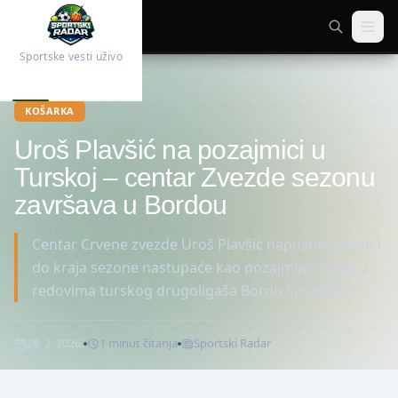
Sportske vesti uživo
Početna
Košarka
KOŠARKA
Uroš Plavšić na pozajmici u
Turskoj – centar Zvezde sezonu
završava u Bordou
Centar Crvene zvezde Uroš Plavšić napustio je klub i
do kraja sezone nastupaće kao pozajmljen igrač u
redovima turskog drugoligaša Bordo Sportifa.
28. 2. 2026.
1
minut
čitanja
Sportski Radar