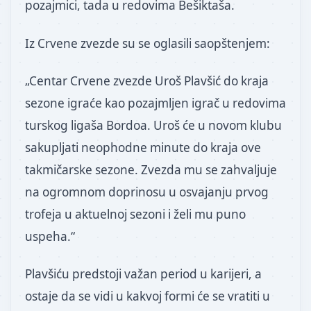
pozajmici, tada u redovima Bešiktaša.
Iz Crvene zvezde su se oglasili saopštenjem:
„Centar Crvene zvezde Uroš Plavšić do kraja
sezone igraće kao pozajmljen igrač u redovima
turskog ligaša Bordoa. Uroš će u novom klubu
sakupljati neophodne minute do kraja ove
takmičarske sezone. Zvezda mu se zahvaljuje
na ogromnom doprinosu u osvajanju prvog
trofeja u aktuelnoj sezoni i želi mu puno
uspeha.“
Plavšiću predstoji važan period u karijeri, a
ostaje da se vidi u kakvoj formi će se vratiti u