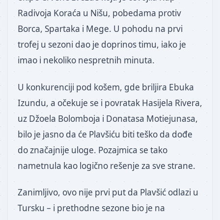
Radivoja Koraća u Nišu, pobedama protiv
Borca, Spartaka i Mege. U pohodu na prvi
trofej u sezoni dao je doprinos timu, iako je
imao i nekoliko nespretnih minuta.
U konkurenciji pod košem, gde briljira Ebuka
Izundu, a očekuje se i povratak Hasijela Rivera,
uz Džoela Bolomboja i Donatasa Motiejunasa,
bilo je jasno da će Plavšiću biti teško da dođe
do značajnije uloge. Pozajmica se tako
nametnula kao logično rešenje za sve strane.
Zanimljivo, ovo nije prvi put da Plavšić odlazi u
Tursku – i prethodne sezone bio je na