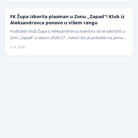
NIŽE LIGE
FK Župa izborila plasman u Zonu „Zapad“! Klub iz
Aleksandrovca ponovo u višem rangu
Fudbalski klub Župa iz Aleksandrovca zvanično će se takmičiti u
Zoni „Zapad“ u sezoni 2026/27 , nakon što je pobedio na javnom
pozivu za popunu upražnjenog mest…
3. 8. 2026.