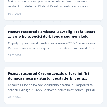
Nakon što je postalo jasno da će Lebron Džejms karijeru
nastaviti u Filadelfiji , Klivlend Kavalirsi predstavili su novo
pojačanje na spoljnim pozicijama. Hrvat…
30. 7. 2026.
EVROLIGA
Poznat raspored Partizana u Evroligi: Težak start
za crno-bele, večiti derbi već u sedmom kolu
Objavljen je raspored Evrolige za sezonu 2026/27 , a košarkaše
Partizana na startu očekuje izuzetno zahtevan raspored. Crno-
beli sezonu otvaraju 25. septembra p…
28. 7. 2026.
EVROLIGA
Poznat raspored Crvene zvezde u Evroligi: Tri
domaća meča na startu, večiti derbi već u
oktobru
Košarkaši Crvene zvezde Meridianbet saznali su raspored za
sezonu Evrolige 2026/27 , a crveno-beli će imati odličnu priliku
da sezonu otvore na najbolji mogući…
28. 7. 2026.