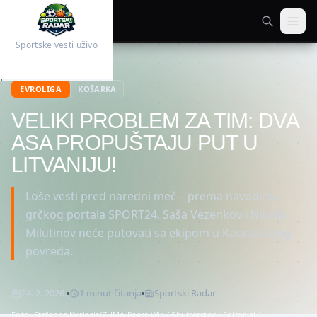
Sportske vesti uživo
Početna
Košarka
EVROLIGA
KOŠARKA
VELIKI PROBLEM ZA TIM: DVA
ASA PROPUŠTAJU PUT U
LITVANIJU!
Loše vesti pred naredni meč – prema navodima
grčkog portala SPORT24, Saša Vezenkov i Nikola
Milutinov neće putovati sa ekipom u Kaunas zbog
povreda.
24. 2. 2026.
1
minut
čitanja
Sportski Radar
Foto:
Stefanos Kyriazis/ZUMA Press Wir / Shutterstock Editorial /