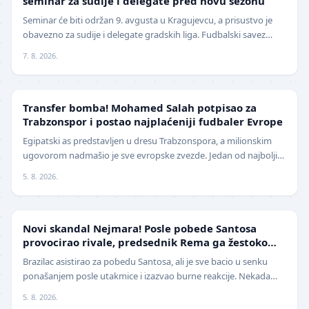
seminar za sudije i delegate pred novu sezonu
Seminar će biti održan 9. avgusta u Kragujevcu, a prisustvo je
obavezno za sudije i delegate gradskih liga. Fudbalski savez
grada Kragujevca objavio je da će pr…
7. 8. 2026.
TRANSFERI
Transfer bomba! Mohamed Salah potpisao za
Trabzonspor i postao najplaćeniji fudbaler Evrope
Egipatski as predstavljen u dresu Trabzonspora, a milionskim
ugovorom nadmašio je sve evropske zvezde. Jedan od najboljih
fudbalera današnjice, Mohamed Salah, z…
5. 8. 2026.
FUDBAL
Novi skandal Nejmara! Posle pobede Santosa
provocirao rivale, predsednik Rema ga žestoko
isprozivao: "Bitanga i klovn!" (VIDEO)
Brazilac asistirao za pobedu Santosa, ali je sve bacio u senku
ponašanjem posle utakmice i izazvao burne reakcije. Nekada
jedan od najboljih fudbalera sveta, Ne…
5. 8. 2026.