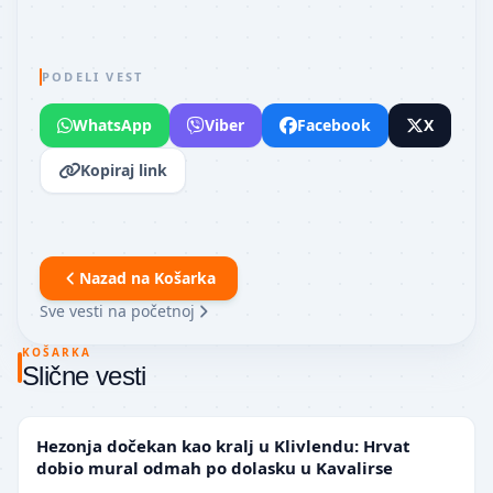
PODELI VEST
WhatsApp
Viber
Facebook
X
Kopiraj link
Nazad na
Košarka
Sve vesti na početnoj
KOŠARKA
Slične vesti
NBA
Hezonja dočekan kao kralj u Klivlendu: Hrvat
dobio mural odmah po dolasku u Kavalirse