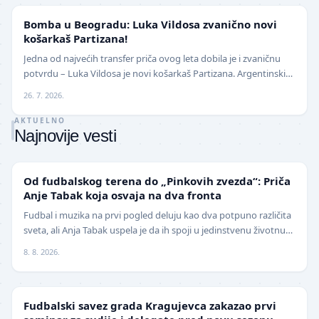
KOŠARKA
Bomba u Beogradu: Luka Vildosa zvanično novi
košarkaš Partizana!
Jedna od najvećih transfer priča ovog leta dobila je i zvaničnu
potvrdu – Luka Vildosa je novi košarkaš Partizana. Argentinski
reprezentativac i bivši plejmejke…
26. 7. 2026.
AKTUELNO
Najnovije vesti
NIŽE LIGE
Od fudbalskog terena do „Pinkovih zvezda“: Priča
Anje Tabak koja osvaja na dva fronta
Fudbal i muzika na prvi pogled deluju kao dva potpuno različita
sveta, ali Anja Tabak uspela je da ih spoji u jedinstvenu životnu
priču. Fudbalerka ŽFK Fruška G…
8. 8. 2026.
LOKAL
Fudbalski savez grada Kragujevca zakazao prvi