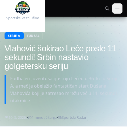
Sportske vesti uživo
Početna
Fudbal
SERIE A
FUDBAL
Vlahović šokirao Leće posle 11
sekundi! Srbin nastavio
golgetersku seriju
Fudbaleri Juventusa gostuju Lećeu u 36. kolu Serije
A, a meč je obeležio fantastičan start Dušana
Vlahovića koji je zatresao mrežu već u 11. sekundi
utakmice.
10. 5. 2026.
1
minut
čitanja
Sportski Radar