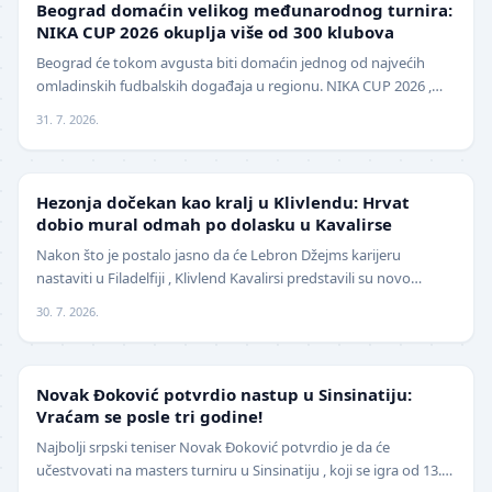
Beograd domaćin velikog međunarodnog turnira:
NIKA CUP 2026 okuplja više od 300 klubova
Beograd će tokom avgusta biti domaćin jednog od najvećih
omladinskih fudbalskih događaja u regionu. NIKA CUP 2026 ,
međunarodni turnir za mlade fudbalere, održa…
31. 7. 2026.
NBA
Hezonja dočekan kao kralj u Klivlendu: Hrvat
dobio mural odmah po dolasku u Kavalirse
Nakon što je postalo jasno da će Lebron Džejms karijeru
nastaviti u Filadelfiji , Klivlend Kavalirsi predstavili su novo
pojačanje na spoljnim pozicijama. Hrvat…
30. 7. 2026.
TENIS
Novak Đoković potvrdio nastup u Sinsinatiju:
Vraćam se posle tri godine!
Najbolji srpski teniser Novak Đoković potvrdio je da će
učestvovati na masters turniru u Sinsinatiju , koji se igra od 13.