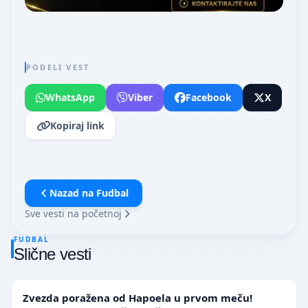
PODELI VEST
WhatsApp
Viber
Facebook
X
Kopiraj link
Nazad na
Fudbal
Sve vesti na početnoj
FUDBAL
Slične vesti
LIGA ŠAMPIONA
Zvezda poražena od Hapoela u prvom meču!