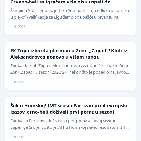
Crveno-beli sa igračem više nisu uspeli da
izbegnu poraz
Šampion Srbije izgubio je 1:0 u Sombathelju, a odluka o putniku
u plej-of kvalifikacija za Ligu šampiona pašće u revanšu na
stadionu "Rajko Mitić". Fudbaleri Cr…
4. 8. 2026.
NIŽE LIGE
FK Župa izborila plasman u Zonu „Zapad“! Klub iz
Aleksandrovca ponovo u višem rangu
Fudbalski klub Župa iz Aleksandrovca zvanično će se takmičiti u
Zoni „Zapad“ u sezoni 2026/27 , nakon što je pobedio na javnom
pozivu za popunu upražnjenog mest…
3. 8. 2026.
SUPERLIGA
Šok u Humskoj! IMT srušio Partizan pred evropski
izazov, crno-beli doživeli prvi poraz u sezoni
Fudbaleri Partizana doživeli su prvi poraz u novoj sezoni
Superlige Srbije, pošto je IMT u Humskoj slavio rezultatom 2:1
(0:0) u meču trećeg kola. Crno-beli su…
3. 8. 2026.