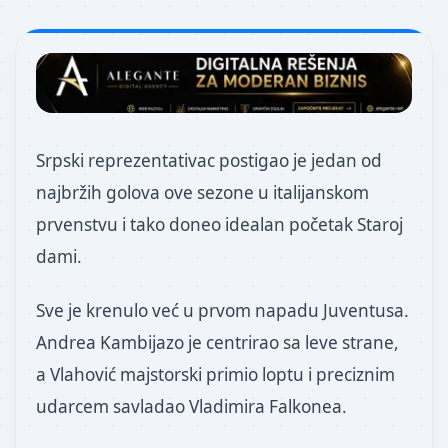
Srpski reprezentativac postigao je jedan od
najbržih golova ove sezone u italijanskom
prvenstvu i tako doneo idealan početak Staroj
dami.
Sve je krenulo već u prvom napadu Juventusa.
Andrea Kambijazo je centrirao sa leve strane,
a Vlahović majstorski primio loptu i preciznim
udarcem savladao Vladimira Falkonea.