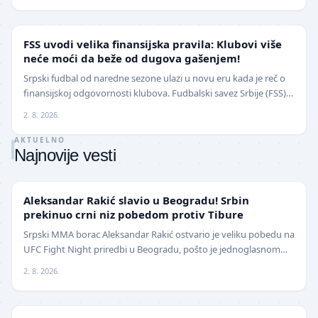
FUDBAL
FSS uvodi velika finansijska pravila: Klubovi više
neće moći da beže od dugova gašenjem!
Srpski fudbal od naredne sezone ulazi u novu eru kada je reč o
finansijskoj odgovornosti klubova. Fudbalski savez Srbije (FSS)
usvojio je značajne izmene pravil…
2. 8. 2026.
AKTUELNO
Najnovije vesti
UFC
Aleksandar Rakić slavio u Beogradu! Srbin
prekinuo crni niz pobedom protiv Tibure
Srpski MMA borac Aleksandar Rakić ostvario je veliku pobedu na
UFC Fight Night priredbi u Beogradu, pošto je jednoglasnom
odlukom sudija savladao iskusnog Polja…
2. 8. 2026.
LOKAL