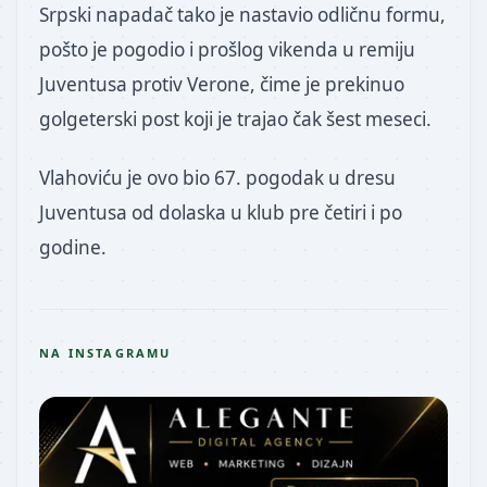
Srpski napadač tako je nastavio odličnu formu,
pošto je pogodio i prošlog vikenda u remiju
Juventusa protiv Verone, čime je prekinuo
golgeterski post koji je trajao čak šest meseci.
Vlahoviću je ovo bio 67. pogodak u dresu
Juventusa od dolaska u klub pre četiri i po
godine.
NA INSTAGRAMU