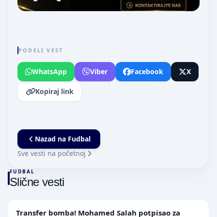
PODELI VEST
WhatsApp
Viber
Facebook
X
Kopiraj link
Nazad na
Fudbal
Sve vesti na početnoj
FUDBAL
Slične vesti
TRANSFERI
Transfer bomba! Mohamed Salah potpisao za