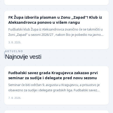
NIŽE LIGE
FK Župa izborila plasman u Zonu „Zapad“! Klub iz
Aleksandrovca ponovo u višem rangu
Fudbalski klub Župa iz Aleksandrovca zvanično će se takmičiti u
Zoni „Zapad“ u sezoni 2026/27 , nakon što je pobedio na javnom
pozivu za popunu upražnjenog mest…
3. 8. 2026.
AKTUELNO
Najnovije vesti
LOKAL
Fudbalski savez grada Kragujevca zakazao prvi
seminar za sudije i delegate pred novu sezonu
Seminar će biti održan 9. avgusta u Kragujevcu, a prisustvo je
obavezno za sudije i delegate gradskih liga. Fudbalski savez
grada Kragujevca objavio je da će pr…
7. 8. 2026.