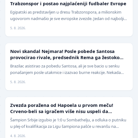
Trabzonspor i postao najplaćeniji fudbaler Evrope
Egipatski as predstavljen u dresu Trabzonspora, a milionskim
ugovorom nadmašio je sve evropske zvezde. Jedan od najboljih
fudbalera današnjice, Mohamed Salah, z…
5. 8. 2026.
FUDBAL
Novi skandal Nejmara! Posle pobede Santosa
provocirao rivale, predsednik Rema ga žestoko
isprozivao: "Bitanga i klovn!" (VIDEO)
Brazilac asistirao za pobedu Santosa, ali je sve bacio u senku
ponašanjem posle utakmice i izazvao burne reakcije. Nekada
jedan od najboljih fudbalera sveta, Ne…
5. 8. 2026.
LIGA ŠAMPIONA
Zvezda poražena od Hapoela u prvom meču!
Crveno-beli sa igračem više nisu uspeli da
izbegnu poraz
Šampion Srbije izgubio je 1:0 u Sombathelju, a odluka o putniku
u plej-of kvalifikacija za Ligu šampiona pašće u revanšu na
stadionu "Rajko Mitić". Fudbaleri Cr…
4. 8. 2026.