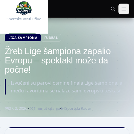
Sportske vesti uživo
Početna
Fudbal
LIGA ŠAMPIONA
FUDBAL
Žreb Lige šampiona zapalio
Evropu – spektakl može da
počne!
Izvučeni su parovi osmine finala Lige šampiona, a
među favoritima se nalaze sami evropski teškaši!
27. 2. 2026.
1
minut
čitanja
Sportski Radar