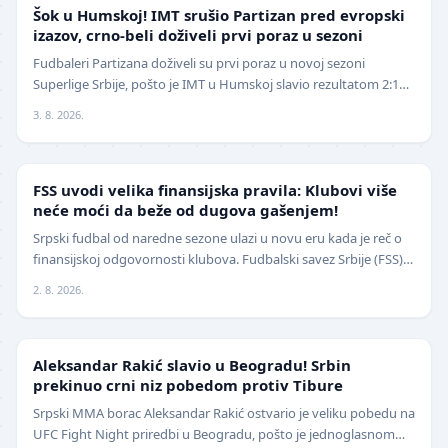
SUPERLIGA
Šok u Humskoj! IMT srušio Partizan pred evropski
izazov, crno-beli doživeli prvi poraz u sezoni
Fudbaleri Partizana doživeli su prvi poraz u novoj sezoni
Superlige Srbije, pošto je IMT u Humskoj slavio rezultatom 2:1
(0:0) u meču trećeg kola. Crno-beli su…
3. 8. 2026.
FUDBAL
FSS uvodi velika finansijska pravila: Klubovi više
neće moći da beže od dugova gašenjem!
Srpski fudbal od naredne sezone ulazi u novu eru kada je reč o
finansijskoj odgovornosti klubova. Fudbalski savez Srbije (FSS)
usvojio je značajne izmene pravil…
2. 8. 2026.
UFC
Aleksandar Rakić slavio u Beogradu! Srbin
prekinuo crni niz pobedom protiv Tibure
Srpski MMA borac Aleksandar Rakić ostvario je veliku pobedu na
UFC Fight Night priredbi u Beogradu, pošto je jednoglasnom